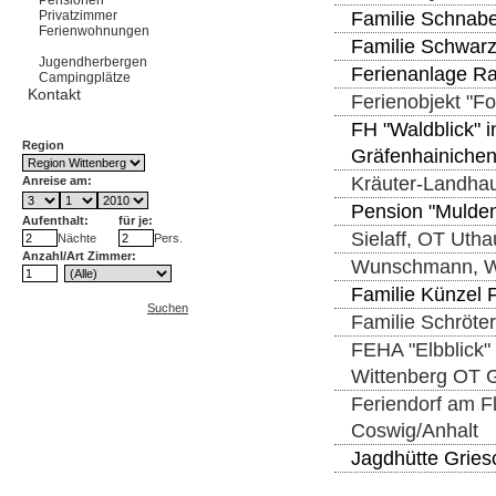
Pensionen
Familie Schnabel
Privatzimmer
Ferienwohnungen
Familie Schwarz
Ferienhäuser
Jugendherbergen
Ferienanlage Ra
Campingplätze
Kontakt
Ferienobjekt "F
FH "Waldblick" i
Region
Gräfenhainiche
Kräuter-Landhau
Anreise am:
Pension "Mulden
Aufenthalt:
für je:
Sielaff, OT Uth
Nächte
Pers.
Anzahl/Art Zimmer:
Wunschmann, W
Familie Künzel F
Suchen
Familie Schröte
FEHA "Elbblick" 
Wittenberg OT 
Feriendorf am F
Coswig/Anhalt
Jagdhütte Gries