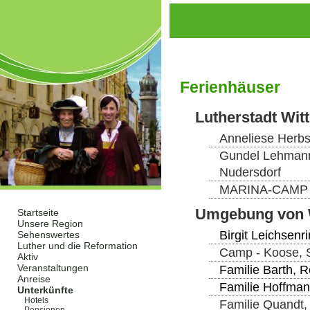
Ferienhäuser
Lutherstadt Wit
Anneliese Herbs
Gundel Lehmann,
Nudersdorf
MARINA-CAMP E
Umgebung von 
Startseite
Unsere Region
Birgit Leichsen
Sehenswertes
Luther und die Reformation
Camp - Koose, 
Aktiv
Veranstaltungen
Familie Barth, 
Anreise
Familie Hoffman
Unterkünfte
Hotels
Familie Quandt