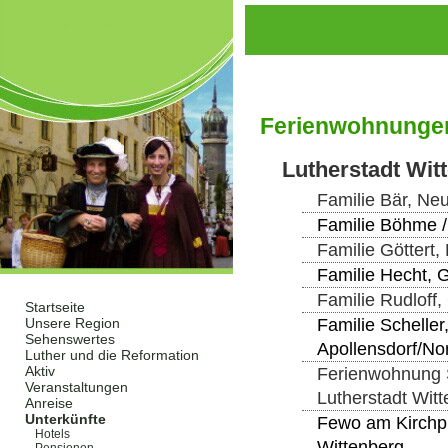
Ferienwohnunge
Lutherstadt Wit
Familie Bär, Ne
Familie Böhme /
Familie Göttert,
Familie Hecht, G
Familie Rudloff,
Startseite
Familie Schelle
Unsere Region
Sehenswertes
Apollensdorf/No
Luther und die Reformation
Aktiv
Ferienwohnung S
Veranstaltungen
Lutherstadt Wit
Anreise
Unterkünfte
Fewo am Kirchpla
Hotels
Wittenberg