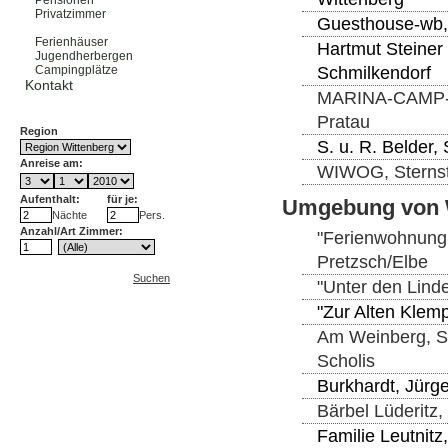
Pensionen
Privatzimmer
Guesthouse-wb, 
Ferienwohnungen
Ferienhäuser
Hartmut Steiner 
Jugendherbergen
Schmilkendorf
Campingplätze
Kontakt
MARINA-CAMP-EL
Pratau
Region
S. u. R. Belder,
Anreise am:
WIWOG, Sternstr
Aufenthalt:
für je:
Umgebung von 
Nächte
Pers.
Anzahl/Art Zimmer:
"Ferienwohnung 
Pretzsch/Elbe
Suchen
"Unter den Lind
"Zur Alten Klem
Am Weinberg, S
Scholis
Burkhardt, Jürge
Bärbel Lüderitz,
Familie Leutnitz