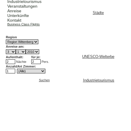
Industrietourismus
Veranstaltungen
Anreise
Städte
Unterkünfte
Kontakt
Business Class Flights
Region
Anreise am:
UNESCO-Welterbe
Aufenthalt:
für je:
Nächte
Pers.
Anzahl/Art Zimmer:
Industrietourismus
Suchen