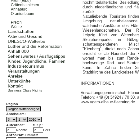
Aken (Elbe)
hochmittelalterliche Besiedlu
Gräfenhainichen
durch niederländische und fl
Annaburg
zurück.
Oranienbaum
Naturliebende Touristen find
Zahna
Umgebung naturbelassene
Prettin
waldreiche Ausläufer des Flä
Wörlitz
Wiesenlandschaften. Der R
Landschaften
Leipzig führt von Wittenbe
Aktiv und Gesund
Skulpturenparks in Bülz
UNESCO-Welterbe
schattenspendenen Mis
Luther und die Reformation
"Kienberg", direkt nach Zahn
Anhalt 800
erreicht er ab Naundorf die 
Sehenswertes / Ausflugstipps
worauf man bis zum Rande 
Kinder, Jugendliche, Familien
hochwertige Rad- und Skater
Industrietourismus
kann. In Zahna finden Si
Veranstaltungen
Stadtkirche des Landkreises Wi
Anreise
Unterkünfte
INFORMATIONEN
Kontakt
Business Class Flights
Verwaltungsgemeinschaft Elbaue
Telefon: +49 (0) 34924 / 70 30,
www.vgem-elbaue-flaeming.de
Region
Anreise am:
Aufenthalt:
für je:
Nächte
Pers.
Anzahl/Art Zimmer: