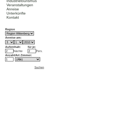
Industrietourismus
Veranstaltungen
Anreise
Unterkünfte
Kontakt
Region
Anreise am:
Aufenthalt:
für je:
Nächte
Pers.
Anzahl/Art Zimmer:
Suchen