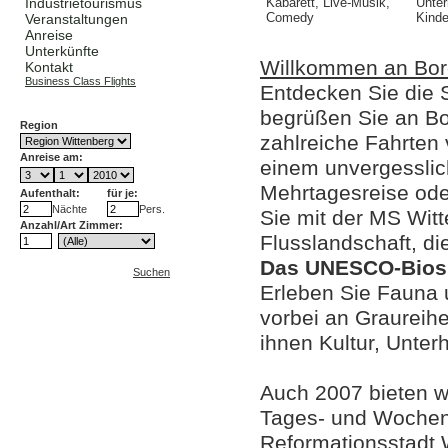
Industrietourismus
Kabarett, Live-Musik,
Unter
Comedy
Kind
Veranstaltungen
Anreise
Unterkünfte
Willkommen an Bor
Kontakt
Business Class Flights
Entdecken Sie die S
begrüßen Sie an Bo
Region
zahlreiche Fahrten
Anreise am:
einem unvergesslic
Mehrtagesreise od
Aufenthalt:
für je:
Nächte
Pers.
Sie mit der MS Witt
Anzahl/Art Zimmer:
Flusslandschaft, di
Das UNESCO-Biosph
Suchen
Erleben Sie Fauna 
vorbei an Graureih
ihnen Kultur, Unte
Auch 2007 bieten w
Tages- und Wochen
Reformationsstadt W