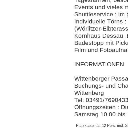
Tagesfahrten, beso
Events und vieles 
Shuttleservice : i
Individuelle Törns 
(Wörlitzer-Elbteras
Kornhaus Dessau, 
Badestopp mit Pick
Film und Fotoaufna
INFORMATIONEN
Wittenberger Passag
Buchungs- und Char
Wittenberg
Tel: 03491/769043
Öffnungszeiten : Di
Samstag 10.00 bis 
Platzkapazität: 12 Pers. incl. S