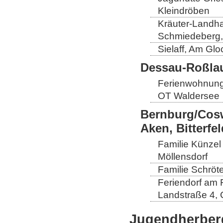
Kleindröben
Kräuter-Landha
Schmiedeberg,
Sielaff, Am Gl
Dessau-Roßlau
Ferienwohnung
OT Waldersee
Bernburg/Cosw
Aken, Bitterf
Familie Künzel
Möllensdorf
Familie Schröt
Feriendorf am 
Landstraße 4, 
Jugendherber