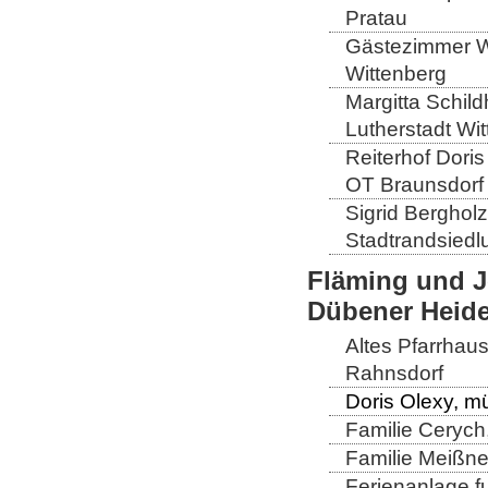
Pratau
Gästezimmer Wi
Wittenberg
Margitta Schild
Lutherstadt Wi
Reiterhof Doris
OT Braunsdorf
Sigrid Berghol
Stadtrandsiedl
Fläming und J
Dübener Heid
Altes Pfarrhau
Rahnsdorf
Doris Olexy, m
Familie Cerych
Familie Meißner
Ferienanlage fu