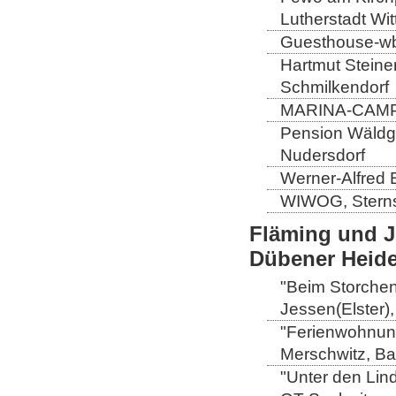
Lutherstadt Wi
Guesthouse-wb,
Hartmut Steiner
Schmilkendorf
MARINA-CAMP-E
Pension Wäldge
Nudersdorf
Werner-Alfred 
WIWOG, Sternst
Fläming und J
Dübener Heid
"Beim Storchen
Jessen(Elster)
"Ferienwohnung
Merschwitz, B
"Unter den Lin