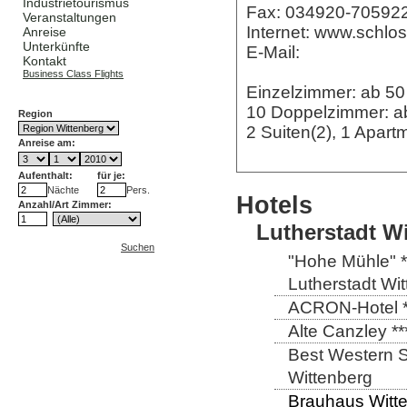
Industrietourismus
Fax: 034920-70592
Veranstaltungen
Internet: www.schlo
Anreise
Unterkünfte
E-Mail:
Kontakt
Business Class Flights
Einzelzimmer: ab 5
10 Doppelzimmer: 
Region
2 Suiten(2), 1 Apar
Anreise am:
Aufenthalt:
für je:
Nächte
Pers.
Hotels
Anzahl/Art Zimmer:
Lutherstadt W
Suchen
"Hohe Mühle" *
Lutherstadt Wi
ACRON-Hotel **
Alte Canzley **
Best Western St
Wittenberg
Brauhaus Witte