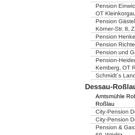
Pension Einwic
OT Kleinkorga
Pension Gäste
Körner-Str. 8, 
Pension Henkel
Pension Richte
Pension und Ga
Pension-Heideg
Kemberg, OT R
Schmidt´s Landg
Dessau-Roßlau
Amtsmühle Roß
Roßlau
City-Pension D
City-Pension D
Pension & Gast
69, Wörlitz