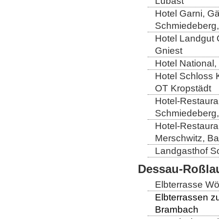
Lubast
Hotel Garni, G
Schmiedeberg,
Hotel Landgut
Gniest
Hotel National,
Hotel Schloss 
OT Kropstädt
Hotel-Restaura
Schmiedeberg,
Hotel-Restaura
Merschwitz, B
Landgasthof So
Dessau-Roßlau
Elbterrasse Wör
Elbterrassen z
Brambach