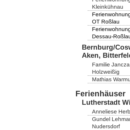
Kleinkühnau
Ferienwohnung 
OT Roßlau
Ferienwohnung
Dessau-Roßlau
Bernburg/Cosw
Aken, Bitterf
Familie Janczak
Holzweißig
Mathias Warmut
Ferienhäuser
Lutherstadt W
Anneliese Herb
Gundel Lehmann
Nudersdorf