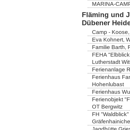
MARINA-CAMP E
Fläming und J
Dübener Heid
Camp - Koose,
Eva Kohnert, 
Familie Barth,
FEHA "Elbblick
Lutherstadt Wi
Ferienanlage 
Ferienhaus Fam
Hohenlubast
Ferienhaus Wu
Ferienobjekt "
OT Bergwitz
FH "Waldblick" 
Gräfenhainich
Jagdhütte Gries