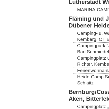
Lutherstadt W
MARINA-CAMP E
Fläming und J
Dübener Heid
Camping- u. Wa
Kemberg, OT B
Campingpark "A
Bad Schmiedeb
Campingplatz u
Richter, Kembe
Ferienwohnanla
Heide-Camp Sch
Schlaitz
Bernburg/Cosw
Aken, Bitterf
Campingplatz „