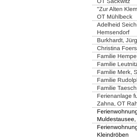
OT Sackwitz
"Zur Alten Kle
OT Mühlbeck
Adelheid Seiche
Hemsendorf
Burkhardt, Jür
Christina Foers
Familie Hempel
Familie Leutni
Familie Merk, 
Familie Rudolp
Familie Taesch
Ferienanlage fu
Zahna, OT Rah
Ferienwohnung 
Muldestausee,
Ferienwohnung D
Kleindröben