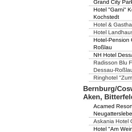
Grand City Par
Hotel "Garni" 
Kochstedt
Hotel & Gastha
Hotel Landhaus 
Hotel-Pension 
Roßlau
NH Hotel Dessa
Radisson Blu Fü
Dessau-Roßla
Ringhotel "Zum 
Bernburg/Cosw
Aken, Bitterf
Acamed Resort 
Neugattersleb
Askania Hotel G
Hotel "Am Wein