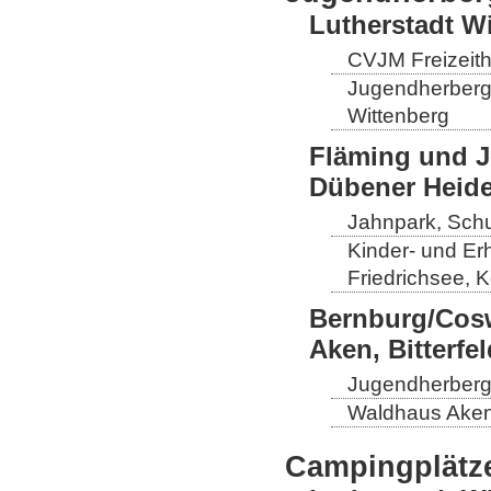
Lutherstadt W
CVJM Freizeith
Jugendherberge
Wittenberg
Fläming und J
Dübener Heid
Jahnpark, Schul
Kinder- und Er
Friedrichsee, 
Bernburg/Cosw
Aken, Bitterf
Jugendherberge
Waldhaus Aken,
Campingplätz