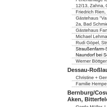
12/13, Zahna,
Friedrich Rien
Gästehaus "Val
2a, Bad Schmi
Gästehaus Fam
Michael Lehman
Rudi Göpel, St
Straußenfarm-Sc
Naundorf bei 
Werner Böttger
Dessau-Roßlau
Christine + Ge
Familie Hempel
Bernburg/Cosw
Aken, Bitterf
Gerda Müller, 