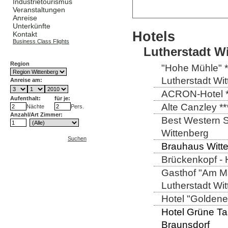
Industrietourismus
Veranstaltungen
Anreise
Unterkünfte
Hotels
Kontakt
Business Class Flights
Lutherstadt W
Region
"Hohe Mühle" *
Lutherstadt Wi
Anreise am:
ACRON-Hotel **
Aufenthalt:
für je:
Alte Canzley **
Nächte
Pers.
Anzahl/Art Zimmer:
Best Western St
Wittenberg
Suchen
Brauhaus Witte
Brückenkopf - 
Gasthof "Am Ma
Lutherstadt Wi
Hotel "Goldener
Hotel Grüne Ta
Braunsdorf