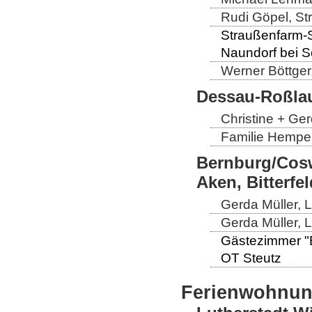
Rudi Göpel, St
Straußenfarm-Sc
Naundorf bei 
Werner Böttger
Dessau-Roßlau
Christine + Ge
Familie Hempel
Bernburg/Cosw
Aken, Bitterf
Gerda Müller, 
Gerda Müller, 
Gästezimmer "El
OT Steutz
Ferienwohnu