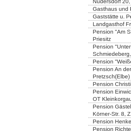
Nudersdorf 20,
Gasthaus und P
Gaststätte u. 
Landgasthof Fri
Pension "Am St
Priesitz
Pension "Unter
Schmiedeberg,
Pension "Weiße
Pension An de
Pretzsch(Elbe)
Pension Christi
Pension Einwic
OT Kleinkorga
Pension Gäste
Körner-Str. 8, 
Pension Henkel
Pension Richte