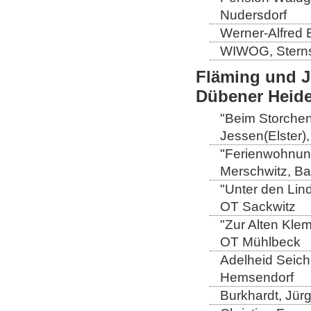
Nudersdorf
Werner-Alfred 
WIWOG, Sternst
Fläming und J
Dübener Heid
"Beim Storchen
Jessen(Elster)
"Ferienwohnung
Merschwitz, B
"Unter den Lin
OT Sackwitz
"Zur Alten Kle
OT Mühlbeck
Adelheid Seiche
Hemsendorf
Burkhardt, Jür