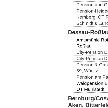
Pension und Ga
Pension-Heideg
Kemberg, OT R
Schmidt´s Landg
Dessau-Roßlau
Amtsmühle Roß
Roßlau
City-Pension D
City-Pension D
Pension & Gast
69, Wörlitz
Pension am Par
Waldpension B
OT Mühlstedt
Bernburg/Cosw
Aken, Bitterf