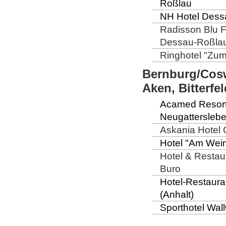
Roßlau
NH Hotel Dessa
Radisson Blu Fü
Dessau-Roßla
Ringhotel "Zum 
Bernburg/Cosw
Aken, Bitterf
Acamed Resort 
Neugattersleb
Askania Hotel G
Hotel "Am Wein
Hotel & Restaur
Buro
Hotel-Restaura
(Anhalt)
Sporthotel Wall