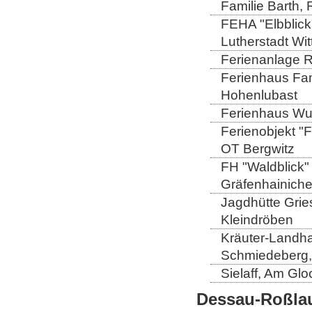
Familie Barth,
FEHA "Elbblick
Lutherstadt Wi
Ferienanlage 
Ferienhaus Fam
Hohenlubast
Ferienhaus Wu
Ferienobjekt "
OT Bergwitz
FH "Waldblick" 
Gräfenhainich
Jagdhütte Gries
Kleindröben
Kräuter-Landha
Schmiedeberg,
Sielaff, Am Gl
Dessau-Roßlau