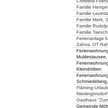
Christina Foers
Familie Hempel
Familie Leutni
Familie Merk, 
Familie Rudolp
Familie Taesch
Ferienanlage fu
Zahna, OT Rah
Ferienwohnung 
Muldestausee,
Ferienwohnung D
Kleindröben
Ferienwohnung 
Schmiedeberg,
Fläming-Urlaub
Niedergörsdorf
Gasthaus "Zum
Gemeinde Möhla