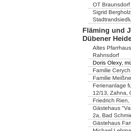
OT Braunsdorf
Sigrid Berghol
Stadtrandsiedl
Fläming und J
Dübener Heid
Altes Pfarrhau
Rahnsdorf
Doris Olexy, m
Familie Cerych
Familie Meißner
Ferienanlage fu
12/13, Zahna,
Friedrich Rien
Gästehaus "Val
2a, Bad Schmi
Gästehaus Fam
Michael Lehman