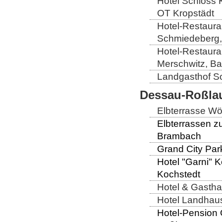
Hotel Schloss 
OT Kropstädt
Hotel-Restaura
Schmiedeberg,
Hotel-Restaura
Merschwitz, B
Landgasthof So
Dessau-Roßlau
Elbterrasse Wör
Elbterrassen z
Brambach
Grand City Par
Hotel "Garni" 
Kochstedt
Hotel & Gastha
Hotel Landhaus 
Hotel-Pension 