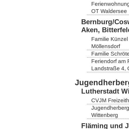
Ferienwohnung
OT Waldersee
Bernburg/Cosw
Aken, Bitterf
Familie Künzel
Möllensdorf
Familie Schröt
Feriendorf am 
Landstraße 4, 
Jugendherber
Lutherstadt W
CVJM Freizeith
Jugendherberge
Wittenberg
Fläming und J