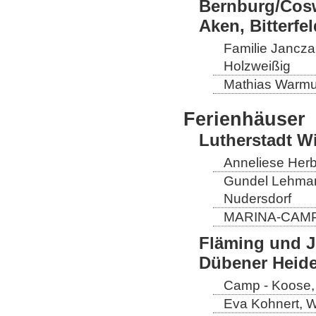
Bernburg/Cosw
Aken, Bitterf
Familie Janczak
Holzweißig
Mathias Warmut
Ferienhäuser
Lutherstadt W
Anneliese Herb
Gundel Lehmann
Nudersdorf
MARINA-CAMP E
Fläming und J
Dübener Heid
Camp - Koose,
Eva Kohnert, 