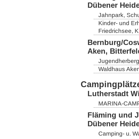
Dübener Heid
Jahnpark, Schul
Kinder- und Er
Friedrichsee, 
Bernburg/Cosw
Aken, Bitterf
Jugendherberge
Waldhaus Aken,
Campingplätz
Lutherstadt W
MARINA-CAMP E
Fläming und J
Dübener Heid
Camping- u. Wa