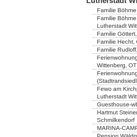
Lutherstadt W
Familie Böhme 
Familie Böhme
Lutherstadt Wi
Familie Göttert
Familie Hecht, 
Familie Rudloff
Ferienwohnung 
Wittenberg, OT
Ferienwohnung 
(Stadtrandsiedl
Fewo am Kirchp
Lutherstadt Wi
Guesthouse-wb,
Hartmut Steiner
Schmilkendorf
MARINA-CAMP-E
Pension Wäldge