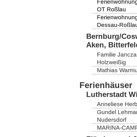
Ferienwohnung 
OT Roßlau
Ferienwohnung
Dessau-Roßlau
Bernburg/Cosw
Aken, Bitterf
Familie Janczak
Holzweißig
Mathias Warmut
Ferienhäuser
Lutherstadt W
Anneliese Herb
Gundel Lehmann
Nudersdorf
MARINA-CAMP E