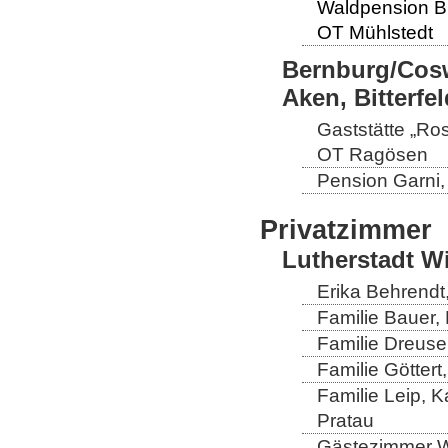
Waldpension B
OT Mühlstedt
Bernburg/Cosw
Aken, Bitterf
Gaststätte „Ro
OT Ragösen
Pension Garni
Privatzimmer
Lutherstadt W
Erika Behrendt,
Familie Bauer, 
Familie Dreuse
Familie Göttert
Familie Leip, K
Pratau
Gästezimmer Wi