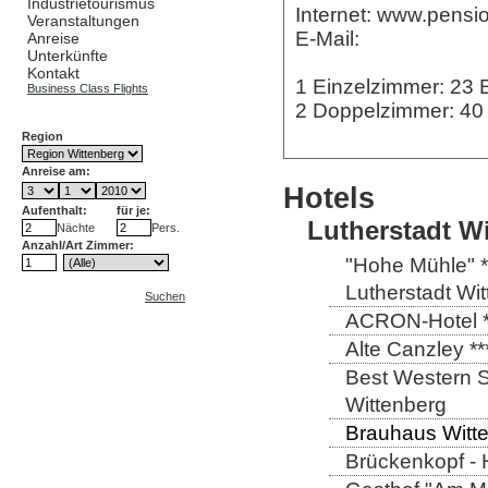
Industrietourismus
Internet: www.pensi
Veranstaltungen
E-Mail:
Anreise
Unterkünfte
Kontakt
1 Einzelzimmer: 23
Business Class Flights
2 Doppelzimmer: 4
Region
Anreise am:
Hotels
Aufenthalt:
für je:
Lutherstadt W
Nächte
Pers.
Anzahl/Art Zimmer:
"Hohe Mühle" *
Lutherstadt Wi
Suchen
ACRON-Hotel **
Alte Canzley **
Best Western St
Wittenberg
Brauhaus Witte
Brückenkopf - 