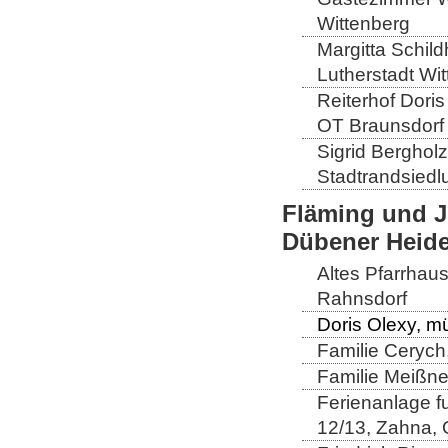
Wittenberg
Margitta Schild
Lutherstadt Wi
Reiterhof Doris
OT Braunsdorf
Sigrid Berghol
Stadtrandsiedl
Fläming und J
Dübener Heid
Altes Pfarrhau
Rahnsdorf
Doris Olexy, m
Familie Cerych
Familie Meißner
Ferienanlage fu
12/13, Zahna,