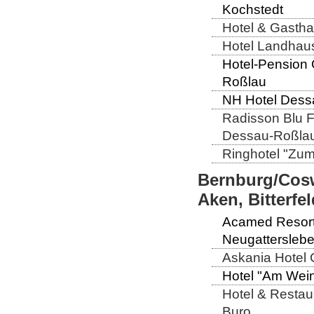
Kochstedt
Hotel & Gastha
Hotel Landhaus 
Hotel-Pension 
Roßlau
NH Hotel Dessa
Radisson Blu Fü
Dessau-Roßla
Ringhotel "Zum 
Bernburg/Cosw
Aken, Bitterf
Acamed Resort 
Neugattersleb
Askania Hotel G
Hotel "Am Wein
Hotel & Restaur
Buro