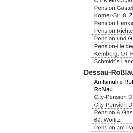
OT Kleinkorga
Pension Gäste
Körner-Str. 8, 
Pension Henkel
Pension Richte
Pension und Ga
Pension-Heideg
Kemberg, OT R
Schmidt´s Landg
Dessau-Roßlau
Amtsmühle Roß
Roßlau
City-Pension D
City-Pension D
Pension & Gast
69, Wörlitz
Pension am Par