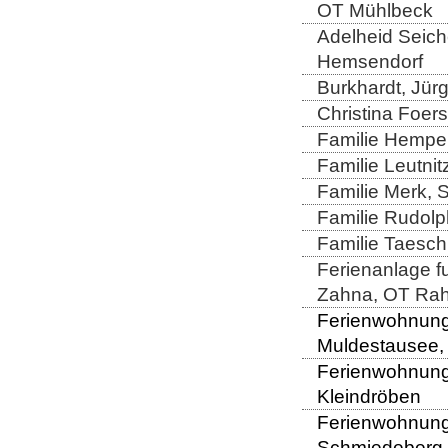
OT Mühlbeck
Adelheid Seiche
Hemsendorf
Burkhardt, Jür
Christina Foers
Familie Hempel
Familie Leutni
Familie Merk, 
Familie Rudolp
Familie Taesch
Ferienanlage fu
Zahna, OT Rah
Ferienwohnung 
Muldestausee,
Ferienwohnung D
Kleindröben
Ferienwohnung 
Schmiedeberg,