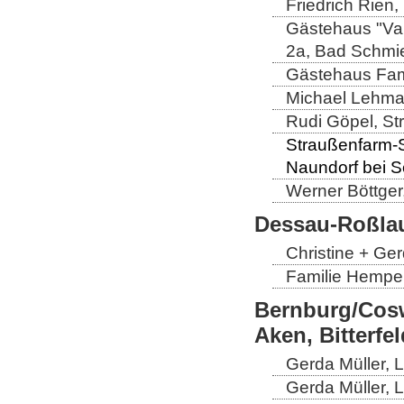
Friedrich Rien
Gästehaus "Val
2a, Bad Schmi
Gästehaus Fam
Michael Lehman
Rudi Göpel, St
Straußenfarm-Sc
Naundorf bei 
Werner Böttger
Dessau-Roßlau
Christine + Ge
Familie Hempel
Bernburg/Cosw
Aken, Bitterf
Gerda Müller, 
Gerda Müller, 