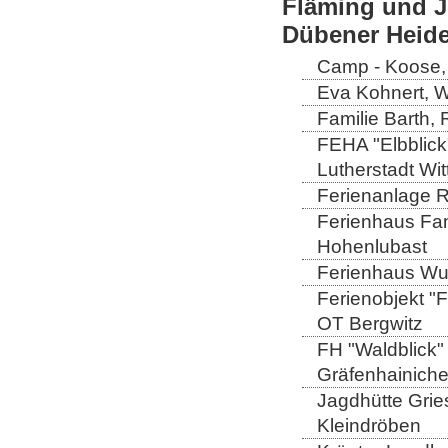
Fläming und J
Dübener Heid
Camp - Koose,
Eva Kohnert, 
Familie Barth,
FEHA "Elbblick
Lutherstadt Wi
Ferienanlage 
Ferienhaus Fam
Hohenlubast
Ferienhaus Wu
Ferienobjekt "
OT Bergwitz
FH "Waldblick" 
Gräfenhainich
Jagdhütte Gries
Kleindröben