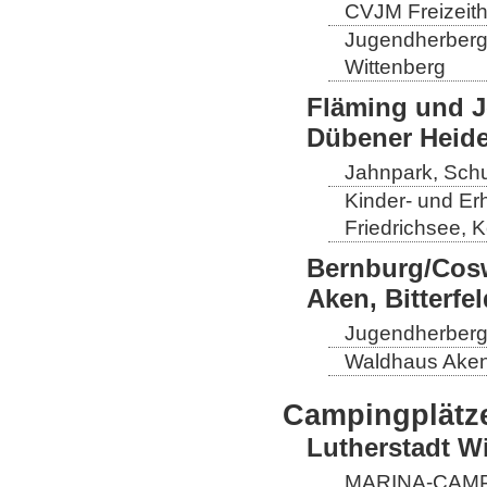
CVJM Freizeith
Jugendherberge
Wittenberg
Fläming und J
Dübener Heid
Jahnpark, Schul
Kinder- und Er
Friedrichsee, 
Bernburg/Cosw
Aken, Bitterf
Jugendherberge
Waldhaus Aken,
Campingplätz
Lutherstadt W
MARINA-CAMP E