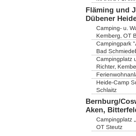
Fläming und J
Dübener Heid
Camping- u. Wa
Kemberg, OT B
Campingpark "A
Bad Schmiedeb
Campingplatz u
Richter, Kembe
Ferienwohnanla
Heide-Camp Sch
Schlaitz
Bernburg/Cosw
Aken, Bitterf
Campingplatz „
OT Steutz