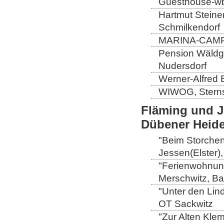
Guesthouse-wb,
Hartmut Steiner
Schmilkendorf
MARINA-CAMP-E
Pension Wäldge
Nudersdorf
Werner-Alfred 
WIWOG, Sternst
Fläming und J
Dübener Heid
"Beim Storchen
Jessen(Elster)
"Ferienwohnung
Merschwitz, B
"Unter den Lin
OT Sackwitz
"Zur Alten Kle