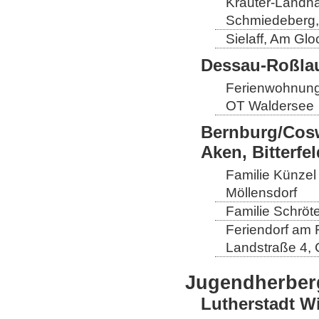
Kräuter-Landha
Schmiedeberg,
Sielaff, Am Gl
Dessau-Roßlau
Ferienwohnung
OT Waldersee
Bernburg/Cosw
Aken, Bitterf
Familie Künzel
Möllensdorf
Familie Schröt
Feriendorf am 
Landstraße 4, 
Jugendherber
Lutherstadt W