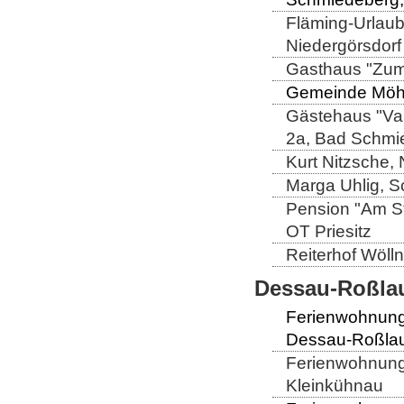
Fläming-Urlaub
Niedergörsdorf
Gasthaus "Zum
Gemeinde Möhla
Gästehaus "Val
2a, Bad Schmi
Kurt Nitzsche,
Marga Uhlig, S
Pension "Am St
OT Priesitz
Reiterhof Wöll
Dessau-Roßlau
Ferienwohnung
Dessau-Roßlau
Ferienwohnung 
Kleinkühnau