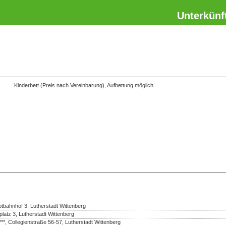
Unterkünf
Kinderbett (Preis nach Vereinbarung), Aufbettung möglich
bahnhof 3, Lutherstadt Wittenberg
platz 3, Lutherstadt Wittenberg
***, Collegienstraße 56-57, Lutherstadt Wittenberg