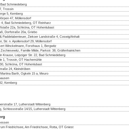
, Bad Schmiedeberg
, Trossin
berge 5, Kemberg
Wörpen 47, Möllensdorf
e 4, Bad Schmiedeberg, OT Reinharz
rfstaße 22a, Schköna, OT Hohenlubast
aß, Dorfstraße 20a, Griebo
& Paddelabenteuer, Ziekoer Landstraße 4, Coswig/Anhalt
 Str. n. Apollensdorf 29, Möllensdorf
Gert Winckelmann, Forsthaus 1, Bergwitz
 Zschiesewitz, Familie Milde, Parkstr. 38, Gräfenhainichen
in Krause, Leipziger Str. 22, Bad Schmiedeberg
e 1, Trossin, OT Hachemühle
e 30, Schköna, OT Hohenlubast
traße 24, Kleindröben
 Martina Barth, Ogkeln 15 a, Meuro
thausen
32, Kemberg
erstraße 17, Lutherstadt Wittenberg
, Schlossstraße 14/15, Lutherstadt Wittenberg
erg
 Jessen
rum Friedrichsee, Am Friedrichsee, Rotta, OT Gniest