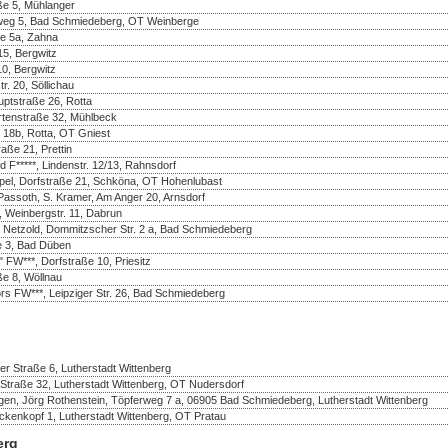
aße 5, Mühlanger
enweg 5, Bad Schmiedeberg, OT Weinberge
ße 5a, Zahna
5, Bergwitz
10, Bergwitz
r. 20, Söllichau
uptstraße 26, Rotta
rtenstraße 32, Mühlbeck
 18b, Rotta, OT Gniest
aße 21, Prettin
d F*****, Lindenstr. 12/13, Rahnsdorf
pel, Dorfstraße 21, Schköna, OT Hohenlubast
assoth, S. Kramer, Am Anger 20, Arnsdorf
 Weinbergstr. 11, Dabrun
e Netzold, Dommitzscher Str. 2 a, Bad Schmiedeberg
e 3, Bad Düben
FW***, Dorfstraße 10, Priesitz
ße 8, Wöllnau
rs FW***, Leipziger Str. 26, Bad Schmiedeberg
r Straße 6, Lutherstadt Wittenberg
Straße 32, Lutherstadt Wittenberg, OT Nudersdorf
en, Jörg Rothenstein, Töpferweg 7 a, 06905 Bad Schmiedeberg, Lutherstadt Wittenberg
nkopf 1, Lutherstadt Wittenberg, OT Pratau
erg