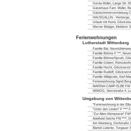
Gerda Müller, Lange Str. 
Gästehaus Fam. Müller, B
Gästezimmervermietung Chr
HAUSGALLIN - Herberge, G.
Urlaub mit Hund, Glücksbu
Werner Böttger, Klebitzer 
Ferienwohnungen
Lutherstadt Wittenberg
Familie Bär, Neumühlenweg
Familie Böhme F ***, Neum
Familie Böhme/Spruth, Glö
Familie Göttert, Reinsdorf
Familie Hecht, Glöcknerstr
Familie Rudloff, Glöckners
Familie Wildgrube, Karl-Ma
Ferienwohnung Sigrid Bergh
MARINA-CAMP-ELBE FW ****
WIWOG, Sternstraße 4, Lut
Umgebung von Wittenb
"Ferienwohnung in der Elb
"Unter den Linden" F **** F
"Zur Alten Klempnerei" FW
Adelheid Seiche FW ****, 
Am Weinberg, Dorfstraße 
Bärbel Lüderitz, Torgauer 