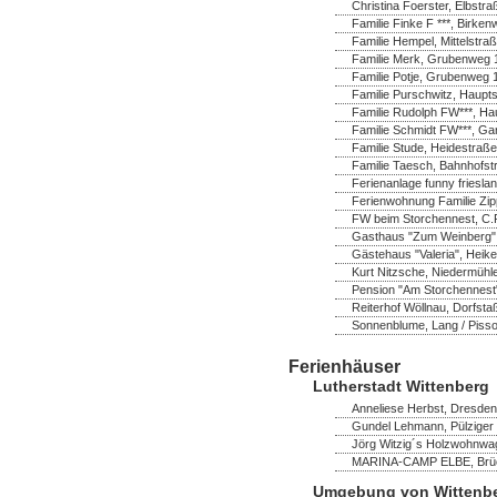
Christina Foerster, Elbstr
Familie Finke F ***, Birk
Familie Hempel, Mittelstra
Familie Merk, Grubenweg 1
Familie Potje, Grubenweg 
Familie Purschwitz, Hauptst
Familie Rudolph FW***, Ha
Familie Schmidt FW***, Ga
Familie Stude, Heidestraße
Familie Taesch, Bahnhofstr
Ferienanlage funny frieslan
Ferienwohnung Familie Zip
FW beim Storchennest, C.P
Gasthaus "Zum Weinberg",
Gästehaus "Valeria", Heik
Kurt Nitzsche, Niedermühl
Pension "Am Storchennest" 
Reiterhof Wöllnau, Dorfsta
Sonnenblume, Lang / Pisso
Ferienhäuser
Lutherstadt Wittenberg
Anneliese Herbst, Dresdene
Gundel Lehmann, Pülziger 
Jörg Witzig´s Holzwohnwag
MARINA-CAMP ELBE, Brücke
Umgebung von Wittenb