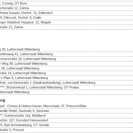
50, Coswig, OT Buro
achstraße 12, Zahna
ista Gesper, Dorfstr. 7a, Zellendorf
Olinczuk, Dorfstr. 8, Gallin
rger Heidehof, Hauptstr. 12, Mügeln
Straße 21, Zahna
 25, Lutherstadt Wittenberg
ühlenweg 41, Lutherstadt Wittenberg
cknerstraße 16, Lutherstadt Wittenberg
er Weg 38, Lutherstadt Wittenberg
. 28, Lutherstadt Wittenberg
traße 19, Lutherstadt Wittenberg
rx-Platz 8, Lutherstadt Wittenberg
olz, Lerchenstraße 1 (Stadtrandsiedlung), Lutherstadt Wittenberg
, Brückenkopf 1, Lutherstadt Wittenberg, OT Pratau
herstadt Wittenberg
erg
aue", Christa & Helmut Kasan, Merschwitz 37, Pretzsch/Elbe
amilie Rettel, Sackwitz 6, Sackwitz
***, Gartenstraße 14a, Mühlbeck
Dorfstr. 107, Gorsdorf-Hemsendorf
25, Bad Schmiedeberg, OT Scholis
Straße 5, Pressel