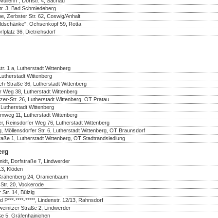
üllerin", Dorfstr. 4, Sachau
r. 3, Bad Schmiedeberg
e, Zerbster Str. 62, Coswig/Anhalt
ldschänke", Ochsenkopf 59, Rotta
fplatz 36, Dietrichsdorf
r. 1 a, Lutherstadt Wittenberg
 Lutherstadt Wittenberg
ch-Straße 36, Lutherstadt Wittenberg
er Weg 38, Lutherstadt Wittenberg
er-Str. 26, Lutherstadt Wittenberg, OT Pratau
 Lutherstadt Wittenberg
mweg 11, Lutherstadt Wittenberg
r, Reinsdorfer Weg 76, Lutherstadt Wittenberg
, Möllensdorfer Str. 6, Lutherstadt Wittenberg, OT Braunsdorf
raße 1, Lutherstadt Wittenberg, OT Stadtrandsiedlung
erg
idt, Dorfstraße 7, Lindwerder
13, Klöden
 Krähenberg 24, Oranienbaum
Str. 20, Vockerode
 Str. 14, Bülzig
d P***-****-*****, Lindenstr. 12/13, Rahnsdorf
einitzer Straße 2, Lindwerder
ße 5, Gräfenhainichen