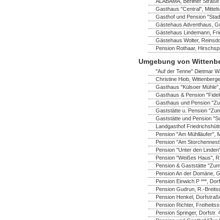
ALABAMA, Berliner Straße 
Gasthaus "Central", Mittel
Gasthof und Pension "Stadt
Gästehaus Adventhaus, Gus
Gästehaus Lindemann, Frie
Gästehaus Wolter, Reinsdo
Pension Rothaar, Hirschsp
Umgebung von Wittenb
"Auf der Tenne" Dietmar Wa
Christine Hiob, Wittenberger
Gasthaus "Külsoer Mühle",
Gasthaus & Pension "Fidel
Gasthaus und Pension "Zu
Gaststätte u. Pension "Zum
Gaststätte und Pension "S
Landgasthof Friedrichshüt
Pension "Am Mühlläufer", 
Pension "Am Storchennest" 
Pension "Unter den Linden"
Pension "Weißes Haus", R.-
Pension & Gaststätte "Zum
Pension An der Domäne, Ga
Pension Einwich P ***, Do
Pension Gudrun, R.-Breitsc
Pension Henkel, Dorfstraß
Pension Richter, Freiheitss
Pension Springer, Dorfstr.