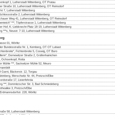
enkopf 1, Lutherstadt Wittenberg, OT Pratau
er Straße 10, Lutherstadt Wittenberg, OT Reinsdorf
rkt 7, Lutherstadt Wittenberg
Schlossstraße 2, Lutherstadt Wittenberg
ochauer Weg 41, Lutherstadt Wittenberg, OT Reinsdorf
teich" ***, Töpferstrasse 1, Lutherstadt Wittenberg
zer Hof, K.-Liebknecht-Platz 18-19, Lutherstadt Wittenberg
**s, Neustr. 7-10, Lutherstadt Wittenberg
erg
rasse 01, Wörlitz
n der Bundesstraße Nr. 1, Kemberg, OT OT Lubast
chtenbreite", Fichtenbreite 5, Coswig, OT Buro
llerin", Dornewitzer Straße 2, Gräfenhainichen
, Ochsenkopf, Rotta
er Mühle ***, Sackwitzer Mühle 52, Meuro
ropstädt
 Garni, Bäckerstr. 12, Torgau
einberg, Merschwitz Nr. 44, Pretzsch/Elbe
rdstraße 17, Listerfehrda
g ***, Dommitzscher Str. 3, Bad Schmiedeberg
etheallee 3, Pretzsch/Elbe
 Erdmannsdorfstr. 228, Wörlitz
traße 58, Lutherstadt Wittenberg