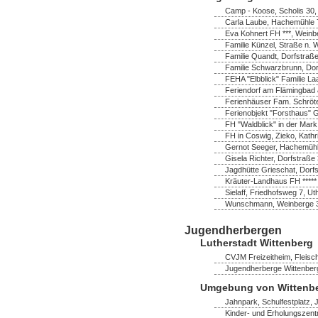
Camp - Koose, Scholis 30
Carla Laube, Hachemühle 7
Eva Kohnert FH ***, Wein
Familie Künzel, Straße n. 
Familie Quandt, Dorfstraß
Familie Schwarzbrunn, Do
FEHA "Elbblick" Familie La
Feriendorf am Flämingbad 
Ferienhäuser Fam. Schröter,
Ferienobjekt "Forsthaus" 
FH "Waldblick" in der Mark
FH in Coswig, Zieko, Kathr
Gernot Seeger, Hachemühl
Gisela Richter, Dorfstraß
Jagdhütte Grieschat, Dorfs
Kräuter-Landhaus FH *****
Sielaff, Friedhofsweg 7, U
Wunschmann, Weinberge 
Jugendherbergen
Lutherstadt Wittenberg
CVJM Freizeitheim, Fleisch
Jugendherberge Wittenberg
Umgebung von Wittenb
Jahnpark, Schulfestplatz,
Kinder- und Erholungszent