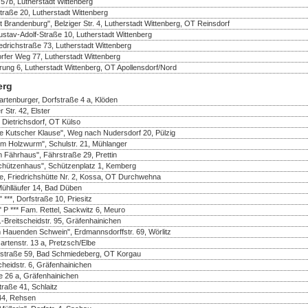
57b, Lutherstadt Wittenberg
straße 20, Lutherstadt Wittenberg
 Brandenburg", Belziger Str. 4, Lutherstadt Wittenberg, OT Reinsdorf
tav-Adolf-Straße 10, Lutherstadt Wittenberg
drichstraße 73, Lutherstadt Wittenberg
rfer Weg 77, Lutherstadt Wittenberg
rung 6, Lutherstadt Wittenberg, OT Apollensdorf/Nord
erg
rtenburger, Dorfstraße 4 a, Klöden
 Str. 42, Elster
 Dietrichsdorf, OT Külso
e Kutscher Klause", Weg nach Nudersdorf 20, Pülzig
m Holzwurm", Schulstr. 21, Mühlanger
 Fährhaus", Fährstraße 29, Prettin
chützenhaus", Schützenplatz 1, Kemberg
te, Friedrichshütte Nr. 2, Kossa, OT Durchwehna
Mühlläufer 14, Bad Düben
***, Dorfstraße 10, Priesitz
 P *** Fam. Rettel, Sackwitz 6, Meuro
Breitscheidstr. 95, Gräfenhainichen
 Hauenden Schwein", Erdmannsdorffstr. 69, Wörlitz
rtenstr. 13 a, Pretzsch/Elbe
rfstraße 59, Bad Schmiedeberg, OT Korgau
heidstr. 6, Gräfenhainichen
e 26 a, Gräfenhainichen
traße 41, Schlaitz
 44, Rehsen