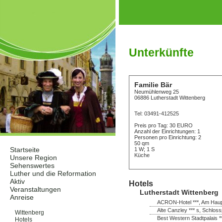
Unterkünfte
Familie Bär
Neumühlenweg 25
06886 Lutherstadt Wittenberg
Tel: 03491-412525
Preis pro Tag: 30 EURO
Anzahl der Einrichtungen: 1
Personen pro Einrichtung: 2
50 qm
Startseite
1 W; 1 S
Küche
Unsere Region
Sehenswertes
Luther und die Reformation
Aktiv
Hotels
Veranstaltungen
Lutherstadt Wittenberg
Anreise
ACRON-Hotel ***, Am Haupt
Unterkünfte
Alte Canzley *** s, Schloss
Wittenberg
Best Western Stadtpalais *
Hotels