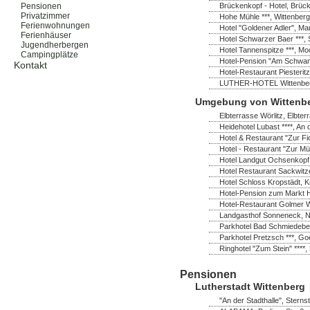
Brückenkopf - Hotel, Brück
Pensionen
Privatzimmer
Hohe Mühle ***, Wittenberg
Ferienwohnungen
Hotel "Goldener Adler", Ma
Ferienhäuser
Hotel Schwarzer Baer ***, 
Jugendherbergen
Hotel Tannenspitze ***, M
Campingplätze
Hotel-Pension "Am Schwanen
Kontakt
Hotel-Restaurant Piesterit
LUTHER-HOTEL Wittenberg *
Umgebung von Wittenb
Elbterrasse Wörlitz, Elbter
Heidehotel Lubast ****, A
Hotel & Restaurant "Zur Fi
Hotel - Restaurant "Zur Mü
Hotel Landgut Ochsenkopf
Hotel Restaurant Sackwitz
Hotel Schloss Kropstädt, K
Hotel-Pension zum Markt H
Hotel-Restaurant Golmer W
Landgasthof Sonneneck, No
Parkhotel Bad Schmiedeber
Parkhotel Pretzsch ***, Go
Ringhotel "Zum Stein" ****,
Pensionen
Lutherstadt Wittenberg
"An der Stadthalle", Sterns