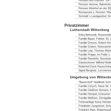
Pension und Gasthof "Zur M
Pension Vonnoe, Bahnhofst
Pension Weinhof an der Elb
Restaurant u. Pension "Wa
Schmidt´s Landgasthof, Dor
Privatzimmer
Lutherstadt Wittenberg
Erika Behrendt, Rooseveltst
Familie Bauer, Feldstr. 81,
Familie Dreuse, Robert-Ko
Familie Göttert, Reinsdorf
Familie Leip, Thomas-Müntz
Familie Präger, Im Felde 1,
Familie Ramdohr, Nussbau
Gästezimmer Wilfried Wolte
Reiterhof Doris Rauschning
Sigrid Bergholz, Lerchenst
Umgebung von Wittenb
"Bauernhof" Heidlinde Schm
Familie Cerych, Neue Str. 
Familie Gleißner-Ilsmann,
Familie Hempel, Griesener 
Familie Meißner, Zörnigaller
Ferienanlage funny frieslan
Friedhelm Jungnickel, Schw
Friedrich Rien, Robertstra