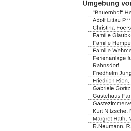
Umgebung von
"Bauernhof" He
Adolf Littau P
Christina Foers
Familie Glaubk
Familie Hempel
Familie Wehmei
Ferienanlage fun
Rahnsdorf
Friedhelm Jung
Friedrich Rien
Gabriele Görit
Gästehaus Fam
Gästezimmerver
Kurt Nitzsche,
Margret Rath, 
R.Neumann, R.