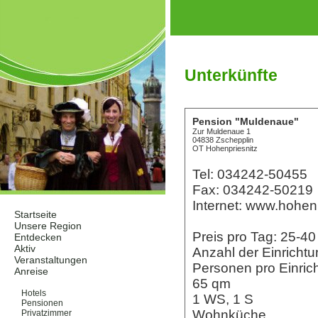
Unterkünfte
Pension "Muldenaue"
Zur Muldenaue 1
04838 Zschepplin
OT Hohenpriesnitz
Tel: 034242-50455
Fax: 034242-50219
Internet: www.hohen
Startseite
Unsere Region
Preis pro Tag: 25-
Entdecken
Aktiv
Anzahl der Einrichtu
Veranstaltungen
Personen pro Einric
Anreise
65 qm
Unterkünfte
Hotels
1 WS, 1 S
Pensionen
Wohnküche
Privatzimmer