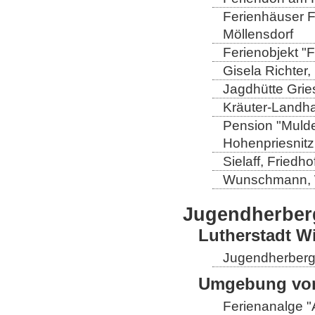
Ferienhäuser Fa
Möllensdorf
Ferienobjekt "
Gisela Richter
Jagdhütte Grie
Kräuter-Landha
Pension "Mulde
Hohenpriesnitz
Sielaff, Fried
Wunschmann, 
Jugendherber
Lutherstadt W
Jugendherberge
Umgebung von
Ferienanalge "