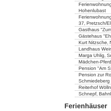
Ferienwohnung 
Hohenlubast
Ferienwohnung 
37, Pretzsch/E
Gasthaus "Zum 
Gästehaus "Ehl
Kurt Nitzsche,
Landhaus Wein
Marga Uhlig, Sc
Mädchen-Pferd
Pension "Am St
Pension zur Ros
Schmiedeberg
Reiterhof Wöll
Schnepf, Bahnh
Ferienhäuser