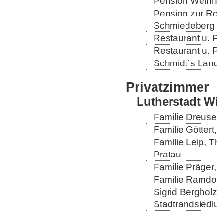
Pension Weinho
Pension zur Ros
Schmiedeberg
Restaurant u. 
Restaurant u. 
Schmidt´s Landg
Privatzimmer
Lutherstadt W
Familie Dreuse
Familie Göttert
Familie Leip, 
Pratau
Familie Präger,
Familie Ramdo
Sigrid Berghol
Stadtrandsiedl