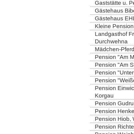
Gaststätte u. 
Gästehaus Bibe
Gästehaus EHL
Kleine Pensio
Landgasthof Fri
Durchwehna
Mädchen-Pferd
Pension "Am Mü
Pension "Am Sto
Pension "Unter
Pension "Weiße
Pension Einwic
Korgau
Pension Gudrun
Pension Henkel
Pension Hiob, W
Pension Richter