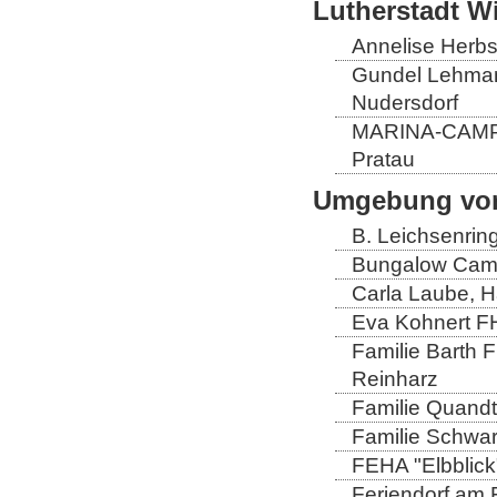
Lutherstadt W
Annelise Herbs
Gundel Lehmann
Nudersdorf
MARINA-CAMP E
Pratau
Umgebung von
B. Leichsenrin
Bungalow Camp
Carla Laube, H
Eva Kohnert FH
Familie Barth 
Reinharz
Familie Quandt
Familie Schwa
FEHA "Elbblick
Feriendorf am 