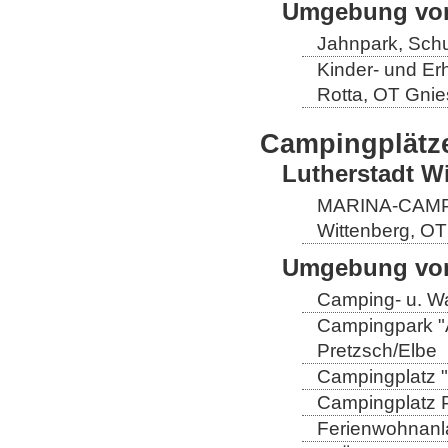
Umgebung von
Jahnpark, Schu
Kinder- und Er
Rotta, OT Gnie
Campingplätz
Lutherstadt W
MARINA-CAMP E
Wittenberg, OT
Umgebung von
Camping- u. Wa
Campingpark "A
Pretzsch/Elbe
Campingplatz "
Campingplatz Pr
Ferienwohnanla