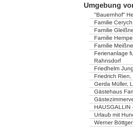
Umgebung von
"Bauernhof" He
Familie Cerych
Familie Gleißn
Familie Hempel
Familie Meißner
Ferienanlage fun
Rahnsdorf
Friedhelm Jung
Friedrich Rien
Gerda Müller, 
Gästehaus Fam
Gästezimmerver
HAUSGALLIN - H
Urlaub mit Hun
Werner Böttger