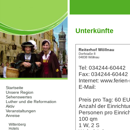
Unterkünfte
Reiterhof Wöllnau
Dorfstaße 8
04838 Wöllnau
Tel: 034244-60442
Fax: 034244-60442
Internet: www.ferien
E-Mail:
Startseite
Unsere Region
Sehenswertes
Preis pro Tag: 60 
Luther und die Reformation
Anzahl der Einrichtu
Aktiv
Veranstaltungen
Personen pro Einric
Anreise
100 qm
Unterkünfte
1 W, 2 S
Wittenberg
Hotels