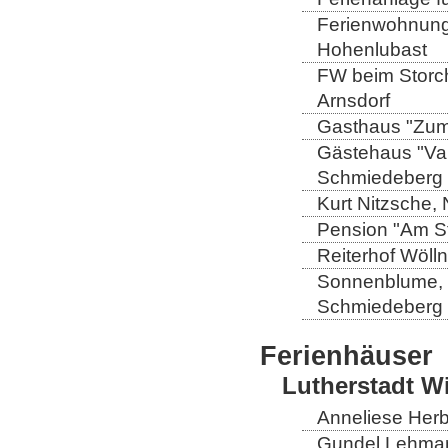
Ferienwohnung 
Hohenlubast
FW beim Storch
Arnsdorf
Gasthaus "Zum 
Gästehaus "Val
Schmiedeberg
Kurt Nitzsche,
Pension "Am St
Reiterhof Wöll
Sonnenblume, L
Schmiedeberg
Ferienhäuser
Lutherstadt W
Anneliese Herb
Gundel Lehmann