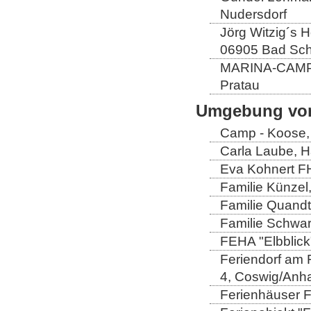
Nudersdorf
Jörg Witzig´s 
06905 Bad Sch
MARINA-CAMP E
Pratau
Umgebung von
Camp - Koose,
Carla Laube, H
Eva Kohnert FH
Familie Künzel
Familie Quandt
Familie Schwa
FEHA "Elbblick
Feriendorf am 
4, Coswig/Anha
Ferienhäuser Fa