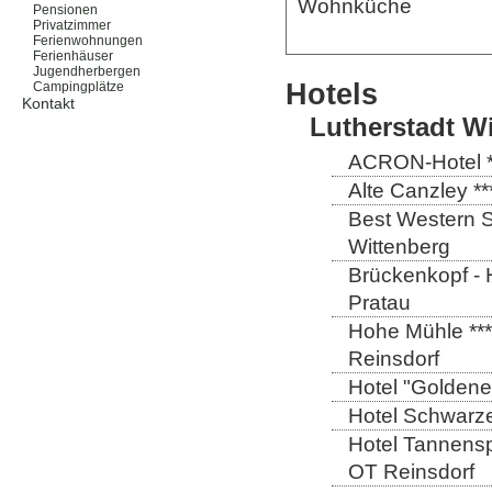
Wohnküche
Pensionen
Privatzimmer
Ferienwohnungen
Ferienhäuser
Jugendherbergen
Hotels
Campingplätze
Kontakt
Lutherstadt W
ACRON-Hotel **
Alte Canzley **
Best Western St
Wittenberg
Brückenkopf - 
Pratau
Hohe Mühle ***
Reinsdorf
Hotel "Goldener
Hotel Schwarze
Hotel Tannensp
OT Reinsdorf