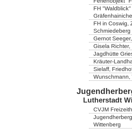
Ferienobjekt "
FH "Waldblick" 
Gräfenhainich
FH in Coswig, Z
Schmiedeberg
Gernot Seeger
Gisela Richter
Jagdhütte Grie
Kräuter-Landha
Sielaff, Fried
Wunschmann, 
Jugendherber
Lutherstadt W
CVJM Freizeith
Jugendherberge
Wittenberg