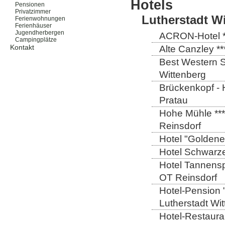
Hotels
Pensionen
Privatzimmer
Lutherstadt W
Ferienwohnungen
Ferienhäuser
Jugendherbergen
ACRON-Hotel **
Campingplätze
Kontakt
Alte Canzley **
Best Western St
Wittenberg
Brückenkopf - 
Pratau
Hohe Mühle ***
Reinsdorf
Hotel "Goldener
Hotel Schwarze
Hotel Tannensp
OT Reinsdorf
Hotel-Pension 
Lutherstadt Wi
Hotel-Restauran