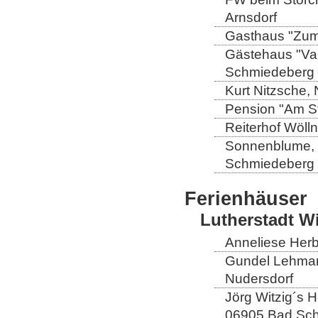
Arnsdorf
Gasthaus "Zum 
Gästehaus "Val
Schmiedeberg
Kurt Nitzsche,
Pension "Am St
Reiterhof Wöll
Sonnenblume, L
Schmiedeberg
Ferienhäuser
Lutherstadt W
Anneliese Herb
Gundel Lehmann
Nudersdorf
Jörg Witzig´s 
06905 Bad Sch