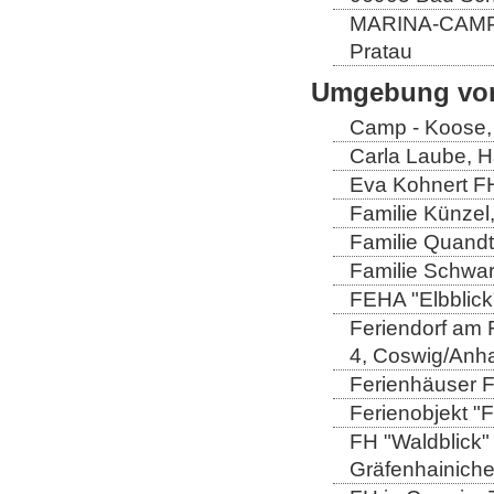
MARINA-CAMP E
Pratau
Umgebung von
Camp - Koose,
Carla Laube, H
Eva Kohnert FH
Familie Künzel
Familie Quandt
Familie Schwa
FEHA "Elbblick
Feriendorf am 
4, Coswig/Anha
Ferienhäuser Fa
Ferienobjekt "
FH "Waldblick" 
Gräfenhainich