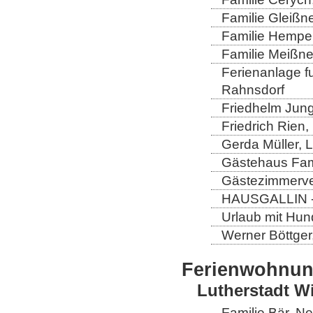
Familie Gleißn
Familie Hempel
Familie Meißner
Ferienanlage fun
Rahnsdorf
Friedhelm Jung
Friedrich Rien
Gerda Müller, 
Gästehaus Fam
Gästezimmerver
HAUSGALLIN - H
Urlaub mit Hun
Werner Böttger
Ferienwohnu
Lutherstadt W
Familie Bär, N