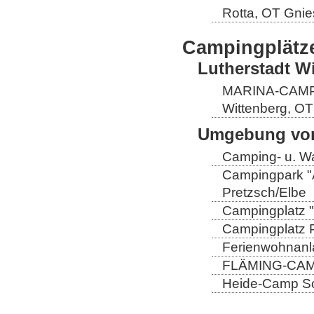
Rotta, OT Gnie
Campingplätz
Lutherstadt W
MARINA-CAMP E
Wittenberg, OT
Umgebung von
Camping- u. Wa
Campingpark "A
Pretzsch/Elbe
Campingplatz "
Campingplatz Pr
Ferienwohnanla
FLÄMING-CAMP
Heide-Camp Sch