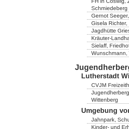
FH in Coswig, Z
Schmiedeberg
Gernot Seeger
Gisela Richter
Jagdhütte Grie
Kräuter-Landha
Sielaff, Fried
Wunschmann, 
Jugendherber
Lutherstadt W
CVJM Freizeith
Jugendherberge
Wittenberg
Umgebung von
Jahnpark, Schu
Kinder- und Er