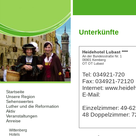
Unterkünfte
Heidehotel Lubast ****
An der Bundesstraße Nr. 1
06901 Kemberg
OT OT Lubast
Tel: 034921-720
Fax: 034921-72120
Internet: www.heideh
Startseite
E-Mail:
Unsere Region
Sehenswertes
Luther und die Reformation
Einzelzimmer: 49-6
Aktiv
48 Doppelzimmer: 7
Veranstaltungen
Anreise
Unterkünfte
Wittenberg
Hotels