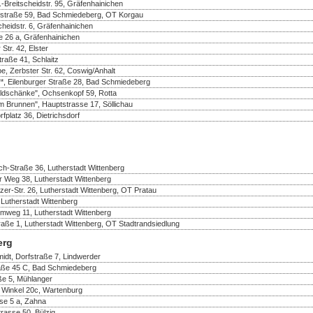
Breitscheidstr. 95, Gräfenhainichen
rfstraße 59, Bad Schmiedeberg, OT Korgau
heidstr. 6, Gräfenhainichen
e 26 a, Gräfenhainichen
Str. 42, Elster
traße 41, Schlaitz
e, Zerbster Str. 62, Coswig/Anhalt
**, Eilenburger Straße 28, Bad Schmiedeberg
ldschänke", Ochsenkopf 59, Rotta
m Brunnen", Hauptstrasse 17, Söllichau
fplatz 36, Dietrichsdorf
ch-Straße 36, Lutherstadt Wittenberg
er Weg 38, Lutherstadt Wittenberg
er-Str. 26, Lutherstadt Wittenberg, OT Pratau
 Lutherstadt Wittenberg
mweg 11, Lutherstadt Wittenberg
raße 1, Lutherstadt Wittenberg, OT Stadtrandsiedlung
erg
idt, Dorfstraße 7, Lindwerder
traße 45 C, Bad Schmiedeberg
aße 5, Mühlanger
r Winkel 20c, Wartenburg
sse 5 a, Zahna
rasse 50, Bülzig