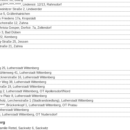
d P***-****-*****, Lindenstr. 12/13, Rahnsdorf
einitzer Straße 2, Lindwerder
ße 5, Gräfenhainichen
s Friedens 17a, Kropstädt
achstraße 12, Zahna
ista Gesper, Dorfstr. 7a, Zellendorf
e 3, Bad Düben
 22, Kemberg
-Straße 25, Jessen
Straße 21, Zahna
 25, Lutherstadt Wittenberg
ühlenweg 41, Lutherstadt Wittenberg
cknerstraße 16, Lutherstadt Wittenberg
er Weg 38, Lutherstadt Wittenberg
traße 19, Lutherstadt Wittenberg
g 2, Lutherstadt Wittenberg, OT Apollensdorf/Nord
rx-Platz 8, Lutherstadt Wittenberg
olz, Lerchenstraße 1 (Stadtrandsiedlung), Lutherstadt Wittenberg
, Brückenkopf 1, Lutherstadt Wittenberg, OT Pratau
herstadt Wittenberg
8, Lutherstadt Wittenberg, OT Nudersdorf
erg
amilie Rettel, Sackwitz 6, Sackwitz