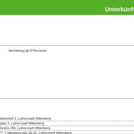
Unterkünf
Vermietung ab 8 Personen
bahnhof 3, Lutherstadt Wittenberg
platz 3, Lutherstadt Wittenberg
Straße 286, Lutherstadt Wittenberg
***, Collegienstraße 56-57, Lutherstadt Wittenberg