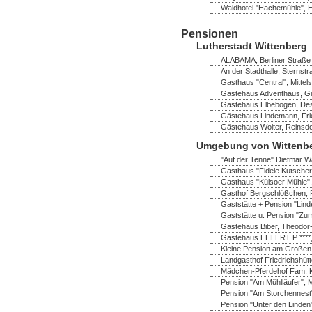
Waldhotel "Hachemühle", 
Pensionen
Lutherstadt Wittenberg
ALABAMA, Berliner Straße 
An der Stadthalle, Sternst
Gasthaus "Central", Mittel
Gästehaus Adventhaus, Gus
Gästehaus Elbebogen, Dess
Gästehaus Lindemann, Frie
Gästehaus Wolter, Reinsdo
Umgebung von Wittenb
"Auf der Tenne" Dietmar Wa
Gasthaus "Fidele Kutscher
Gasthaus "Külsoer Mühle",
Gasthof Bergschlößchen, 
Gaststätte + Pension "Lind
Gaststätte u. Pension "Zum
Gästehaus Biber, Theodor
Gästehaus EHLERT P ****,
Kleine Pension am Großen 
Landgasthof Friedrichshüt
Mädchen-Pferdehof Fam. K
Pension "Am Mühlläufer", 
Pension "Am Storchennest" 
Pension "Unter den Linden"