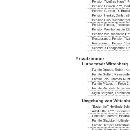
Pension "Weißes Haus", R.-
Pension Einwich P ***, Do
Pension Gudrun, R.-Breitsc
Pension Henkel, Dorfstraß
Pension Hiob, Wittenberger 
Pension Richter, Freiheitss
Pension Weinhof an der Elb
Pension zur Rosenvilla P *
Restaurant u. Pension "Wa
Restaurant u. Pension "Zu
Schmidt´s Landgasthof, Dor
Privatzimmer
Lutherstadt Wittenberg
Familie Dreuse, Robert-Ko
Familie Göttert, Reinsdorf
Familie Leip, Thomas-Müntz
Familie Präger, Im Felde 1,
Familie Ramdohr, Nussbau
Sigrid Bergholz, Lerchenst
Umgebung von Wittenb
"Bauernhof" Heidlinde Schm
Adolf Littau P***, Lindens
Christina Foerster, Elbstr
Familie Glaubke, Hollände
Familie Hempel, Mittelstra
Familie Wehmeier, Lindenst