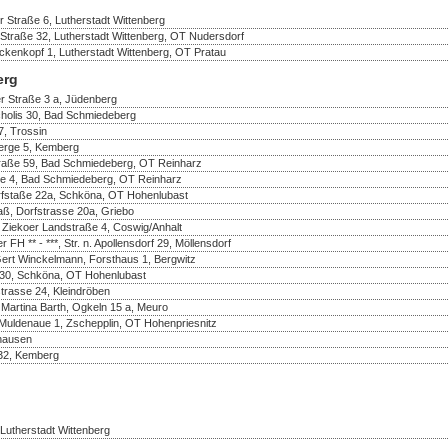
 Straße 6, Lutherstadt Wittenberg
Straße 32, Lutherstadt Wittenberg, OT Nudersdorf
nkopf 1, Lutherstadt Wittenberg, OT Pratau
erg
r Straße 3 a, Jüdenberg
olis 30, Bad Schmiedeberg
, Trossin
berge 5, Kemberg
fstraße 59, Bad Schmiedeberg, OT Reinharz
se 4, Bad Schmiedeberg, OT Reinharz
rfstaße 22a, Schköna, OT Hohenlubast
aß, Dorfstrasse 20a, Griebo
 Ziekoer Landstraße 4, Coswig/Anhalt
FH ** - ***, Str. n. Apollensdorf 29, Möllensdorf
Gert Winckelmann, Forsthaus 1, Bergwitz
e 30, Schköna, OT Hohenlubast
trasse 24, Kleindröben
 Martina Barth, Ogkeln 15 a, Meuro
Muldenaue 1, Zschepplin, OT Hohenpriesnitz
thausen
32, Kemberg
Lutherstadt Wittenberg