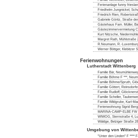
Ferienanlage funny frieslan
Friedhelm Jungnickel, Schw
Friedrich Rien, Robertstra
Gabriele Göritz, Straße de
Gästehaus Fam. Müller, B
Gästezimmervermietung Chr
Kurt Nitzsche, Niedermühl
Margret Rath, Mühlstraße
R.Neumann, R.-Luxemburg
Werner Böttger, Klebitzer 
Ferienwohnungen
Lutherstadt Wittenberg
Familie Bär, Neumühlenweg
Familie Böhme F ***, Neum
Familie Böhme/Spruth, Glö
Familie Göttert, Reinsdorf
Familie Rudloff, Glöckners
Familie Scheller, Taubenwe
Familie Wildgrube, Karl-Ma
Ferienwohnung Sigrid Bergh
MARINA-CAMP-ELBE FW ****
WIWOG, Sternstraße 4, Lut
Wäldge, Belziger Straße 2
Umgebung von Wittenb
"Unter den Linden" F **** F