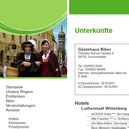
Unterkünfte
Gästehaus Biber
Theodor-Körner-Straße 8
06791 Zschornewitz
Tel: 034953-8040
Fax: 034953-80499
Internet: www.gaestehaus-biber.de
E-Mail:
5 Einzelzimmer: 30 EURO
Startseite
43 Doppelzimmer: 45 EURO
Unsere Region
Entdecken
Aktiv
Hotels
Veranstaltungen
Lutherstadt Wittenberg
Anreise
ACRON-Hotel ***, Am Haupt
Unterkünfte
Alte Canzley *** s, Schloss
Hotels
Pensionen
Am Alten Anker, Dessauer 
Privatzimmer
Best Western Stadtpalais *