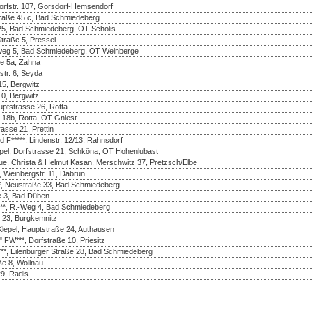
Dorfstr. 107, Gorsdorf-Hemsendorf
nstraße 45 c, Bad Schmiedeberg
25, Bad Schmiedeberg, OT Scholis
Straße 5, Pressel
enweg 5, Bad Schmiedeberg, OT Weinberge
ße 5a, Zahna
str. 6, Seyda
5, Bergwitz
10, Bergwitz
uptstrasse 26, Rotta
 18b, Rotta, OT Gniest
asse 21, Prettin
d F*****, Lindenstr. 12/13, Rahnsdorf
pel, Dorfstrasse 21, Schköna, OT Hohenlubast
ue, Christa & Helmut Kasan, Merschwitz 37, Pretzsch/Elbe
 Weinbergstr. 11, Dabrun
*, Neustraße 33, Bad Schmiedeberg
e 3, Bad Düben
*, R.-Weg 4, Bad Schmiedeberg
. 23, Burgkemnitz
lepel, Hauptstraße 24, Authausen
FW***, Dorfstraße 10, Priesitz
***, Eilenburger Straße 28, Bad Schmiedeberg
ße 8, Wöllnau
9, Radis