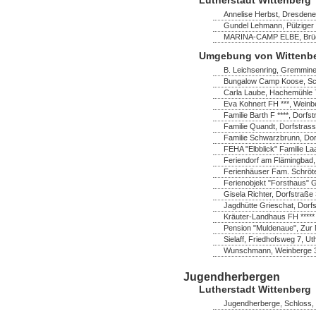
Annelise Herbst, Dresdener
Gundel Lehmann, Pülziger 
MARINA-CAMP ELBE, Brücke
Umgebung von Wittenb
B. Leichsenring, Gremmine
Bungalow Camp Koose, Sch
Carla Laube, Hachemühle 7
Eva Kohnert FH ***, Wein
Familie Barth F ****, Dor
Familie Quandt, Dorfstras
Familie Schwarzbrunn, Do
FEHA "Elbblick" Familie La
Feriendorf am Flämingbad,
Ferienhäuser Fam. Schröter 
Ferienobjekt "Forsthaus" 
Gisela Richter, Dorfstraß
Jagdhütte Grieschat, Dorfs
Kräuter-Landhaus FH *****
Pension "Muldenaue", Zur 
Sielaff, Friedhofsweg 7, U
Wunschmann, Weinberge 
Jugendherbergen
Lutherstadt Wittenberg
Jugendherberge, Schloss, 