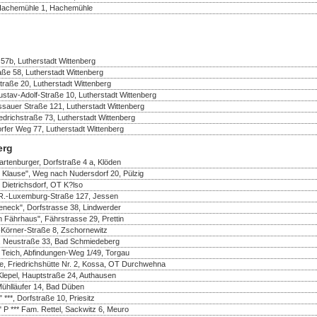
Hachemühle 1, Hachemühle
57b, Lutherstadt Wittenberg
raße 58, Lutherstadt Wittenberg
straße 20, Lutherstadt Wittenberg
tav-Adolf-Straße 10, Lutherstadt Wittenberg
auer Straße 121, Lutherstadt Wittenberg
drichstraße 73, Lutherstadt Wittenberg
rfer Weg 77, Lutherstadt Wittenberg
erg
rtenburger, Dorfstraße 4 a, Klöden
 Klause", Weg nach Nudersdorf 20, Pülzig
 Dietrichsdorf, OT K?lso
R.-Luxemburg-Straße 127, Jessen
eneck", Dorfstrasse 38, Lindwerder
 Fährhaus", Fährstrasse 29, Prettin
-Körner-Straße 8, Zschornewitz
 Neustraße 33, Bad Schmiedeberg
Teich, Abfindungen-Weg 1/49, Torgau
te, Friedrichshütte Nr. 2, Kossa, OT Durchwehna
lepel, Hauptstraße 24, Authausen
Mühlläufer 14, Bad Düben
***, Dorfstraße 10, Priesitz
 P *** Fam. Rettel, Sackwitz 6, Meuro