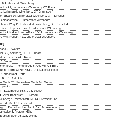
 6, Lutherstadt Wittenberg
enkopf 1, Lutherstadt Wittenberg, OT Pratau
 1, Lutherstadt Wittenberg, OT Braunsdorf
er Straße 10, Lutherstadt Wittenberg, OT Reinsdorf
Schlossstraße 2, Lutherstadt Wittenberg
ochauer Weg 41, Lutherstadt Wittenberg, OT Reinsdorf
teich, Töpferstrasse 1, Lutherstadt Wittenberg
zer Hof, K.-Liebknecht-Platz 18-19, Lutherstadt Wittenberg
**s, Neustr. 7-10, Lutherstadt Wittenberg
erg
rasse 01, Wörlitz
n der B 2, Kemberg, OT OT Lubast
r. des Friedens 24a, Radis
 16, Jessen
chtenbreite", Fichtenbreite 5, Coswig, OT Buro
llerin", Dornewitzer Straße 2, Gräfenhainichen
, Ochsenkopf, Rotta
straße 16, Bad Düben
er Mühle ***, Sackwitzer Mühle 52, Meuro
ropstädt
, R.-Luxemburg-Straße 36, Jessen
 Garni, Bäckerstr. 12, Torgau
einberg **, Merschwitz Nr. 44, Pretzsch/Elbe
rdstraße 17, Listerfehrda
g ***, Dommitzscher Str. 3, Bad Schmiedeberg
etheallee 3, Pretzsch/Elbe
 Erdmannsdorfstr. 228, Wörlitz