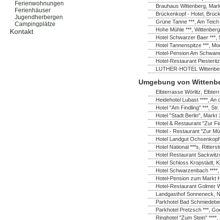
Ferienwohnungen
Brauhaus Wittenberg, Markt
Ferienhäuser
Brückenkopf - Hotel, Brück
Jugendherbergen
Grüne Tanne ***, Am Teich
Campingplätze
Hohe Mühle ***, Wittenberg
Kontakt
Hotel Schwarzer Baer ***, 
Hotel Tannenspitze ***, M
Hotel-Pension Am Schwanen
Hotel-Restaurant Piesterit
LUTHER-HOTEL Wittenberg *
Umgebung von Wittenb
Elbterrasse Wörlitz, Elbter
Heidehotel Lubast ****, A
Hotel "Am Findling" ***, St
Hotel "Stadt Berlin", Markt
Hotel & Restaurant "Zur Fi
Hotel - Restaurant "Zur Mü
Hotel Landgut Ochsenkopf
Hotel National ***s, Ritter
Hotel Restaurant Sackwitz
Hotel Schloss Kropstädt, K
Hotel Schwarzenbach ****
Hotel-Pension zum Markt H
Hotel-Restaurant Golmer W
Landgasthof Sonneneck, No
Parkhotel Bad Schmiedeber
Parkhotel Pretzsch ***, Go
Ringhotel "Zum Stein" ****,