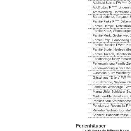
Adelheid Seiche FW ****, 
Adolf Littau F ****, Linde
Am Weinberg, Dorfstraße 
Bärbel Lüderitz, Torgauer 
Familie Finke F ***, Birk
Familie Hempel, Mittelstra
Familie Kratz, Wittenberger
Familie Merk, Grubenweg 1
Familie Potje, Grubenweg 
Familie Rudolph FW***, Ha
Familie Stude, Heidestraße
Familie Taesch, Bahnhofstr
Ferienanlage funny frieslan
Ferienwohnung Familie Zip
Ferienwohnung in der Elba
Gasthaus "Zum Weinberg",
Gästehaus "Ehlert" FW ***
Kurt Nitzsche, Niedermühl
Landhaus Weinberge FW***
Marga Uhlig, Schlaitzer Str
Mädchen-Pferdehof Fam. K
Pension "Am Storchennest" 
Pension zur Rosenvilla F *
Reiterhof Wöllnau, Dorfsta
Schnepf, Bahnhofstrasse 2
Ferienhäuser
Lutherstadt Wittenberg