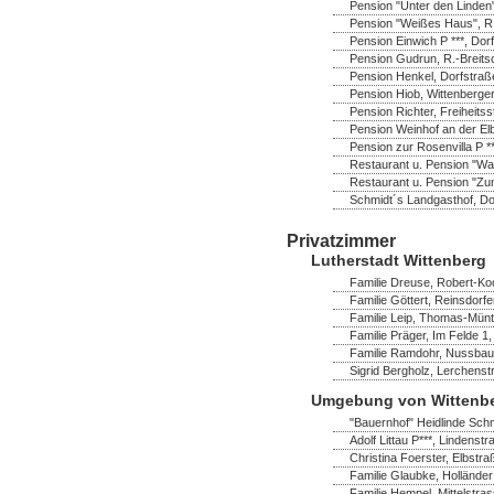
Pension "Unter den Linden"
Pension "Weißes Haus", R.-
Pension Einwich P ***, Do
Pension Gudrun, R.-Breitsc
Pension Henkel, Dorfstraß
Pension Hiob, Wittenberger 
Pension Richter, Freiheitss
Pension Weinhof an der Elb
Pension zur Rosenvilla P *
Restaurant u. Pension "Wa
Restaurant u. Pension "Zu
Schmidt´s Landgasthof, Dor
Privatzimmer
Lutherstadt Wittenberg
Familie Dreuse, Robert-Ko
Familie Göttert, Reinsdorf
Familie Leip, Thomas-Müntz
Familie Präger, Im Felde 1,
Familie Ramdohr, Nussbau
Sigrid Bergholz, Lerchenst
Umgebung von Wittenb
"Bauernhof" Heidlinde Schm
Adolf Littau P***, Lindens
Christina Foerster, Elbstr
Familie Glaubke, Hollände
Familie Hempel, Mittelstra