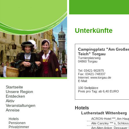
Unterkünfte
Campingplatz "Am Große
Teich" Torgau
Turnierplatzweg
04860 Torgau
Tel: 03421-902875
Fax: 03421-748337
Internet: www.torgau.de
E-Mail:
Startseite
100 Stellplätze
Unsere Region
Preis pro Tag: ab 6,40 EURO
Entdecken
Aktiv
Veranstaltungen
Hotels
Anreise
Lutherstadt Wittenberg
Unterkünfte
ACRON-Hotel ***, Am Haupt
Hotels
Pensionen
Alte Canzley *** s, Schloss
Privatzimmer
Am Alten Anker, Dessauer 