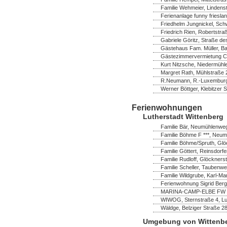
Familie Wehmeier, Lindenst
Ferienanlage funny frieslan
Friedhelm Jungnickel, Schw
Friedrich Rien, Robertstra
Gabriele Göritz, Straße de
Gästehaus Fam. Müller, B
Gästezimmervermietung Chr
Kurt Nitzsche, Niedermühl
Margret Rath, Mühlstraße
R.Neumann, R.-Luxemburg
Werner Böttger, Klebitzer 
Ferienwohnungen
Lutherstadt Wittenberg
Familie Bär, Neumühlenweg
Familie Böhme F ***, Neum
Familie Böhme/Spruth, Glö
Familie Göttert, Reinsdorf
Familie Rudloff, Glöckners
Familie Scheller, Taubenwe
Familie Wildgrube, Karl-Ma
Ferienwohnung Sigrid Bergh
MARINA-CAMP-ELBE FW ****
WIWOG, Sternstraße 4, Lut
Wäldge, Belziger Straße 2
Umgebung von Wittenb