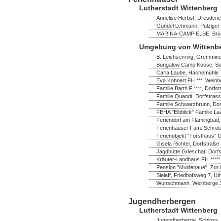
Lutherstadt Wittenberg
Annelise Herbst, Dresdener
Gundel Lehmann, Pülziger 
MARINA-CAMP ELBE, Brücke
Umgebung von Wittenb
B. Leichsenring, Gremmine
Bungalow Camp Koose, Sch
Carla Laube, Hachemühle 7
Eva Kohnert FH ***, Wein
Familie Barth F ****, Dor
Familie Quandt, Dorfstras
Familie Schwarzbrunn, Do
FEHA "Elbblick" Familie La
Feriendorf am Flämingbad,
Ferienhäuser Fam. Schröter 
Ferienobjekt "Forsthaus" 
Gisela Richter, Dorfstraß
Jagdhütte Grieschat, Dorfs
Kräuter-Landhaus FH *****
Pension "Muldenaue", Zur 
Sielaff, Friedhofsweg 7, U
Wunschmann, Weinberge 
Jugendherbergen
Lutherstadt Wittenberg
Jugendherberge, Schloss, 