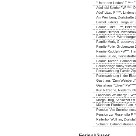
"Unter den Linden" F **** F
Adelheid Seiche FW ****, 
Adolf Littau F ****, Linde
Am Weinberg, Dorfstraße 
Bärbel Lüderitz, Torgauer 
Familie Finke F ***, Birk
Familie Hempel, Mittelstra
Familie Kratz, Wittenberger
Familie Merk, Grubenweg 1
Familie Potje, Grubenweg 
Familie Rudolph FW***, Ha
Familie Stude, Heidestraße
Familie Taesch, Bahnhofstr
Ferienanlage funny frieslan
Ferienwohnung Familie Zip
Ferienwohnung in der Elba
Gasthaus "Zum Weinberg",
Gästehaus "Ehlert" FW ***
Kurt Nitzsche, Niedermühl
Landhaus Weinberge FW***
Marga Uhlig, Schlaitzer Str
Mädchen-Pferdehof Fam. K
Pension "Am Storchennest" 
Pension zur Rosenvilla F *
Reiterhof Wöllnau, Dorfsta
Schnepf, Bahnhofstrasse 2
Ferienhäuser