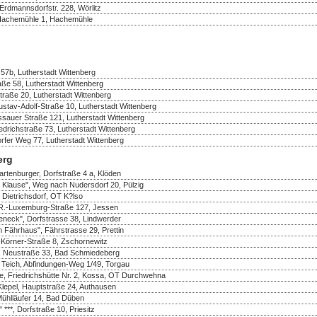
 Erdmannsdorfstr. 228, Wörlitz
Hachemühle 1, Hachemühle
57b, Lutherstadt Wittenberg
raße 58, Lutherstadt Wittenberg
straße 20, Lutherstadt Wittenberg
tav-Adolf-Straße 10, Lutherstadt Wittenberg
auer Straße 121, Lutherstadt Wittenberg
drichstraße 73, Lutherstadt Wittenberg
rfer Weg 77, Lutherstadt Wittenberg
erg
rtenburger, Dorfstraße 4 a, Klöden
 Klause", Weg nach Nudersdorf 20, Pülzig
 Dietrichsdorf, OT K?lso
R.-Luxemburg-Straße 127, Jessen
eneck", Dorfstrasse 38, Lindwerder
 Fährhaus", Fährstrasse 29, Prettin
-Körner-Straße 8, Zschornewitz
 Neustraße 33, Bad Schmiedeberg
Teich, Abfindungen-Weg 1/49, Torgau
te, Friedrichshütte Nr. 2, Kossa, OT Durchwehna
lepel, Hauptstraße 24, Authausen
Mühlläufer 14, Bad Düben
***, Dorfstraße 10, Priesitz