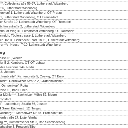
***, Collegienstraße 56-57, Lutherstadt Wittenberg
 6, Lutherstadt Wittenberg
enkopf 1, Lutherstadt Wittenberg, OT Pratau
 1, Lutherstadt Wittenberg, OT Braunsdorf
er Straße 10, Lutherstadt Wittenberg, OT Reinsdorf
Schlossstraße 2, Lutherstadt Wittenberg
ochauer Weg 41, Lutherstadt Wittenberg, OT Reinsdorf
teich, Töpferstrasse 1, Lutherstadt Wittenberg
zer Hof, K.-Liebknecht-Platz 18-19, Lutherstadt Wittenberg
**s, Neustr. 7-10, Lutherstadt Wittenberg
erg
rasse 01, Wörlitz
n der B 2, Kemberg, OT OT Lubast
r. des Friedens 24a, Radis
 16, Jessen
chtenbreite", Fichtenbreite 5, Coswig, OT Buro
llerin", Dornewitzer Straße 2, Gräfenhainichen
, Ochsenkopf, Rotta
straße 16, Bad Düben
er Mühle ***, Sackwitzer Mühle 52, Meuro
ropstädt
, R.-Luxemburg-Straße 36, Jessen
 Garni, Bäckerstr. 12, Torgau
einberg **, Merschwitz Nr. 44, Pretzsch/Elbe
rdstraße 17, Listerfehrda
g ***, Dommitzscher Str. 3, Bad Schmiedeberg
etheallee 3, Pretzsch/Elbe