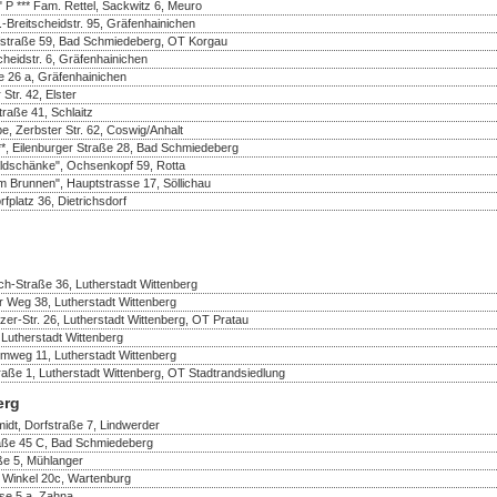
 P *** Fam. Rettel, Sackwitz 6, Meuro
Breitscheidstr. 95, Gräfenhainichen
rfstraße 59, Bad Schmiedeberg, OT Korgau
heidstr. 6, Gräfenhainichen
e 26 a, Gräfenhainichen
Str. 42, Elster
traße 41, Schlaitz
e, Zerbster Str. 62, Coswig/Anhalt
**, Eilenburger Straße 28, Bad Schmiedeberg
ldschänke", Ochsenkopf 59, Rotta
m Brunnen", Hauptstrasse 17, Söllichau
fplatz 36, Dietrichsdorf
ch-Straße 36, Lutherstadt Wittenberg
er Weg 38, Lutherstadt Wittenberg
er-Str. 26, Lutherstadt Wittenberg, OT Pratau
 Lutherstadt Wittenberg
mweg 11, Lutherstadt Wittenberg
raße 1, Lutherstadt Wittenberg, OT Stadtrandsiedlung
erg
idt, Dorfstraße 7, Lindwerder
traße 45 C, Bad Schmiedeberg
aße 5, Mühlanger
r Winkel 20c, Wartenburg
sse 5 a, Zahna