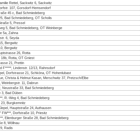
amilie Rettel, Sackwitz 6, Sackwitz
Dorfstr. 107, Gorsdorf-Hemsendorf
nstraße 45 c, Bad Schmiedeberg
25, Bad Schmiedeberg, OT Scholis
Straße 5, Pressel
enweg 5, Bad Schmiedeberg, OT Weinberge
ße 5a, Zahna
str. 6, Seyda
5, Bergwitz
10, Bergwitz
uptstrasse 26, Rotta
 18b, Rotta, OT Gniest
asse 21, Prettin
d F*****, Lindenstr. 12/13, Rahnsdorf
pel, Dorfstrasse 21, Schköna, OT Hohenlubast
ue, Christa & Helmut Kasan, Merschwitz 37, Pretzsch/Elbe
 Weinbergstr. 11, Dabrun
*, Neustraße 33, Bad Schmiedeberg
e 3, Bad Düben
*, R.-Weg 4, Bad Schmiedeberg
. 23, Burgkemnitz
lepel, Hauptstraße 24, Authausen
FW***, Dorfstraße 10, Priesitz
***, Eilenburger Straße 28, Bad Schmiedeberg
ße 8, Wöllnau
9, Radis