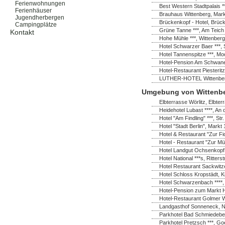
Ferienwohnungen
Best Western Stadtpalais *
Ferienhäuser
Brauhaus Wittenberg, Markt
Jugendherbergen
Brückenkopf - Hotel, Brück
Campingplätze
Grüne Tanne ***, Am Teich
Kontakt
Hohe Mühle ***, Wittenberg
Hotel Schwarzer Baer ***, 
Hotel Tannenspitze ***, M
Hotel-Pension Am Schwanen
Hotel-Restaurant Piesterit
LUTHER-HOTEL Wittenberg *
Umgebung von Wittenb
Elbterrasse Wörlitz, Elbter
Heidehotel Lubast ****, A
Hotel "Am Findling" ***, St
Hotel "Stadt Berlin", Markt
Hotel & Restaurant "Zur Fi
Hotel - Restaurant "Zur Mü
Hotel Landgut Ochsenkopf
Hotel National ***s, Ritter
Hotel Restaurant Sackwitz
Hotel Schloss Kropstädt, K
Hotel Schwarzenbach ****
Hotel-Pension zum Markt H
Hotel-Restaurant Golmer W
Landgasthof Sonneneck, No
Parkhotel Bad Schmiedeber
Parkhotel Pretzsch ***, Go