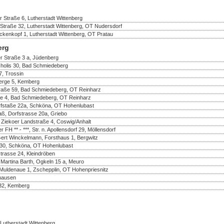
 Straße 6, Lutherstadt Wittenberg
Straße 32, Lutherstadt Wittenberg, OT Nudersdorf
nkopf 1, Lutherstadt Wittenberg, OT Pratau
erg
r Straße 3 a, Jüdenberg
olis 30, Bad Schmiedeberg
, Trossin
berge 5, Kemberg
fstraße 59, Bad Schmiedeberg, OT Reinharz
se 4, Bad Schmiedeberg, OT Reinharz
rfstaße 22a, Schköna, OT Hohenlubast
aß, Dorfstrasse 20a, Griebo
 Ziekoer Landstraße 4, Coswig/Anhalt
FH ** - ***, Str. n. Apollensdorf 29, Möllensdorf
Gert Winckelmann, Forsthaus 1, Bergwitz
e 30, Schköna, OT Hohenlubast
trasse 24, Kleindröben
 Martina Barth, Ogkeln 15 a, Meuro
Muldenaue 1, Zschepplin, OT Hohenpriesnitz
thausen
32, Kemberg
Lutherstadt Wittenberg