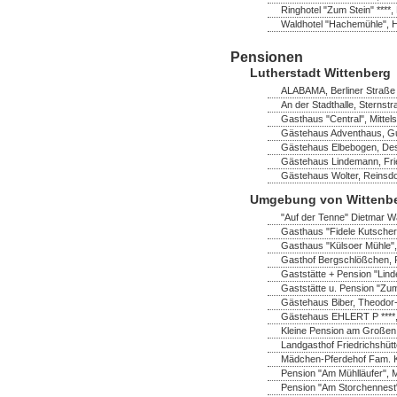
Ringhotel "Zum Stein" ****,
Waldhotel "Hachemühle", 
Pensionen
Lutherstadt Wittenberg
ALABAMA, Berliner Straße 
An der Stadthalle, Sternst
Gasthaus "Central", Mittel
Gästehaus Adventhaus, Gus
Gästehaus Elbebogen, Dess
Gästehaus Lindemann, Frie
Gästehaus Wolter, Reinsdo
Umgebung von Wittenb
"Auf der Tenne" Dietmar Wa
Gasthaus "Fidele Kutscher
Gasthaus "Külsoer Mühle",
Gasthof Bergschlößchen, 
Gaststätte + Pension "Lind
Gaststätte u. Pension "Zum
Gästehaus Biber, Theodor
Gästehaus EHLERT P ****,
Kleine Pension am Großen 
Landgasthof Friedrichshüt
Mädchen-Pferdehof Fam. K
Pension "Am Mühlläufer", 
Pension "Am Storchennest" 