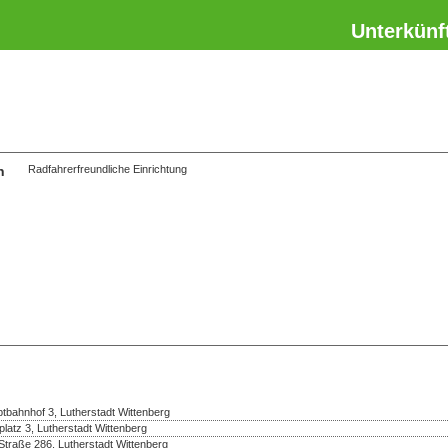
Unterkünf
n
Radfahrerfreundliche Einrichtung
bahnhof 3, Lutherstadt Wittenberg
platz 3, Lutherstadt Wittenberg
Straße 286, Lutherstadt Wittenberg