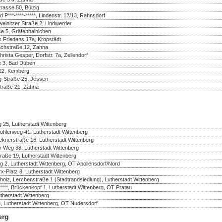
rasse 50, Bülzig
d P***-****-*****, Lindenstr. 12/13, Rahnsdorf
einitzer Straße 2, Lindwerder
ße 5, Gräfenhainichen
s Friedens 17a, Kropstädt
achstraße 12, Zahna
ista Gesper, Dorfstr. 7a, Zellendorf
e 3, Bad Düben
 22, Kemberg
-Straße 25, Jessen
Straße 21, Zahna
 25, Lutherstadt Wittenberg
ühlenweg 41, Lutherstadt Wittenberg
cknerstraße 16, Lutherstadt Wittenberg
er Weg 38, Lutherstadt Wittenberg
traße 19, Lutherstadt Wittenberg
g 2, Lutherstadt Wittenberg, OT Apollensdorf/Nord
rx-Platz 8, Lutherstadt Wittenberg
olz, Lerchenstraße 1 (Stadtrandsiedlung), Lutherstadt Wittenberg
, Brückenkopf 1, Lutherstadt Wittenberg, OT Pratau
herstadt Wittenberg
8, Lutherstadt Wittenberg, OT Nudersdorf
erg