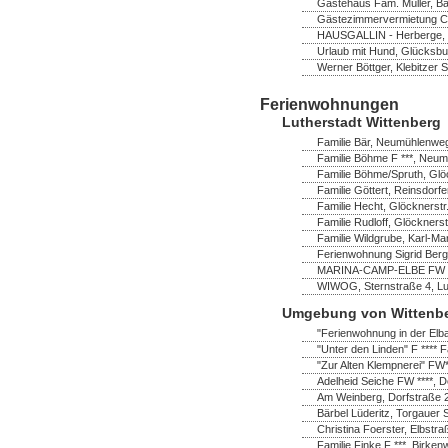
Gästehaus Fam. Müller, B
Gästezimmervermietung Chr
HAUSGALLIN - Herberge, G.
Urlaub mit Hund, Glücksbu
Werner Böttger, Klebitzer 
Ferienwohnungen
Lutherstadt Wittenberg
Familie Bär, Neumühlenweg
Familie Böhme F ***, Neum
Familie Böhme/Spruth, Glö
Familie Göttert, Reinsdorf
Familie Hecht, Glöcknerstr
Familie Rudloff, Glöckners
Familie Wildgrube, Karl-Ma
Ferienwohnung Sigrid Bergh
MARINA-CAMP-ELBE FW ****
WIWOG, Sternstraße 4, Lut
Umgebung von Wittenb
"Ferienwohnung in der Elb
"Unter den Linden" F **** F
"Zur Alten Klempnerei" FW
Adelheid Seiche FW ****, 
Am Weinberg, Dorfstraße 
Bärbel Lüderitz, Torgauer 
Christina Foerster, Elbstr
Familie Finke F ***, Birk