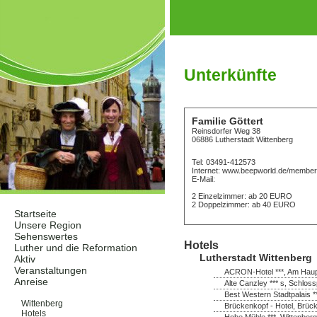
Unterkünfte
Familie Göttert
Reinsdorfer Weg 38
06886 Lutherstadt Wittenberg
Tel: 03491-412573
Internet: www.beepworld.de/members
E-Mail:
2 Einzelzimmer: ab 20 EURO
2 Doppelzimmer: ab 40 EURO
Startseite
Unsere Region
Sehenswertes
Hotels
Luther und die Reformation
Lutherstadt Wittenberg
Aktiv
Veranstaltungen
ACRON-Hotel ***, Am Haupt
Anreise
Alte Canzley *** s, Schloss
Unterkünfte
Best Western Stadtpalais *
Wittenberg
Brückenkopf - Hotel, Brück
Hotels
Hohe Mühle ***, Wittenberg