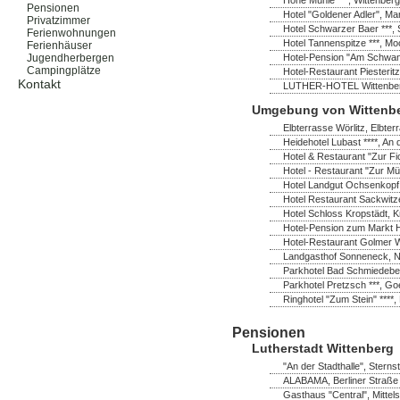
Pensionen
Hotel "Goldener Adler", Ma
Privatzimmer
Hotel Schwarzer Baer ***, 
Ferienwohnungen
Hotel Tannenspitze ***, M
Ferienhäuser
Hotel-Pension "Am Schwanen
Jugendherbergen
Campingplätze
Hotel-Restaurant Piesterit
Kontakt
LUTHER-HOTEL Wittenberg *
Umgebung von Wittenb
Elbterrasse Wörlitz, Elbter
Heidehotel Lubast ****, A
Hotel & Restaurant "Zur Fi
Hotel - Restaurant "Zur Mü
Hotel Landgut Ochsenkopf
Hotel Restaurant Sackwitz
Hotel Schloss Kropstädt, K
Hotel-Pension zum Markt H
Hotel-Restaurant Golmer W
Landgasthof Sonneneck, No
Parkhotel Bad Schmiedeber
Parkhotel Pretzsch ***, Go
Ringhotel "Zum Stein" ****,
Pensionen
Lutherstadt Wittenberg
"An der Stadthalle", Sterns
ALABAMA, Berliner Straße 
Gasthaus "Central", Mittel