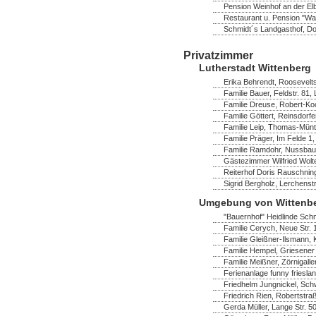
Pension Weinhof an der Elb
Restaurant u. Pension "Wa
Schmidt´s Landgasthof, Dor
Privatzimmer
Lutherstadt Wittenberg
Erika Behrendt, Rooseveltst
Familie Bauer, Feldstr. 81,
Familie Dreuse, Robert-Ko
Familie Göttert, Reinsdorf
Familie Leip, Thomas-Müntz
Familie Präger, Im Felde 1,
Familie Ramdohr, Nussbau
Gästezimmer Wilfried Wolte
Reiterhof Doris Rauschning
Sigrid Bergholz, Lerchenst
Umgebung von Wittenb
"Bauernhof" Heidlinde Schm
Familie Cerych, Neue Str. 
Familie Gleißner-Ilsmann,
Familie Hempel, Griesener 
Familie Meißner, Zörnigaller
Ferienanlage funny frieslan
Friedhelm Jungnickel, Schw
Friedrich Rien, Robertstra
Gerda Müller, Lange Str. 