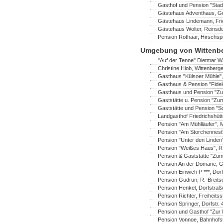
Gasthof und Pension "Stadt
Gästehaus Adventhaus, Gus
Gästehaus Lindemann, Frie
Gästehaus Wolter, Reinsdo
Pension Rothaar, Hirschsp
Umgebung von Wittenb
"Auf der Tenne" Dietmar Wa
Christine Hiob, Wittenberger
Gasthaus "Külsoer Mühle",
Gasthaus & Pension "Fidel
Gasthaus und Pension "Zu
Gaststätte u. Pension "Zum
Gaststätte und Pension "S
Landgasthof Friedrichshüt
Pension "Am Mühlläufer", 
Pension "Am Storchennest" 
Pension "Unter den Linden"
Pension "Weißes Haus", R.-
Pension & Gaststätte "Zum
Pension An der Domäne, Ga
Pension Einwich P ***, Do
Pension Gudrun, R.-Breitsc
Pension Henkel, Dorfstraß
Pension Richter, Freiheitss
Pension Springer, Dorfstr.
Pension und Gasthof "Zur M
Pension Vonnoe, Bahnhofst