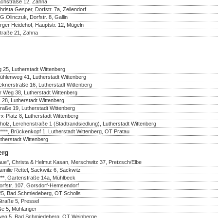
achstraße 12, Zahna
ista Gesper, Dorfstr. 7a, Zellendorf
Olinczuk, Dorfstr. 8, Gallin
rger Heidehof, Hauptstr. 12, Mügeln
Straße 21, Zahna
 25, Lutherstadt Wittenberg
ühlenweg 41, Lutherstadt Wittenberg
cknerstraße 16, Lutherstadt Wittenberg
er Weg 38, Lutherstadt Wittenberg
. 28, Lutherstadt Wittenberg
traße 19, Lutherstadt Wittenberg
rx-Platz 8, Lutherstadt Wittenberg
olz, Lerchenstraße 1 (Stadtrandsiedlung), Lutherstadt Wittenberg
, Brückenkopf 1, Lutherstadt Wittenberg, OT Pratau
herstadt Wittenberg
erg
aue", Christa & Helmut Kasan, Merschwitz 37, Pretzsch/Elbe
amilie Rettel, Sackwitz 6, Sackwitz
***, Gartenstraße 14a, Mühlbeck
Dorfstr. 107, Gorsdorf-Hemsendorf
25, Bad Schmiedeberg, OT Scholis
Straße 5, Pressel
aße 5, Mühlanger
enweg 5, Bad Schmiedeberg, OT Weinberge