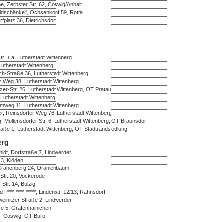
e, Zerbster Str. 62, Coswig/Anhalt
ldschänke", Ochsenkopf 59, Rotta
fplatz 36, Dietrichsdorf
r. 1 a, Lutherstadt Wittenberg
 Lutherstadt Wittenberg
ch-Straße 36, Lutherstadt Wittenberg
er Weg 38, Lutherstadt Wittenberg
er-Str. 26, Lutherstadt Wittenberg, OT Pratau
 Lutherstadt Wittenberg
mweg 11, Lutherstadt Wittenberg
r, Reinsdorfer Weg 76, Lutherstadt Wittenberg
, Möllensdorfer Str. 6, Lutherstadt Wittenberg, OT Braunsdorf
raße 1, Lutherstadt Wittenberg, OT Stadtrandsiedlung
erg
idt, Dorfstraße 7, Lindwerder
13, Klöden
 Krähenberg 24, Oranienbaum
Str. 20, Vockerode
 Str. 14, Bülzig
d P***-****-*****, Lindenstr. 12/13, Rahnsdorf
einitzer Straße 2, Lindwerder
ße 5, Gräfenhainichen
50, Coswig, OT Buro