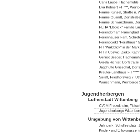
Carla Laube, Hachemühle 7
Eva Kohnert FH ***, Wein
Familie Künzel, Straße n. 
Familie Quandt, Dorfstraß
Familie Schwarzbrunn, Do
FEHA "Elbblick" Familie La
Feriendorf am Flämingbad 
Ferienhäuser Fam. Schröter,
Ferienobjekt "Forsthaus" 
FH "Waldblick" in der Mark
FH in Coswig, Zieko, Kathr
Gernot Seeger, Hachemühl
Gisela Richter, Dorfstraß
Jagdhütte Grieschat, Dorfs
Kräuter-Landhaus FH *****
Sielaff, Friedhofsweg 7, U
Wunschmann, Weinberge 
Jugendherbergen
Lutherstadt Wittenberg
CVJM Freizeitheim, Fleisch
Jugendherberge Wittenberg
Umgebung von Wittenb
Jahnpark, Schulfestplatz,
Kinder- und Erholungszent