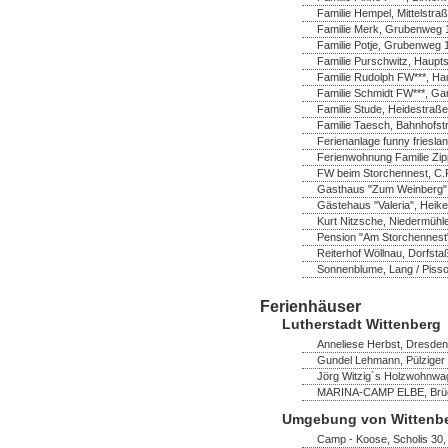
Familie Hempel, Mittelstra
Familie Merk, Grubenweg 1
Familie Potje, Grubenweg 
Familie Purschwitz, Hauptst
Familie Rudolph FW***, Ha
Familie Schmidt FW***, Ga
Familie Stude, Heidestraße
Familie Taesch, Bahnhofstr
Ferienanlage funny frieslan
Ferienwohnung Familie Zip
FW beim Storchennest, C.P
Gasthaus "Zum Weinberg",
Gästehaus "Valeria", Heik
Kurt Nitzsche, Niedermühl
Pension "Am Storchennest" 
Reiterhof Wöllnau, Dorfsta
Sonnenblume, Lang / Pisso
Ferienhäuser
Lutherstadt Wittenberg
Anneliese Herbst, Dresdene
Gundel Lehmann, Pülziger 
Jörg Witzig´s Holzwohnwag
MARINA-CAMP ELBE, Brücke
Umgebung von Wittenb
Camp - Koose, Scholis 30