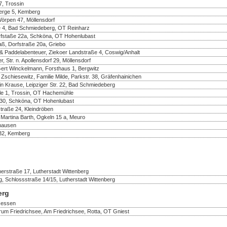
, Trossin
berge 5, Kemberg
Wörpen 47, Möllensdorf
e 4, Bad Schmiedeberg, OT Reinharz
rfstaße 22a, Schköna, OT Hohenlubast
aß, Dorfstraße 20a, Griebo
& Paddelabenteuer, Ziekoer Landstraße 4, Coswig/Anhalt
 Str. n. Apollensdorf 29, Möllensdorf
Gert Winckelmann, Forsthaus 1, Bergwitz
 Zschiesewitz, Familie Milde, Parkstr. 38, Gräfenhainichen
in Krause, Leipziger Str. 22, Bad Schmiedeberg
e 1, Trossin, OT Hachemühle
e 30, Schköna, OT Hohenlubast
traße 24, Kleindröben
 Martina Barth, Ogkeln 15 a, Meuro
thausen
32, Kemberg
erstraße 17, Lutherstadt Wittenberg
, Schlossstraße 14/15, Lutherstadt Wittenberg
erg
 Jessen
rum Friedrichsee, Am Friedrichsee, Rotta, OT Gniest