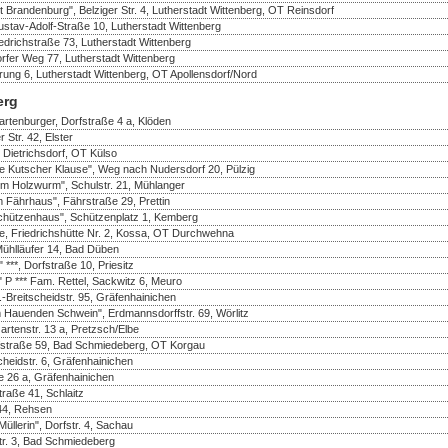
 Brandenburg", Belziger Str. 4, Lutherstadt Wittenberg, OT Reinsdorf
tav-Adolf-Straße 10, Lutherstadt Wittenberg
drichstraße 73, Lutherstadt Wittenberg
rfer Weg 77, Lutherstadt Wittenberg
rung 6, Lutherstadt Wittenberg, OT Apollensdorf/Nord
erg
rtenburger, Dorfstraße 4 a, Klöden
 Str. 42, Elster
 Dietrichsdorf, OT Külso
e Kutscher Klause", Weg nach Nudersdorf 20, Pülzig
m Holzwurm", Schulstr. 21, Mühlanger
 Fährhaus", Fährstraße 29, Prettin
chützenhaus", Schützenplatz 1, Kemberg
te, Friedrichshütte Nr. 2, Kossa, OT Durchwehna
Mühlläufer 14, Bad Düben
***, Dorfstraße 10, Priesitz
 P *** Fam. Rettel, Sackwitz 6, Meuro
Breitscheidstr. 95, Gräfenhainichen
 Hauenden Schwein", Erdmannsdorffstr. 69, Wörlitz
rtenstr. 13 a, Pretzsch/Elbe
rfstraße 59, Bad Schmiedeberg, OT Korgau
heidstr. 6, Gräfenhainichen
e 26 a, Gräfenhainichen
traße 41, Schlaitz
 44, Rehsen
üllerin", Dorfstr. 4, Sachau
r. 3, Bad Schmiedeberg