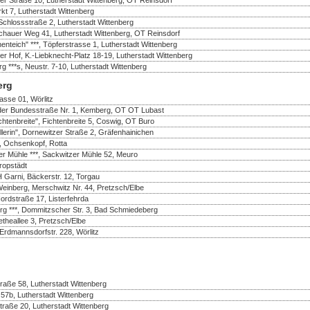
rkt 7, Lutherstadt Wittenberg
Schlossstraße 2, Lutherstadt Wittenberg
ochauer Weg 41, Lutherstadt Wittenberg, OT Reinsdorf
teich" ***, Töpferstrasse 1, Lutherstadt Wittenberg
zer Hof, K.-Liebknecht-Platz 18-19, Lutherstadt Wittenberg
**s, Neustr. 7-10, Lutherstadt Wittenberg
erg
rasse 01, Wörlitz
n der Bundesstraße Nr. 1, Kemberg, OT OT Lubast
chtenbreite", Fichtenbreite 5, Coswig, OT Buro
llerin", Dornewitzer Straße 2, Gräfenhainichen
, Ochsenkopf, Rotta
er Mühle ***, Sackwitzer Mühle 52, Meuro
ropstädt
 Garni, Bäckerstr. 12, Torgau
einberg, Merschwitz Nr. 44, Pretzsch/Elbe
rdstraße 17, Listerfehrda
g ***, Dommitzscher Str. 3, Bad Schmiedeberg
etheallee 3, Pretzsch/Elbe
 Erdmannsdorfstr. 228, Wörlitz
traße 58, Lutherstadt Wittenberg
57b, Lutherstadt Wittenberg
straße 20, Lutherstadt Wittenberg