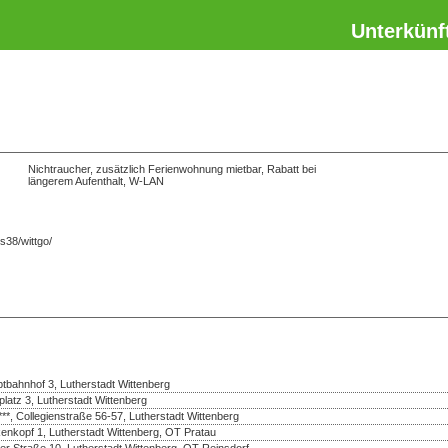
Unterkünf
Nichtraucher, zusätzlich Ferienwohnung mietbar, Rabatt bei
längerem Aufenthalt, W-LAN
38/wittgo/
bahnhof 3, Lutherstadt Wittenberg
platz 3, Lutherstadt Wittenberg
***, Collegienstraße 56-57, Lutherstadt Wittenberg
enkopf 1, Lutherstadt Wittenberg, OT Pratau
er Straße 10, Lutherstadt Wittenberg, OT Reinsdorf