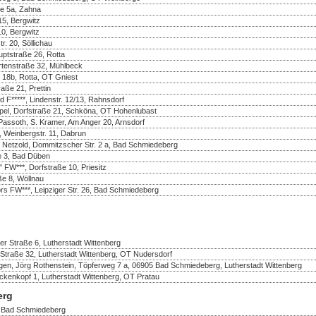
ße 5a, Zahna
5, Bergwitz
10, Bergwitz
r. 20, Söllichau
uptstraße 26, Rotta
rtenstraße 32, Mühlbeck
 18b, Rotta, OT Gniest
aße 21, Prettin
d F*****, Lindenstr. 12/13, Rahnsdorf
pel, Dorfstraße 21, Schköna, OT Hohenlubast
assoth, S. Kramer, Am Anger 20, Arnsdorf
 Weinbergstr. 11, Dabrun
e Netzold, Dommitzscher Str. 2 a, Bad Schmiedeberg
e 3, Bad Düben
FW***, Dorfstraße 10, Priesitz
ße 8, Wöllnau
rs FW***, Leipziger Str. 26, Bad Schmiedeberg
r Straße 6, Lutherstadt Wittenberg
Straße 32, Lutherstadt Wittenberg, OT Nudersdorf
en, Jörg Rothenstein, Töpferweg 7 a, 06905 Bad Schmiedeberg, Lutherstadt Wittenberg
nkopf 1, Lutherstadt Wittenberg, OT Pratau
erg
, Bad Schmiedeberg