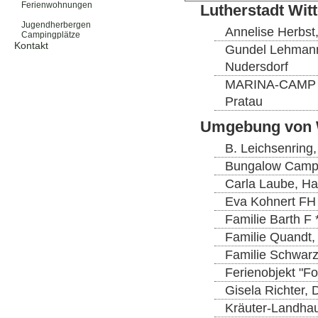
Ferienwohnungen
Lutherstadt Wit
Ferienhäuser
Jugendherbergen
Annelise Herbst
Campingplätze
Kontakt
Gundel Lehmann,
Nudersdorf
MARINA-CAMP EL
Pratau
Umgebung von 
B. Leichsenring
Bungalow Camp 
Carla Laube, Ha
Eva Kohnert FH 
Familie Barth F
Familie Quandt,
Familie Schwarz
Ferienobjekt "F
Gisela Richter,
Kräuter-Landhau