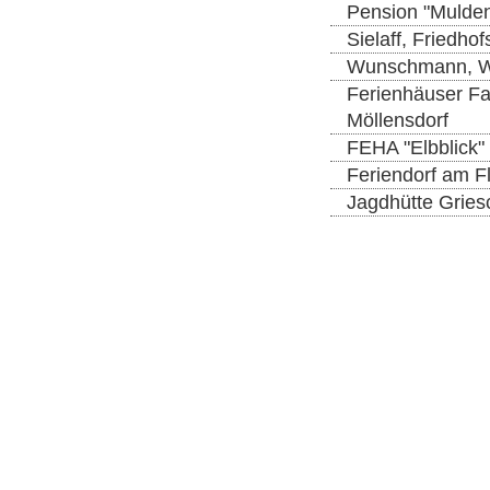
Pension "Mulden
Sielaff, Friedho
Wunschmann, W
Ferienhäuser Fam
Möllensdorf
FEHA "Elbblick"
Feriendorf am F
Jagdhütte Gries