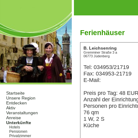
Ferienhäuser
B. Leichsenring
Gremminer Straße 3 a
06773 Jüdenberg
Tel: 034953/21719
Fax: 034953-21719
E-Mail:
Preis pro Tag: 48 EU
Startseite
Unsere Region
Anzahl der Einrichtun
Entdecken
Personen pro Einricht
Aktiv
76 qm
Veranstaltungen
Anreise
1 W, 2 S
Unterkünfte
Küche
Hotels
Pensionen
Privatzimmer