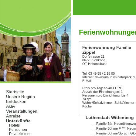
Ferienwohnunge
Ferienwohnung Familie
Zippel
Dorfstrasse 21
06773 Schköna
OT Hohenlubast
Tel: 03 49 55 / 2 18 00
Internet: www.urlaub.im.naturpark.d
E-Mail:
Preis pro Tag: ab 40 EURO
Startseite
Anzahl der Einrichtungen: 1
Personen pro Einrichtung: bis 4
Unsere Region
74 qm
Entdecken
Wohn-/Schlafzimmer, Schlafzimmer
Aktiv
Küche
Veranstaltungen
Anreise
Lutherstadt Wittenberg
Unterkünfte
Familie Bär, Neumühlenweg
Hotels
Familie Böhme F ***, Neum
Pensionen
Familie Böhme/Spruth, Glö
Privatzimmer