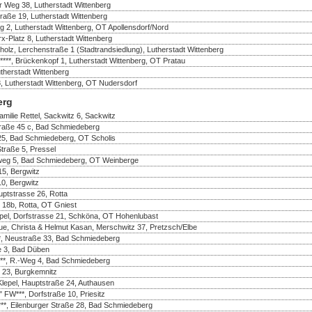
er Weg 38, Lutherstadt Wittenberg
traße 19, Lutherstadt Wittenberg
g 2, Lutherstadt Wittenberg, OT Apollensdorf/Nord
rx-Platz 8, Lutherstadt Wittenberg
olz, Lerchenstraße 1 (Stadtrandsiedlung), Lutherstadt Wittenberg
, Brückenkopf 1, Lutherstadt Wittenberg, OT Pratau
herstadt Wittenberg
8, Lutherstadt Wittenberg, OT Nudersdorf
erg
amilie Rettel, Sackwitz 6, Sackwitz
nstraße 45 c, Bad Schmiedeberg
25, Bad Schmiedeberg, OT Scholis
Straße 5, Pressel
enweg 5, Bad Schmiedeberg, OT Weinberge
5, Bergwitz
10, Bergwitz
uptstrasse 26, Rotta
 18b, Rotta, OT Gniest
pel, Dorfstrasse 21, Schköna, OT Hohenlubast
ue, Christa & Helmut Kasan, Merschwitz 37, Pretzsch/Elbe
*, Neustraße 33, Bad Schmiedeberg
e 3, Bad Düben
*, R.-Weg 4, Bad Schmiedeberg
. 23, Burgkemnitz
lepel, Hauptstraße 24, Authausen
FW***, Dorfstraße 10, Priesitz
***, Eilenburger Straße 28, Bad Schmiedeberg