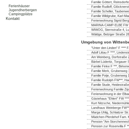
Ferienwohnungen
Familie Göttert, Reinsdorf
Ferienhäuser
Familie Rudloff, Glöckners
Jugendherbergen
Familie Scheller, Taubenwe
Campingplätze
Familie Wildgrube, Karl-Ma
Kontakt
Ferienwohnung Sigrid Bergh
MARINA-CAMP-ELBE FW ****
WIWOG, Sternstraße 4, Lut
Wäldge, Belziger Straße 2
Umgebung von Wittenb
"Unter den Linden" F **** F
Adolf Littau F ****, Linde
Am Weinberg, Dorfstraße 
Bärbel Lüderitz, Torgauer 
Familie Finke F ***, Birk
Familie Merk, Grubenweg 1
Familie Potje, Grubenweg 
Familie Rudolph FW***, Ha
Familie Stude, Heidestraße
Ferienwohnung Familie Zip
Ferienwohnung in der Elba
Gästehaus "Ehlert" FW ***
Kurt Nitzsche, Niedermühl
Landhaus Weinberge FW***
Marga Uhlig, Schlaitzer Str
Mädchen-Pferdehof Fam. K
Pension "Am Storchennest" 
Pension zur Rosenvilla F *