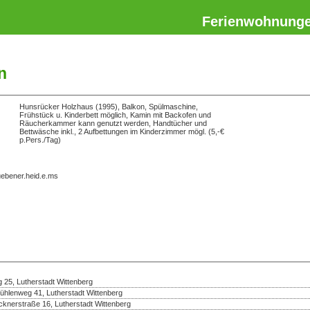
Ferienwohnung
n
Hunsrücker Holzhaus (1995), Balkon, Spülmaschine,
Frühstück u. Kinderbett möglich, Kamin mit Backofen und
Räucherkammer kann genutzt werden, Handtücher und
Bettwäsche inkl., 2 Aufbettungen im Kinderzimmer mögl. (5,-€
p.Pers./Tag)
uebener.heid.e.ms
 25, Lutherstadt Wittenberg
ühlenweg 41, Lutherstadt Wittenberg
cknerstraße 16, Lutherstadt Wittenberg