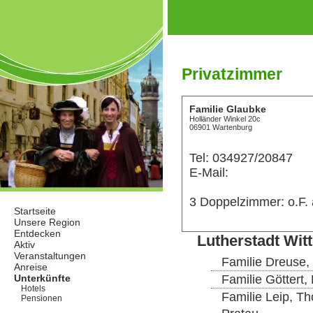
Privatzimmer
Familie Glaubke
Holländer Winkel 20c
06901 Wartenburg
Tel: 034927/20847
E-Mail:
3 Doppelzimmer: o.F
Startseite
Unsere Region
Entdecken
Lutherstadt Wit
Aktiv
Veranstaltungen
Familie Dreuse,
Anreise
Familie Göttert,
Unterkünfte
Hotels
Familie Leip, T
Pensionen
Privatzimmer