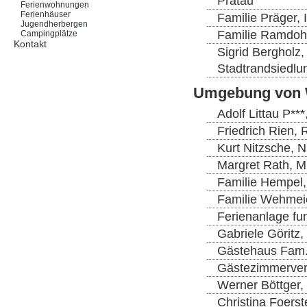
Pratau
Ferienwohnungen
Ferienhäuser
Familie Präger, 
Jugendherbergen
Familie Ramdoh
Campingplätze
Kontakt
Sigrid Bergholz,
Stadtrandsiedlu
Umgebung von 
Adolf Littau P*
Friedrich Rien, 
Kurt Nitzsche, 
Margret Rath, M
Familie Hempel, 
Familie Wehmeie
Ferienanlage fun
Gabriele Göritz,
Gästehaus Fam. 
Gästezimmerverm
Werner Böttger,
Christina Foerst