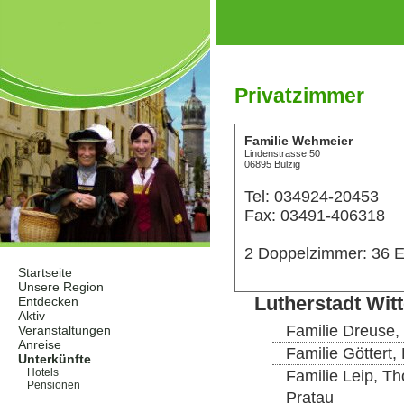
Privatzimmer
Familie Wehmeier
Lindenstrasse 50
06895 Bülzig
Tel: 034924-20453
Fax: 03491-406318
2 Doppelzimmer: 36
Startseite
Unsere Region
Lutherstadt Wit
Entdecken
Aktiv
Familie Dreuse,
Veranstaltungen
Anreise
Familie Göttert,
Unterkünfte
Hotels
Familie Leip, T
Pensionen
Pratau
Privatzimmer