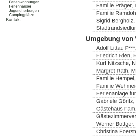
Ferienwohnungen
Familie Präger, 
Ferienhäuser
Jugendherbergen
Familie Ramdoh
Campingplätze
Kontakt
Sigrid Bergholz,
Stadtrandsiedlu
Umgebung von 
Adolf Littau P*
Friedrich Rien, 
Kurt Nitzsche, 
Margret Rath, M
Familie Hempel, 
Familie Wehmeie
Ferienanlage fun
Gabriele Göritz,
Gästehaus Fam. 
Gästezimmerverm
Werner Böttger,
Christina Foerst