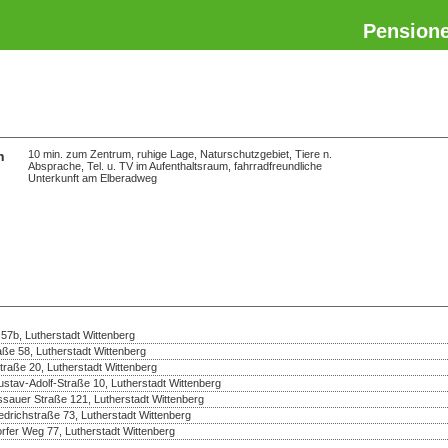
Pension
n
10 min. zum Zentrum, ruhige Lage, Naturschutzgebiet, Tiere n.
Absprache, Tel. u. TV im Aufenthaltsraum, fahrradfreundliche
Unterkunft am Elberadweg
57b, Lutherstadt Wittenberg
raße 58, Lutherstadt Wittenberg
straße 20, Lutherstadt Wittenberg
tav-Adolf-Straße 10, Lutherstadt Wittenberg
auer Straße 121, Lutherstadt Wittenberg
drichstraße 73, Lutherstadt Wittenberg
rfer Weg 77, Lutherstadt Wittenberg