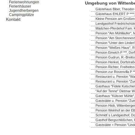
Ferienwohnungen
Umgebung von Wittenb
Ferienhäuser
Gästehaus Biber, Theodor
Jugendherbergen
Gästehaus EHLERT P ****,
Campingplätze
Kleine Pension am Großen 
Kontakt
Landgasthof Friedrichshüt
Mädchen-Pferdehof Fam. K
Pension "Am Mühlläufer", 
Pension "Am Storchennest" 
Pension "Unter den Linden"
Pension "Weißes Haus", R.-
Pension Einwich P ***, Do
Pension Gudrun, R.-Breitsc
Pension Henkel, Dorfstraß
Pension Richter, Freiheitss
Pension zur Rosenvilla P *
Restaurant u. Pension "Wa
Restaurant u. Pension "Zu
Gasthaus "Fidele Kutscher
"Auf der Tenne" Dietmar Wa
Gasthaus "Külsoer Mühle",
Gaststätte u. Pension "Zum
Pension Hiob, Wittenberger 
Pension Weinhof an der Elb
Schmidt´s Landgasthof, Dor
Gasthof Bergschlößchen, 
Gaststätte + Pension "Lind