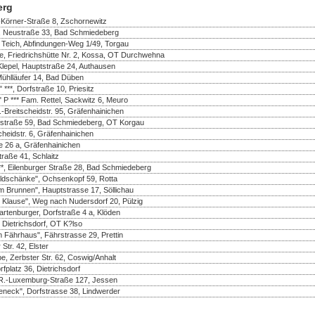
erg
-Körner-Straße 8, Zschornewitz
 Neustraße 33, Bad Schmiedeberg
Teich, Abfindungen-Weg 1/49, Torgau
te, Friedrichshütte Nr. 2, Kossa, OT Durchwehna
lepel, Hauptstraße 24, Authausen
Mühlläufer 14, Bad Düben
***, Dorfstraße 10, Priesitz
 P *** Fam. Rettel, Sackwitz 6, Meuro
Breitscheidstr. 95, Gräfenhainichen
rfstraße 59, Bad Schmiedeberg, OT Korgau
heidstr. 6, Gräfenhainichen
e 26 a, Gräfenhainichen
traße 41, Schlaitz
**, Eilenburger Straße 28, Bad Schmiedeberg
ldschänke", Ochsenkopf 59, Rotta
m Brunnen", Hauptstrasse 17, Söllichau
 Klause", Weg nach Nudersdorf 20, Pülzig
rtenburger, Dorfstraße 4 a, Klöden
 Dietrichsdorf, OT K?lso
 Fährhaus", Fährstrasse 29, Prettin
Str. 42, Elster
e, Zerbster Str. 62, Coswig/Anhalt
fplatz 36, Dietrichsdorf
R.-Luxemburg-Straße 127, Jessen
eneck", Dorfstrasse 38, Lindwerder