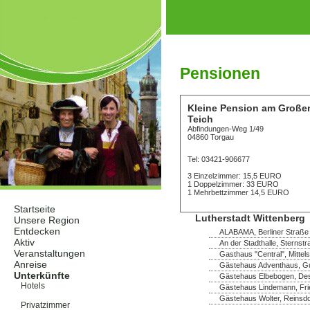
Pensionen
Kleine Pension am Große
Teich
Abfindungen-Weg 1/49
04860 Torgau
Tel: 03421-906677
3 Einzelzimmer: 15,5 EURO
1 Doppelzimmer: 33 EURO
1 Mehrbettzimmer 14,5 EURO
Startseite
Lutherstadt Wittenberg
Unsere Region
Entdecken
ALABAMA, Berliner Straße 
Aktiv
An der Stadthalle, Sternst
Veranstaltungen
Gasthaus "Central", Mittel
Anreise
Gästehaus Adventhaus, Gus
Unterkünfte
Gästehaus Elbebogen, Dess
Hotels
Gästehaus Lindemann, Frie
Pensionen
Gästehaus Wolter, Reinsdo
Privatzimmer