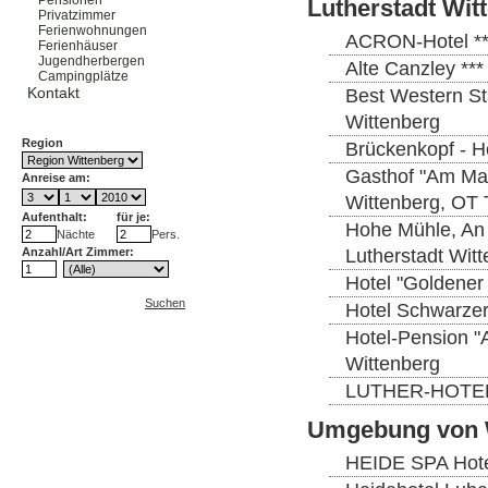
Pensionen
Lutherstadt Wit
Privatzimmer
Ferienwohnungen
ACRON-Hotel ***
Ferienhäuser
Jugendherbergen
Alte Canzley ***
Campingplätze
Kontakt
Best Western Sta
Wittenberg
Region
Brückenkopf - H
Gasthof "Am Mai
Anreise am:
Wittenberg, OT 
Aufenthalt:
für je:
Hohe Mühle, An 
Nächte
Pers.
Lutherstadt Wit
Anzahl/Art Zimmer:
Hotel "Goldener 
Suchen
Hotel Schwarzer 
Hotel-Pension "
Wittenberg
LUTHER-HOTEL Wi
Umgebung von 
HEIDE SPA Hotel