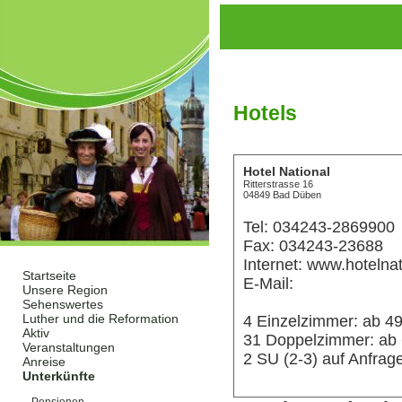
Hotels
Hotel National
Ritterstrasse 16
04849 Bad Düben
Tel: 034243-2869900
Fax: 034243-23688
Internet: www.hotelnat
Startseite
E-Mail:
Unsere Region
Sehenswertes
Luther und die Reformation
4 Einzelzimmer: ab 
Aktiv
31 Doppelzimmer: a
Veranstaltungen
2 SU (2-3) auf Anfra
Anreise
Unterkünfte
Hotels