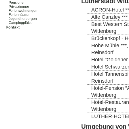
Lutherstadt Wit
Pensionen
Privatzimmer
ACRON-Hotel ***
Ferienwohnungen
Ferienhäuser
Alte Canzley ***
Jugendherbergen
Campingplätze
Best Western Sta
Kontakt
Wittenberg
Brückenkopf - H
Hohe Mühle ***,
Reinsdorf
Hotel "Goldener 
Hotel Schwarzer 
Hotel Tannenspi
Reinsdorf
Hotel-Pension "
Wittenberg
Hotel-Restaurant
Wittenberg
LUTHER-HOTEL Wi
Umgebung von 