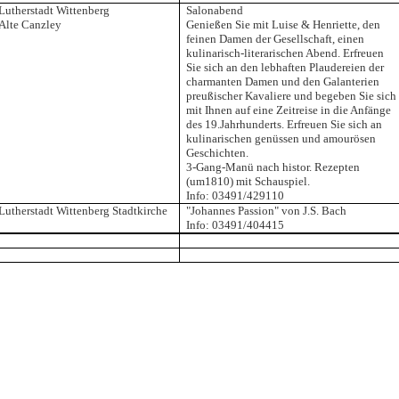
Lutherstadt Wittenberg
Salonabend
Alte Canzley
Genießen Sie mit Luise & Henriette, den
feinen Damen der Gesellschaft, einen
kulinarisch-literarischen Abend. Erfreuen
Sie sich an den lebhaften Plaudereien der
charmanten Damen und den Galanterien
preußischer Kavaliere und begeben Sie sich
mit Ihnen auf eine Zeitreise in die Anfänge
des 19.Jahrhunderts. Erfreuen Sie sich an
kulinarischen genüssen und amourösen
Geschichten.
3-Gang-Manü nach histor. Rezepten
(um1810) mit Schauspiel.
Info: 03491/429110
Lutherstadt Wittenberg Stadtkirche
"Johannes Passion" von J.S. Bach
Info: 03491/404415