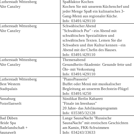
Lutherstadt Wittenberg
Spaßfaktor Kochen
Alte Canzley
Kochen Sie mit unserem Küchenchef und
jeder Menge Spaß ein kulinarisches 3-
Gang-Menü aus regionaler Küche.
Info: 03491/429110
Lutherstadt Wittenberg
Schwäbischer Abend
Alte Canzley
"Schwäbisch Pur" - ein Abend mit
schwäbischen Spezialitäten und
schwäbischen Texten. Lernen Sie die
Schwaben und ihre Kultur kennen - ein
Abend mit der Chefin des Hauses.
Info: 03491/429110
Lutherstadt Wittenberg
Themenabend
Alte Canzley
Gesundheits-Akademie: Gesunde fette und
Öle- mit Verkostung
Info: 03491/429110
Lutherstadt Wittenberg
"PianoPrasserie"
Best Western
Buffet oder Menü mit musikalischer
Stadtpalais
Begleitung an unserem Bechstein-Flügel
Info: 03491/4250
Annaburg
Sündikat Berlin Kabarett
Porzellanwelt
"Finale im Irrenhaus"
20 Jahre- das Jubiläumsprogramm
Info: 035385/32128
Bad Düben
Lange SaunaNacht "Russische
Heide Spa
SaunaNacht" mit erotischen Geschichten
Badelandschaft +
am Kamin, FKK-Schwimmen
Saunawelt
Info: 034243/33633