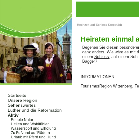
Hochzeit auf Schloss Kropstädt
Heiraten einmal 
Begehen Sie diesen besondere
ganz anders. Wie wäre es mit d
einem
Schloss
, auf einem Schi
Bagger?
INFORMATIONEN
TourismusRegion Wittenberg, Tel
Startseite
Unsere Region
Sehenswertes
Luther und die Reformation
Aktiv
Erlebte Natur
Heilen und Wohlfühlen
Wassersport und Erholung
Zu Fuß und auf Rädern
Urlaub mit Pferd und Hund