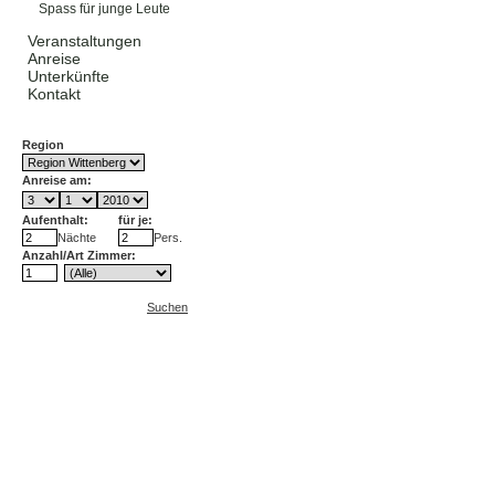
Spass für junge Leute
Heiraten einmal anders
Veranstaltungen
Anreise
Unterkünfte
Kontakt
Region
Anreise am:
Aufenthalt:
für je:
Nächte
Pers.
Anzahl/Art Zimmer:
Suchen