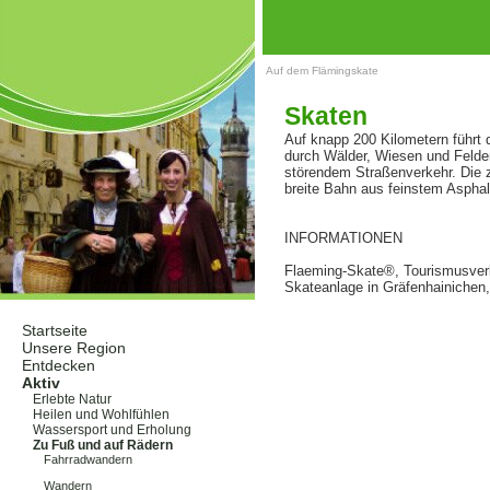
Auf dem Flämingskate
Skaten
Auf knapp 200 Kilometern führt
durch Wälder, Wiesen und Felder
störendem Straßenverkehr. Die z
breite Bahn aus feinstem Asphalt
INFORMATIONEN
Flaeming-Skate®, Tourismusverb
Skateanlage in Gräfenhainichen, 
Startseite
Unsere Region
Entdecken
Aktiv
Erlebte Natur
Heilen und Wohlfühlen
Wassersport und Erholung
Zu Fuß und auf Rädern
Fahrradwandern
Skaten
Wandern