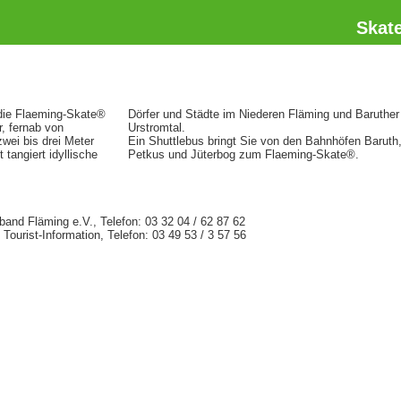
Skat
 die Flaeming-Skate®
Dörfer und Städte im Niederen Fläming und Baruther
, fernab von
Urstromtal.
wei bis drei Meter
Ein Shuttlebus bringt Sie von den Bahnhöfen Baruth
 tangiert idyllische
Petkus und Jüterbog zum Flaeming-Skate®.
and Fläming e.V., Telefon: 03 32 04 / 62 87 62
Tourist-Information, Telefon: 03 49 53 / 3 57 56