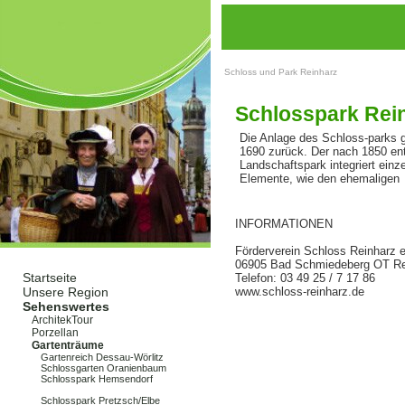
Schloss und Park Reinharz
Schlosspark Rei
Die Anlage des Schloss-parks g
1690 zurück. Der nach 1850 en
Landschaftspark integriert einz
Elemente, wie den ehemaligen
INFORMATIONEN
Förderverein Schloss Reinharz e
06905 Bad Schmiedeberg OT Re
Startseite
Telefon: 03 49 25 / 7 17 86
Unsere Region
www.schloss-reinharz.de
Sehenswertes
ArchitekTour
Porzellan
Gartenträume
Gartenreich Dessau-Wörlitz
Schlossgarten Oranienbaum
Schlosspark Hemsendorf
Schlosspark Reinharz
Schlosspark Pretzsch/Elbe