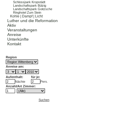
Schlosspark Kropstädt
Landschaftspark Bülzig
Landschaftspark Goitzsche
Ringhotel Zum Stein
Kohle | Dampf | Licht
Luther und die Reformation
Aktiv
Veranstaltungen
Anreise
Unterkünfte
Kontakt
Region
Anreise am:
Aufenthalt:
für je:
Nächte
Pers.
Anzahl/Art Zimmer:
Suchen