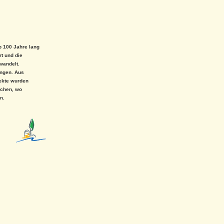
p 100 Jahre lang
t und die
wandelt.
ungen. Aus
jekte wurden
ichen, wo
n.