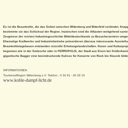
Es ist die Braunkohle, die das Gebiet zwischen Wittenberg und Bitterfeld verbindet. Knap
bestimmte sie das Schicksal der Region. Inzwischen sind die Altlasten weitgehend sanier
Zeugnisse der reichen Industriegeschichte Mitteldeutschlands zu Besucherzentren umge
Ehemalige Kraftwerke und Industriebetriebe präsentieren überaus interessante Ausstell
Braunkohletagebauen entstanden reizvolle Erholungslandschaften. Kunst- und Kulturpro
begonnen wie in der Goitzsche oder in FERROPOLIS, der Stadt aus Eisen bei Gräfenhain
gigantische Bagger eine beeindruckende Kulisse für Konzerte von Rock bis Klassik bilde
INFORMATIONEN
TourismusRegion Wittenberg e.V. Telefon.: 0 34 91 - 40 26 10
www.kohle-dampf-licht.de