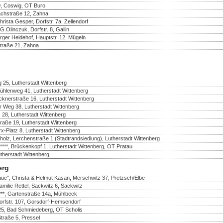
50, Coswig, OT Buro
achstraße 12, Zahna
ista Gesper, Dorfstr. 7a, Zellendorf
Olinczuk, Dorfstr. 8, Gallin
rger Heidehof, Hauptstr. 12, Mügeln
Straße 21, Zahna
 25, Lutherstadt Wittenberg
ühlenweg 41, Lutherstadt Wittenberg
cknerstraße 16, Lutherstadt Wittenberg
er Weg 38, Lutherstadt Wittenberg
. 28, Lutherstadt Wittenberg
traße 19, Lutherstadt Wittenberg
rx-Platz 8, Lutherstadt Wittenberg
olz, Lerchenstraße 1 (Stadtrandsiedlung), Lutherstadt Wittenberg
, Brückenkopf 1, Lutherstadt Wittenberg, OT Pratau
herstadt Wittenberg
erg
aue", Christa & Helmut Kasan, Merschwitz 37, Pretzsch/Elbe
amilie Rettel, Sackwitz 6, Sackwitz
***, Gartenstraße 14a, Mühlbeck
Dorfstr. 107, Gorsdorf-Hemsendorf
25, Bad Schmiedeberg, OT Scholis
Straße 5, Pressel