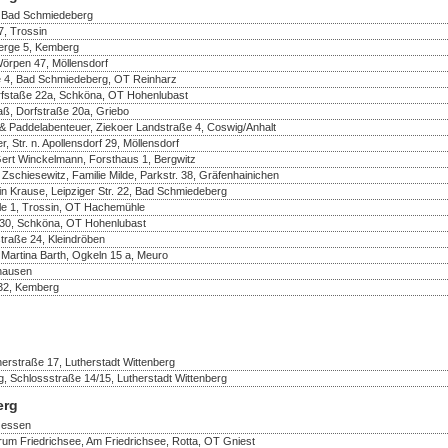
, Bad Schmiedeberg
, Trossin
berge 5, Kemberg
Wörpen 47, Möllensdorf
e 4, Bad Schmiedeberg, OT Reinharz
rfstaße 22a, Schköna, OT Hohenlubast
aß, Dorfstraße 20a, Griebo
& Paddelabenteuer, Ziekoer Landstraße 4, Coswig/Anhalt
 Str. n. Apollensdorf 29, Möllensdorf
Gert Winckelmann, Forsthaus 1, Bergwitz
 Zschiesewitz, Familie Milde, Parkstr. 38, Gräfenhainichen
in Krause, Leipziger Str. 22, Bad Schmiedeberg
e 1, Trossin, OT Hachemühle
e 30, Schköna, OT Hohenlubast
traße 24, Kleindröben
 Martina Barth, Ogkeln 15 a, Meuro
thausen
32, Kemberg
erstraße 17, Lutherstadt Wittenberg
, Schlossstraße 14/15, Lutherstadt Wittenberg
erg
 Jessen
rum Friedrichsee, Am Friedrichsee, Rotta, OT Gniest