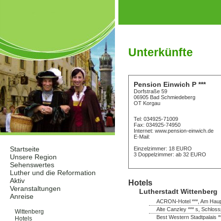
Unterkünfte
Pension Einwich P ***
Dorfstraße 59
06905 Bad Schmiedeberg
OT Korgau
Tel: 034925-71009
Fax: 034925-74950
Internet: www.pension-einwich.de
E-Mail:
Startseite
Einzelzimmer: 18 EURO
3 Doppelzimmer: ab 32 EURO
Unsere Region
Sehenswertes
Luther und die Reformation
Aktiv
Hotels
Veranstaltungen
Lutherstadt Wittenberg
Anreise
ACRON-Hotel ***, Am Haupt
Unterkünfte
Alte Canzley *** s, Schloss
Wittenberg
Best Western Stadtpalais *
Hotels