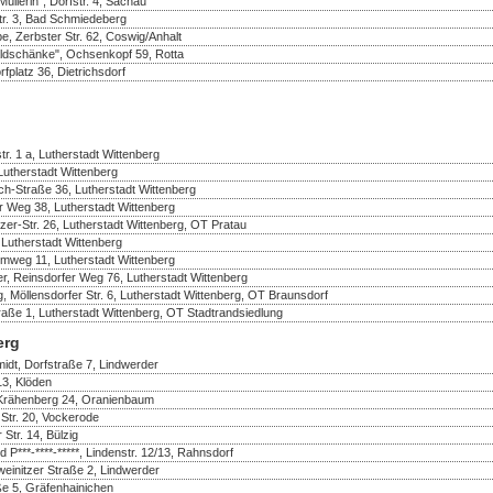
üllerin", Dorfstr. 4, Sachau
r. 3, Bad Schmiedeberg
e, Zerbster Str. 62, Coswig/Anhalt
ldschänke", Ochsenkopf 59, Rotta
fplatz 36, Dietrichsdorf
r. 1 a, Lutherstadt Wittenberg
 Lutherstadt Wittenberg
ch-Straße 36, Lutherstadt Wittenberg
er Weg 38, Lutherstadt Wittenberg
er-Str. 26, Lutherstadt Wittenberg, OT Pratau
 Lutherstadt Wittenberg
mweg 11, Lutherstadt Wittenberg
r, Reinsdorfer Weg 76, Lutherstadt Wittenberg
, Möllensdorfer Str. 6, Lutherstadt Wittenberg, OT Braunsdorf
raße 1, Lutherstadt Wittenberg, OT Stadtrandsiedlung
erg
idt, Dorfstraße 7, Lindwerder
13, Klöden
 Krähenberg 24, Oranienbaum
Str. 20, Vockerode
 Str. 14, Bülzig
d P***-****-*****, Lindenstr. 12/13, Rahnsdorf
einitzer Straße 2, Lindwerder
ße 5, Gräfenhainichen