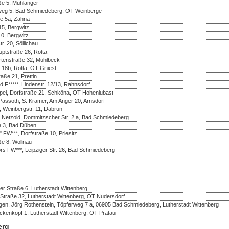
aße 5, Mühlanger
enweg 5, Bad Schmiedeberg, OT Weinberge
ße 5a, Zahna
5, Bergwitz
10, Bergwitz
r. 20, Söllichau
uptstraße 26, Rotta
rtenstraße 32, Mühlbeck
 18b, Rotta, OT Gniest
aße 21, Prettin
d F*****, Lindenstr. 12/13, Rahnsdorf
pel, Dorfstraße 21, Schköna, OT Hohenlubast
assoth, S. Kramer, Am Anger 20, Arnsdorf
 Weinbergstr. 11, Dabrun
e Netzold, Dommitzscher Str. 2 a, Bad Schmiedeberg
e 3, Bad Düben
FW***, Dorfstraße 10, Priesitz
ße 8, Wöllnau
rs FW***, Leipziger Str. 26, Bad Schmiedeberg
r Straße 6, Lutherstadt Wittenberg
Straße 32, Lutherstadt Wittenberg, OT Nudersdorf
en, Jörg Rothenstein, Töpferweg 7 a, 06905 Bad Schmiedeberg, Lutherstadt Wittenberg
nkopf 1, Lutherstadt Wittenberg, OT Pratau
erg