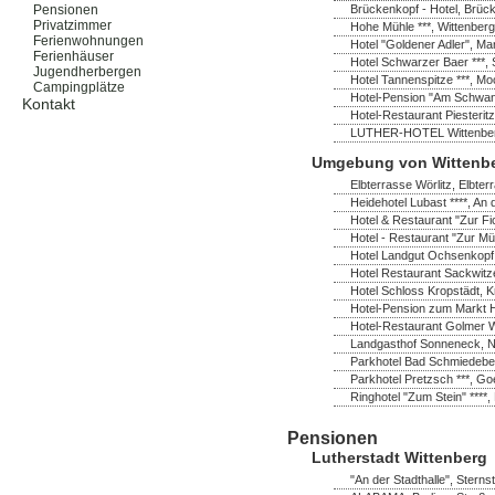
Brückenkopf - Hotel, Brück
Pensionen
Privatzimmer
Hohe Mühle ***, Wittenberg
Ferienwohnungen
Hotel "Goldener Adler", Ma
Ferienhäuser
Hotel Schwarzer Baer ***, 
Jugendherbergen
Hotel Tannenspitze ***, M
Campingplätze
Hotel-Pension "Am Schwanen
Kontakt
Hotel-Restaurant Piesterit
LUTHER-HOTEL Wittenberg *
Umgebung von Wittenb
Elbterrasse Wörlitz, Elbter
Heidehotel Lubast ****, A
Hotel & Restaurant "Zur Fi
Hotel - Restaurant "Zur Mü
Hotel Landgut Ochsenkopf
Hotel Restaurant Sackwitz
Hotel Schloss Kropstädt, K
Hotel-Pension zum Markt H
Hotel-Restaurant Golmer W
Landgasthof Sonneneck, No
Parkhotel Bad Schmiedeber
Parkhotel Pretzsch ***, Go
Ringhotel "Zum Stein" ****,
Pensionen
Lutherstadt Wittenberg
"An der Stadthalle", Sterns