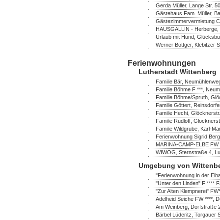
Gerda Müller, Lange Str. 
Gästehaus Fam. Müller, B
Gästezimmervermietung Chr
HAUSGALLIN - Herberge, G.
Urlaub mit Hund, Glücksbu
Werner Böttger, Klebitzer 
Ferienwohnungen
Lutherstadt Wittenberg
Familie Bär, Neumühlenweg
Familie Böhme F ***, Neum
Familie Böhme/Spruth, Glö
Familie Göttert, Reinsdorf
Familie Hecht, Glöcknerstr
Familie Rudloff, Glöckners
Familie Wildgrube, Karl-Ma
Ferienwohnung Sigrid Bergh
MARINA-CAMP-ELBE FW ****
WIWOG, Sternstraße 4, Lut
Umgebung von Wittenb
"Ferienwohnung in der Elb
"Unter den Linden" F **** F
"Zur Alten Klempnerei" FW
Adelheid Seiche FW ****, 
Am Weinberg, Dorfstraße 
Bärbel Lüderitz, Torgauer 