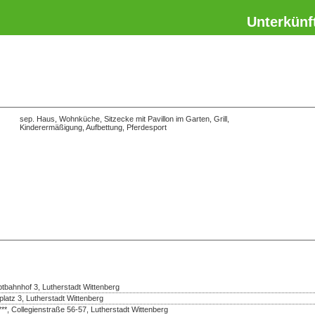
Unterkünf
sep. Haus, Wohnküche, Sitzecke mit Pavillon im Garten, Grill,
Kinderermäßigung, Aufbettung, Pferdesport
bahnhof 3, Lutherstadt Wittenberg
platz 3, Lutherstadt Wittenberg
***, Collegienstraße 56-57, Lutherstadt Wittenberg