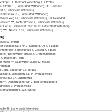
enkopf 1, Lutherstadt Wittenberg, OT Pratau
er Straße 10, Lutherstadt Wittenberg, OT Reinsdorf
rkt 7, Lutherstadt Wittenberg
Schlossstraße 2, Lutherstadt Wittenberg
ochauer Weg 41, Lutherstadt Wittenberg, OT Reinsdorf
teich" ***, Töpferstrasse 1, Lutherstadt Wittenberg
zer Hof, K.-Liebknecht-Platz 18-19, Lutherstadt Wittenberg
**s, Neustr. 7-10, Lutherstadt Wittenberg
erg
rasse 01, Wörlitz
n der Bundesstraße Nr. 1, Kemberg, OT OT Lubast
chtenbreite", Fichtenbreite 5, Coswig, OT Buro
llerin", Dornewitzer Straße 2, Gräfenhainichen
, Ochsenkopf, Rotta
er Mühle ***, Sackwitzer Mühle 52, Meuro
ropstädt
 Garni, Bäckerstr. 12, Torgau
einberg, Merschwitz Nr. 44, Pretzsch/Elbe
rdstraße 17, Listerfehrda
g ***, Dommitzscher Str. 3, Bad Schmiedeberg
etheallee 3, Pretzsch/Elbe
 Erdmannsdorfstr. 228, Wörlitz
traße 58, Lutherstadt Wittenberg