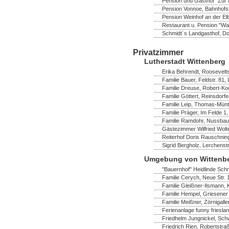
Pension und Gasthof "Zur M
Pension Vonnoe, Bahnhofst
Pension Weinhof an der Elb
Restaurant u. Pension "Wa
Schmidt´s Landgasthof, Dor
Privatzimmer
Lutherstadt Wittenberg
Erika Behrendt, Rooseveltst
Familie Bauer, Feldstr. 81,
Familie Dreuse, Robert-Ko
Familie Göttert, Reinsdorf
Familie Leip, Thomas-Müntz
Familie Präger, Im Felde 1,
Familie Ramdohr, Nussbau
Gästezimmer Wilfried Wolte
Reiterhof Doris Rauschning
Sigrid Bergholz, Lerchenst
Umgebung von Wittenb
"Bauernhof" Heidlinde Schm
Familie Cerych, Neue Str. 
Familie Gleißner-Ilsmann,
Familie Hempel, Griesener 
Familie Meißner, Zörnigaller
Ferienanlage funny frieslan
Friedhelm Jungnickel, Schw
Friedrich Rien, Robertstra