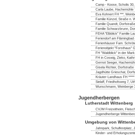
Camp - Koose, Scholis 30
Carla Laube, Hachemühle 7
Eva Kohnert FH ***, Wein
Familie Künzel, Straße n. 
Familie Quandt, Dorfstraß
Familie Schwarzbrunn, Do
FEHA "Elbblick" Familie La
Feriendorf am Flämingbad 
Ferienhäuser Fam. Schröter,
Ferienobjekt "Forsthaus" 
FH "Waldblick" in der Mark
FH in Coswig, Zieko, Kathr
Gernot Seeger, Hachemühl
Gisela Richter, Dorfstraß
Jagdhütte Grieschat, Dorfs
Kräuter-Landhaus FH *****
Sielaff, Friedhofsweg 7, U
Wunschmann, Weinberge 
Jugendherbergen
Lutherstadt Wittenberg
CVJM Freizeitheim, Fleisch
Jugendherberge Wittenberg
Umgebung von Wittenb
Jahnpark, Schulfestplatz,
Kinder- und Erholungszent