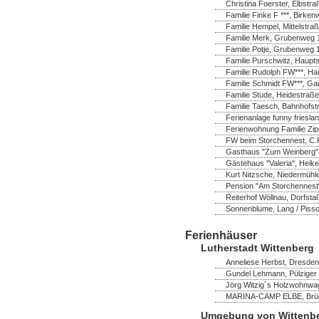
Christina Foerster, Elbstr
Familie Finke F ***, Birk
Familie Hempel, Mittelstra
Familie Merk, Grubenweg 1
Familie Potje, Grubenweg 
Familie Purschwitz, Hauptst
Familie Rudolph FW***, Ha
Familie Schmidt FW***, Ga
Familie Stude, Heidestraße
Familie Taesch, Bahnhofstr
Ferienanlage funny frieslan
Ferienwohnung Familie Zip
FW beim Storchennest, C.P
Gasthaus "Zum Weinberg",
Gästehaus "Valeria", Heik
Kurt Nitzsche, Niedermühl
Pension "Am Storchennest" 
Reiterhof Wöllnau, Dorfsta
Sonnenblume, Lang / Pisso
Ferienhäuser
Lutherstadt Wittenberg
Anneliese Herbst, Dresdene
Gundel Lehmann, Pülziger 
Jörg Witzig´s Holzwohnwag
MARINA-CAMP ELBE, Brücke
Umgebung von Wittenb