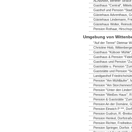
ALABAMA, Berliner Straße 
Gasthaus "Central", Mittel
Gasthof und Pension "Stadt
Gästehaus Adventhaus, Gus
Gästehaus Lindemann, Frie
Gästehaus Wolter, Reinsdo
Pension Rothaar, Hirschsp
Umgebung von Wittenb
"Auf der Tenne" Dietmar Wa
Christine Hiob, Wittenberger
Gasthaus "Külsoer Mühle",
Gasthaus & Pension "Fidel
Gasthaus und Pension "Zu
Gaststätte u. Pension "Zum
Gaststätte und Pension "S
Landgasthof Friedrichshüt
Pension "Am Mühlläufer", 
Pension "Am Storchennest" 
Pension "Unter den Linden"
Pension "Weißes Haus", R.-
Pension & Gaststätte "Zum
Pension An der Domäne, Ga
Pension Einwich P ***, Do
Pension Gudrun, R.-Breitsc
Pension Henkel, Dorfstraß
Pension Richter, Freiheitss
Pension Springer, Dorfstr.