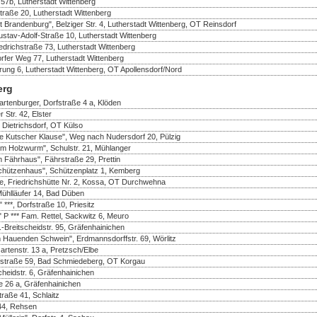
57b, Lutherstadt Wittenberg
straße 20, Lutherstadt Wittenberg
 Brandenburg", Belziger Str. 4, Lutherstadt Wittenberg, OT Reinsdorf
tav-Adolf-Straße 10, Lutherstadt Wittenberg
drichstraße 73, Lutherstadt Wittenberg
rfer Weg 77, Lutherstadt Wittenberg
rung 6, Lutherstadt Wittenberg, OT Apollensdorf/Nord
erg
rtenburger, Dorfstraße 4 a, Klöden
 Str. 42, Elster
 Dietrichsdorf, OT Külso
e Kutscher Klause", Weg nach Nudersdorf 20, Pülzig
m Holzwurm", Schulstr. 21, Mühlanger
 Fährhaus", Fährstraße 29, Prettin
chützenhaus", Schützenplatz 1, Kemberg
te, Friedrichshütte Nr. 2, Kossa, OT Durchwehna
Mühlläufer 14, Bad Düben
***, Dorfstraße 10, Priesitz
 P *** Fam. Rettel, Sackwitz 6, Meuro
Breitscheidstr. 95, Gräfenhainichen
 Hauenden Schwein", Erdmannsdorffstr. 69, Wörlitz
rtenstr. 13 a, Pretzsch/Elbe
rfstraße 59, Bad Schmiedeberg, OT Korgau
heidstr. 6, Gräfenhainichen
e 26 a, Gräfenhainichen
traße 41, Schlaitz
 44, Rehsen