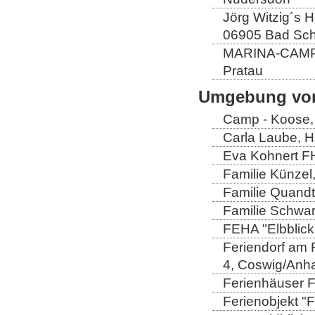
Jörg Witzig´s 
06905 Bad Sch
MARINA-CAMP E
Pratau
Umgebung von
Camp - Koose,
Carla Laube, H
Eva Kohnert FH
Familie Künzel
Familie Quandt
Familie Schwa
FEHA "Elbblick
Feriendorf am 
4, Coswig/Anha
Ferienhäuser Fa
Ferienobjekt "