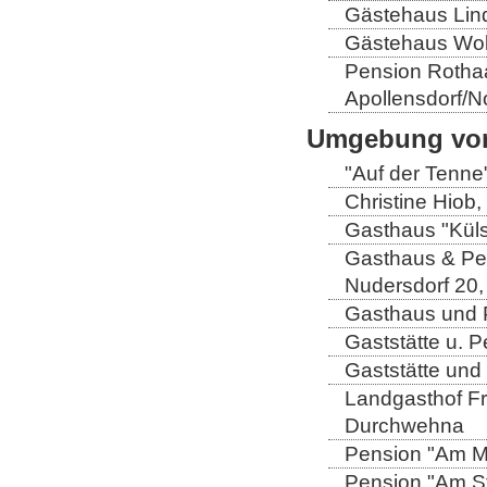
Gästehaus Lind
Gästehaus Wolt
Pension Rothaa
Apollensdorf/N
Umgebung von
"Auf der Tenne
Christine Hiob, 
Gasthaus "Küls
Gasthaus & Pen
Nudersdorf 20,
Gasthaus und P
Gaststätte u. 
Gaststätte und
Landgasthof Fri
Durchwehna
Pension "Am Mü
Pension "Am Sto