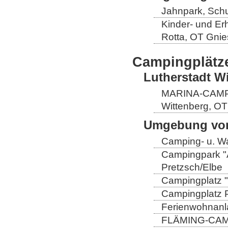
Jahnpark, Schu
Kinder- und Er
Rotta, OT Gnie
Campingplätz
Lutherstadt W
MARINA-CAMP E
Wittenberg, OT
Umgebung von
Camping- u. Wa
Campingpark "A
Pretzsch/Elbe
Campingplatz "
Campingplatz Pr
Ferienwohnanla
FLÄMING-CAMP