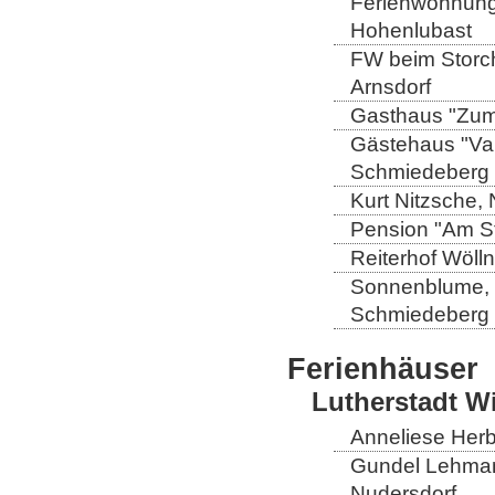
Ferienwohnung 
Hohenlubast
FW beim Storch
Arnsdorf
Gasthaus "Zum 
Gästehaus "Val
Schmiedeberg
Kurt Nitzsche,
Pension "Am St
Reiterhof Wöll
Sonnenblume, L
Schmiedeberg
Ferienhäuser
Lutherstadt W
Anneliese Herb
Gundel Lehmann
Nudersdorf