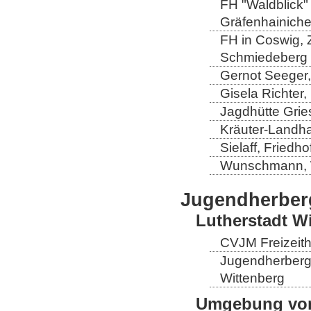
FH "Waldblick" 
Gräfenhainich
FH in Coswig, Z
Schmiedeberg
Gernot Seeger
Gisela Richter
Jagdhütte Grie
Kräuter-Landha
Sielaff, Fried
Wunschmann, 
Jugendherber
Lutherstadt W
CVJM Freizeith
Jugendherberge
Wittenberg
Umgebung von