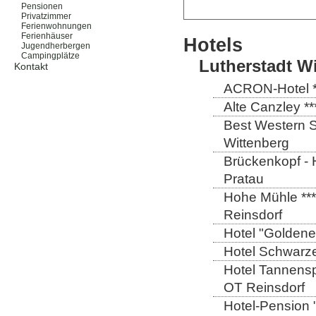
Pensionen
Privatzimmer
Ferienwohnungen
Ferienhäuser
Hotels
Jugendherbergen
Campingplätze
Lutherstadt W
Kontakt
ACRON-Hotel **
Alte Canzley **
Best Western St
Wittenberg
Brückenkopf - 
Pratau
Hohe Mühle ***
Reinsdorf
Hotel "Goldener
Hotel Schwarze
Hotel Tannensp
OT Reinsdorf
Hotel-Pension 