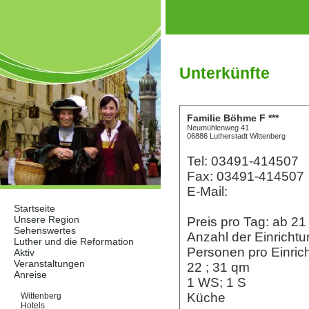
Unterkünfte
Familie Böhme F ***
Neumühlenweg 41
06886 Lutherstadt Wittenberg
Tel: 03491-414507
Fax: 03491-414507
E-Mail:
Startseite
Unsere Region
Preis pro Tag: ab 
Sehenswertes
Anzahl der Einrichtu
Luther und die Reformation
Personen pro Einric
Aktiv
Veranstaltungen
22 ; 31 qm
Anreise
1 WS; 1 S
Unterkünfte
Küche
Wittenberg
Hotels