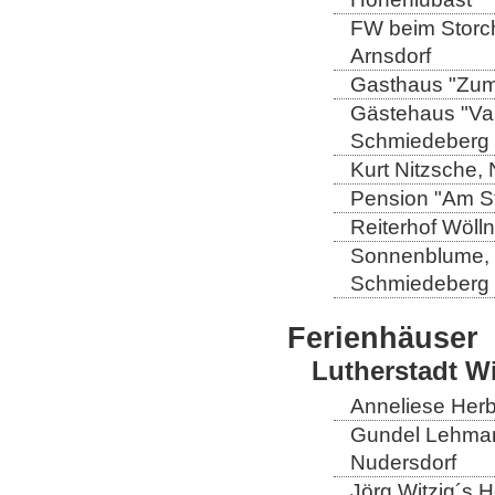
FW beim Storch
Arnsdorf
Gasthaus "Zum 
Gästehaus "Val
Schmiedeberg
Kurt Nitzsche,
Pension "Am St
Reiterhof Wöll
Sonnenblume, L
Schmiedeberg
Ferienhäuser
Lutherstadt W
Anneliese Herb
Gundel Lehmann
Nudersdorf
Jörg Witzig´s 