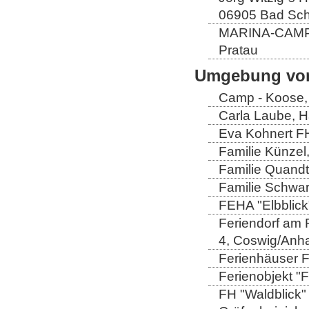
06905 Bad Sch
MARINA-CAMP E
Pratau
Umgebung von
Camp - Koose,
Carla Laube, H
Eva Kohnert FH
Familie Künzel
Familie Quandt
Familie Schwa
FEHA "Elbblick
Feriendorf am 
4, Coswig/Anha
Ferienhäuser Fa
Ferienobjekt "
FH "Waldblick" 