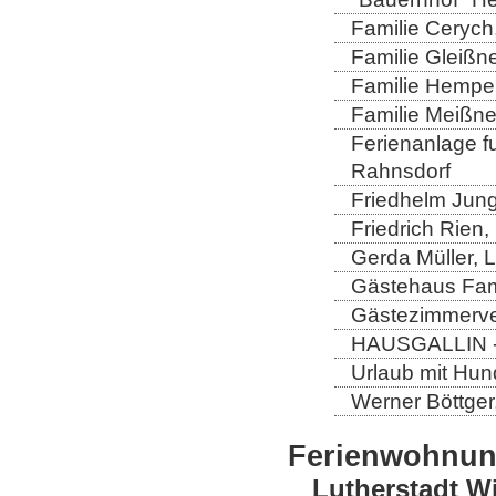
Familie Cerych
Familie Gleißn
Familie Hempel
Familie Meißner
Ferienanlage fun
Rahnsdorf
Friedhelm Jung
Friedrich Rien
Gerda Müller, 
Gästehaus Fam
Gästezimmerver
HAUSGALLIN - H
Urlaub mit Hun
Werner Böttger
Ferienwohnu
Lutherstadt W