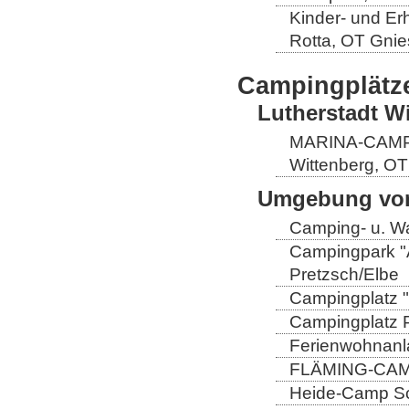
Kinder- und Er
Rotta, OT Gnie
Campingplätz
Lutherstadt W
MARINA-CAMP E
Wittenberg, OT
Umgebung von
Camping- u. Wa
Campingpark "A
Pretzsch/Elbe
Campingplatz "
Campingplatz Pr
Ferienwohnanla
FLÄMING-CAMP
Heide-Camp Sch