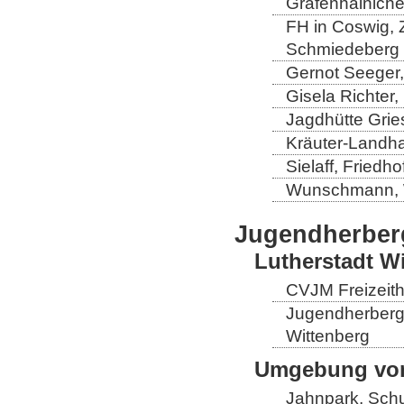
Gräfenhainich
FH in Coswig, Z
Schmiedeberg
Gernot Seeger
Gisela Richter
Jagdhütte Grie
Kräuter-Landha
Sielaff, Fried
Wunschmann, 
Jugendherber
Lutherstadt W
CVJM Freizeith
Jugendherberge
Wittenberg
Umgebung von
Jahnpark, Schu