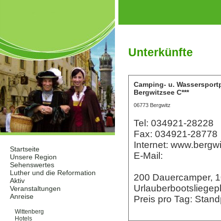
Unterkünfte
Camping- u. Wassersport
Bergwitzsee C***
06773 Bergwitz
Tel: 034921-28228
Fax: 034921-28778
Internet: www.bergw
Startseite
E-Mail:
Unsere Region
Sehenswertes
Luther und die Reformation
200 Dauercamper, 10
Aktiv
Urlauberbootsliegep
Veranstaltungen
Anreise
Preis pro Tag: Stan
Unterkünfte
Wittenberg
Hotels