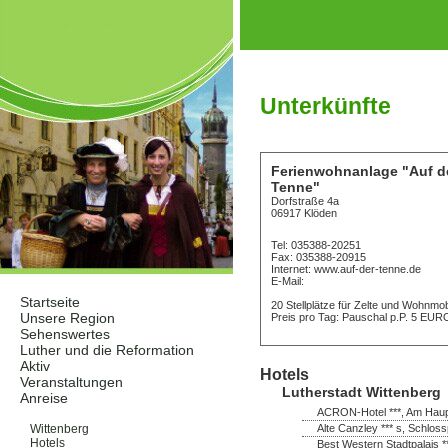
Unterkünfte
Ferienwohnanlage "Auf d
Tenne"
Dorfstraße 4a
06917 Klöden
Tel: 035388-20251
Fax: 035388-20915
Internet: www.auf-der-tenne.de
E-Mail:
Startseite
20 Stellplätze für Zelte und Wohnmob
Unsere Region
Preis pro Tag: Pauschal p.P. 5 EUR
Sehenswertes
Luther und die Reformation
Aktiv
Hotels
Veranstaltungen
Lutherstadt Wittenberg
Anreise
ACRON-Hotel ***, Am Haupt
Unterkünfte
Alte Canzley *** s, Schloss
Wittenberg
Hotels
Best Western Stadtpalais *