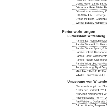
Gerda Müller, Lange Str. 
Gästehaus Fam. Müller, B
Gästezimmervermietung Chr
HAUSGALLIN - Herberge, G.
Urlaub mit Hund, Glücksbu
Werner Böttger, Klebitzer 
Ferienwohnungen
Lutherstadt Wittenberg
Familie Bär, Neumühlenweg
Familie Böhme F ***, Neum
Familie Böhme/Spruth, Glö
Familie Göttert, Reinsdorf
Familie Hecht, Glöcknerstr
Familie Rudloff, Glöckners
Familie Wildgrube, Karl-Ma
Ferienwohnung Sigrid Bergh
MARINA-CAMP-ELBE FW ****
WIWOG, Sternstraße 4, Lut
Umgebung von Wittenb
"Ferienwohnung in der Elb
"Unter den Linden" F **** F
"Zur Alten Klempnerei" FW
Adelheid Seiche FW ****, 
Am Weinberg, Dorfstraße 
Bärbel Lüderitz, Torgauer 