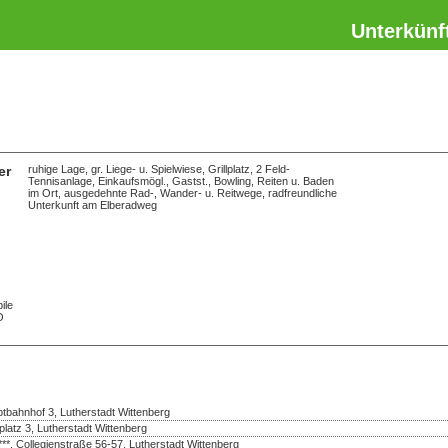
Unterkünf
er
ruhige Lage, gr. Liege- u. Spielwiese, Grillplatz, 2 Feld-
Tennisanlage, Einkaufsmögl., Gastst., Bowling, Reiten u. Baden
im Ort, ausgedehnte Rad-, Wander- u. Reitwege, radfreundliche
Unterkunft am Elberadweg
ile
O
bahnhof 3, Lutherstadt Wittenberg
platz 3, Lutherstadt Wittenberg
***, Collegienstraße 56-57, Lutherstadt Wittenberg