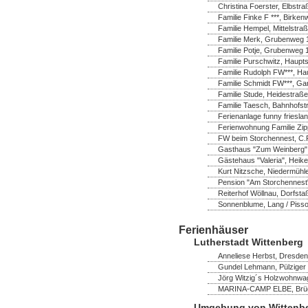
Christina Foerster, Elbstr
Familie Finke F ***, Birk
Familie Hempel, Mittelstra
Familie Merk, Grubenweg 1
Familie Potje, Grubenweg 
Familie Purschwitz, Hauptst
Familie Rudolph FW***, Ha
Familie Schmidt FW***, Ga
Familie Stude, Heidestraße
Familie Taesch, Bahnhofstr
Ferienanlage funny frieslan
Ferienwohnung Familie Zip
FW beim Storchennest, C.P
Gasthaus "Zum Weinberg",
Gästehaus "Valeria", Heik
Kurt Nitzsche, Niedermühl
Pension "Am Storchennest" 
Reiterhof Wöllnau, Dorfsta
Sonnenblume, Lang / Pisso
Ferienhäuser
Lutherstadt Wittenberg
Anneliese Herbst, Dresdene
Gundel Lehmann, Pülziger 
Jörg Witzig´s Holzwohnwag
MARINA-CAMP ELBE, Brücke
Umgebung von Wittenb