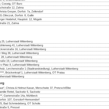
50, Coswig, OT Buro
achstraße 12, Zahna
ista Gesper, Dorfstr. 7a, Zellendorf
Olinczuk, Dorfstr. 8, Gallin
rger Heidehof, Hauptstr. 12, Mügeln
Straße 21, Zahna
 25, Lutherstadt Wittenberg
ühlenweg 41, Lutherstadt Wittenberg
cknerstraße 16, Lutherstadt Wittenberg
er Weg 38, Lutherstadt Wittenberg
. 28, Lutherstadt Wittenberg
traße 19, Lutherstadt Wittenberg
rx-Platz 8, Lutherstadt Wittenberg
olz, Lerchenstraße 1 (Stadtrandsiedlung), Lutherstadt Wittenberg
, Brückenkopf 1, Lutherstadt Wittenberg, OT Pratau
herstadt Wittenberg
erg
aue", Christa & Helmut Kasan, Merschwitz 37, Pretzsch/Elbe
amilie Rettel, Sackwitz 6, Sackwitz
***, Gartenstraße 14a, Mühlbeck
Dorfstr. 107, Gorsdorf-Hemsendorf
25, Bad Schmiedeberg, OT Scholis
Straße 5, Pressel