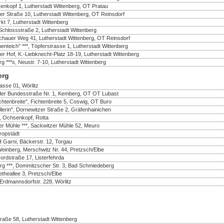
enkopf 1, Lutherstadt Wittenberg, OT Pratau
er Straße 10, Lutherstadt Wittenberg, OT Reinsdorf
rkt 7, Lutherstadt Wittenberg
Schlossstraße 2, Lutherstadt Wittenberg
ochauer Weg 41, Lutherstadt Wittenberg, OT Reinsdorf
teich" ***, Töpferstrasse 1, Lutherstadt Wittenberg
zer Hof, K.-Liebknecht-Platz 18-19, Lutherstadt Wittenberg
**s, Neustr. 7-10, Lutherstadt Wittenberg
erg
rasse 01, Wörlitz
n der Bundesstraße Nr. 1, Kemberg, OT OT Lubast
chtenbreite", Fichtenbreite 5, Coswig, OT Buro
llerin", Dornewitzer Straße 2, Gräfenhainichen
, Ochsenkopf, Rotta
er Mühle ***, Sackwitzer Mühle 52, Meuro
ropstädt
 Garni, Bäckerstr. 12, Torgau
einberg, Merschwitz Nr. 44, Pretzsch/Elbe
rdstraße 17, Listerfehrda
g ***, Dommitzscher Str. 3, Bad Schmiedeberg
etheallee 3, Pretzsch/Elbe
 Erdmannsdorfstr. 228, Wörlitz
traße 58, Lutherstadt Wittenberg