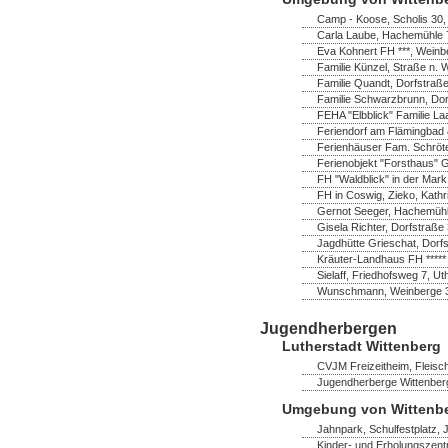
Camp - Koose, Scholis 30
Carla Laube, Hachemühle 7
Eva Kohnert FH ***, Wein
Familie Künzel, Straße n. 
Familie Quandt, Dorfstraß
Familie Schwarzbrunn, Do
FEHA "Elbblick" Familie La
Feriendorf am Flämingbad 
Ferienhäuser Fam. Schröter,
Ferienobjekt "Forsthaus" 
FH "Waldblick" in der Mark
FH in Coswig, Zieko, Kathr
Gernot Seeger, Hachemühl
Gisela Richter, Dorfstraß
Jagdhütte Grieschat, Dorfs
Kräuter-Landhaus FH *****
Sielaff, Friedhofsweg 7, U
Wunschmann, Weinberge 
Jugendherbergen
Lutherstadt Wittenberg
CVJM Freizeitheim, Fleisch
Jugendherberge Wittenberg
Umgebung von Wittenb
Jahnpark, Schulfestplatz,
Kinder- und Erholungszent