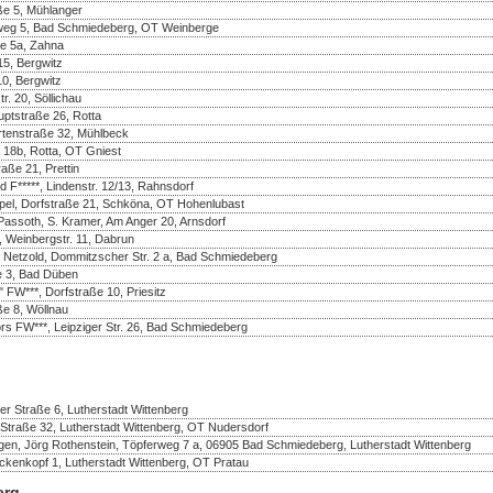
aße 5, Mühlanger
enweg 5, Bad Schmiedeberg, OT Weinberge
ße 5a, Zahna
5, Bergwitz
10, Bergwitz
r. 20, Söllichau
uptstraße 26, Rotta
rtenstraße 32, Mühlbeck
 18b, Rotta, OT Gniest
aße 21, Prettin
d F*****, Lindenstr. 12/13, Rahnsdorf
pel, Dorfstraße 21, Schköna, OT Hohenlubast
assoth, S. Kramer, Am Anger 20, Arnsdorf
 Weinbergstr. 11, Dabrun
e Netzold, Dommitzscher Str. 2 a, Bad Schmiedeberg
e 3, Bad Düben
FW***, Dorfstraße 10, Priesitz
ße 8, Wöllnau
rs FW***, Leipziger Str. 26, Bad Schmiedeberg
r Straße 6, Lutherstadt Wittenberg
Straße 32, Lutherstadt Wittenberg, OT Nudersdorf
en, Jörg Rothenstein, Töpferweg 7 a, 06905 Bad Schmiedeberg, Lutherstadt Wittenberg
nkopf 1, Lutherstadt Wittenberg, OT Pratau
erg