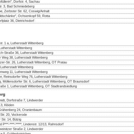
üllerin", Dorfstr. 4, Sachau
r. 3, Bad Schmiedeberg
e, Zerbster Str. 62, Coswig/Anhalt
ldschänke", Ochsenkopf 59, Rotta
fplatz 36, Dietrichsdorf
r. 1 a, Lutherstadt Wittenberg
 Lutherstadt Wittenberg
ch-Straße 36, Lutherstadt Wittenberg
er Weg 38, Lutherstadt Wittenberg
er-Str. 26, Lutherstadt Wittenberg, OT Pratau
 Lutherstadt Wittenberg
mweg 11, Lutherstadt Wittenberg
r, Reinsdorfer Weg 76, Lutherstadt Wittenberg
, Möllensdorfer Str. 6, Lutherstadt Wittenberg, OT Braunsdorf
raße 1, Lutherstadt Wittenberg, OT Stadtrandsiedlung
erg
idt, Dorfstraße 7, Lindwerder
13, Klöden
 Krähenberg 24, Oranienbaum
Str. 20, Vockerode
 Str. 14, Bülzig
d P***-****-*****, Lindenstr. 12/13, Rahnsdorf
einitzer Straße 2, Lindwerder
ße 5, Gräfenhainichen