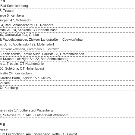
, Bad Schmiedeberg
, Trossin
berge 5, Kemberg
Wörpen 47, Möllensdorf
e 4, Bad Schmiedeberg, OT Reinharz
rfstaße 22a, Schköna, OT Hohenlubast
aß, Dorfstraße 20a, Griebo
& Paddelabenteuer, Ziekoer Landstraße 4, Coswig/Anhalt
 Str. n. Apollensdorf 29, Möllensdorf
Gert Winckelmann, Forsthaus 1, Bergwitz
 Zschiesewitz, Familie Milde, Parkstr. 38, Gräfenhainichen
in Krause, Leipziger Str. 22, Bad Schmiedeberg
e 1, Trossin, OT Hachemühle
e 30, Schköna, OT Hohenlubast
traße 24, Kleindröben
 Martina Barth, Ogkeln 15 a, Meuro
thausen
32, Kemberg
erstraße 17, Lutherstadt Wittenberg
, Schlossstraße 14/15, Lutherstadt Wittenberg
erg
 Jessen
rum Friedrichsee, Am Friedrichsee, Rotta, OT Gniest