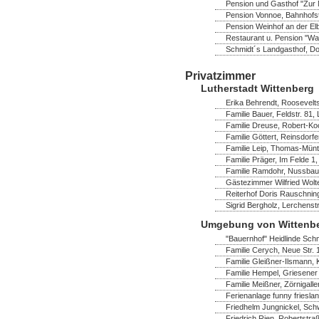
Pension und Gasthof "Zur M
Pension Vonnoe, Bahnhofst
Pension Weinhof an der Elb
Restaurant u. Pension "Wa
Schmidt´s Landgasthof, Dor
Privatzimmer
Lutherstadt Wittenberg
Erika Behrendt, Rooseveltst
Familie Bauer, Feldstr. 81,
Familie Dreuse, Robert-Ko
Familie Göttert, Reinsdorf
Familie Leip, Thomas-Müntz
Familie Präger, Im Felde 1,
Familie Ramdohr, Nussbau
Gästezimmer Wilfried Wolte
Reiterhof Doris Rauschning
Sigrid Bergholz, Lerchenst
Umgebung von Wittenb
"Bauernhof" Heidlinde Schm
Familie Cerych, Neue Str. 
Familie Gleißner-Ilsmann,
Familie Hempel, Griesener 
Familie Meißner, Zörnigaller
Ferienanlage funny frieslan
Friedhelm Jungnickel, Schw
Friedrich Rien, Robertstra