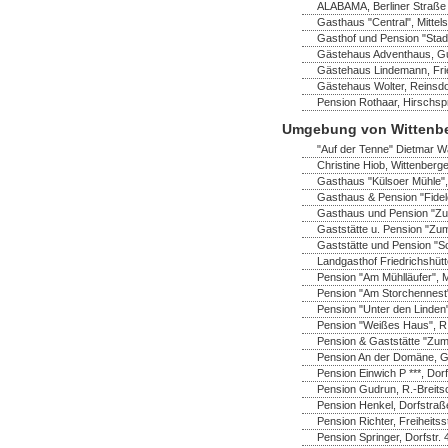
ALABAMA, Berliner Straße 
Gasthaus "Central", Mittel
Gasthof und Pension "Stadt
Gästehaus Adventhaus, Gus
Gästehaus Lindemann, Frie
Gästehaus Wolter, Reinsdo
Pension Rothaar, Hirschsp
Umgebung von Wittenb
"Auf der Tenne" Dietmar Wa
Christine Hiob, Wittenberger
Gasthaus "Külsoer Mühle",
Gasthaus & Pension "Fidel
Gasthaus und Pension "Zu
Gaststätte u. Pension "Zum
Gaststätte und Pension "S
Landgasthof Friedrichshüt
Pension "Am Mühlläufer", 
Pension "Am Storchennest" 
Pension "Unter den Linden"
Pension "Weißes Haus", R.-
Pension & Gaststätte "Zum
Pension An der Domäne, Ga
Pension Einwich P ***, Do
Pension Gudrun, R.-Breitsc
Pension Henkel, Dorfstraß
Pension Richter, Freiheitss
Pension Springer, Dorfstr.