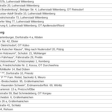
57b, Lutherstadt Wittenberg
straße 20, Lutherstadt Wittenberg
 Brandenburg", Belziger Str. 4, Lutherstadt Wittenberg, OT Reinsdorf
tav-Adolf-Straße 10, Lutherstadt Wittenberg
drichstraße 73, Lutherstadt Wittenberg
rfer Weg 77, Lutherstadt Wittenberg
rung 6, Lutherstadt Wittenberg, OT Apollensdorf/Nord
erg
rtenburger, Dorfstraße 4 a, Klöden
 Str. 42, Elster
 Dietrichsdorf, OT Külso
e Kutscher Klause", Weg nach Nudersdorf 20, Pülzig
m Holzwurm", Schulstr. 21, Mühlanger
 Fährhaus", Fährstraße 29, Prettin
chützenhaus", Schützenplatz 1, Kemberg
te, Friedrichshütte Nr. 2, Kossa, OT Durchwehna
Mühlläufer 14, Bad Düben
***, Dorfstraße 10, Priesitz
 P *** Fam. Rettel, Sackwitz 6, Meuro
Breitscheidstr. 95, Gräfenhainichen
 Hauenden Schwein", Erdmannsdorffstr. 69, Wörlitz
rtenstr. 13 a, Pretzsch/Elbe
rfstraße 59, Bad Schmiedeberg, OT Korgau
heidstr. 6, Gräfenhainichen
e 26 a, Gräfenhainichen
traße 41, Schlaitz
 44, Rehsen