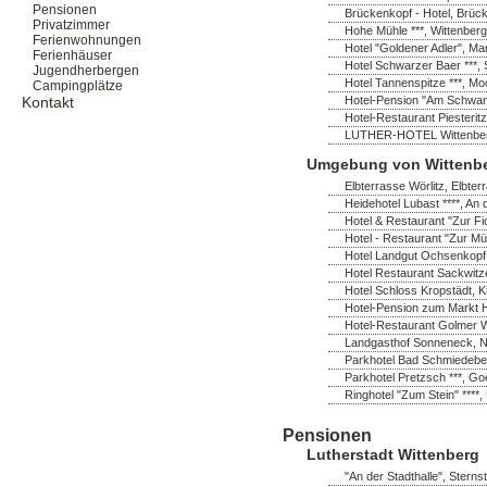
Pensionen
Brückenkopf - Hotel, Brück
Privatzimmer
Hohe Mühle ***, Wittenberg
Ferienwohnungen
Hotel "Goldener Adler", Ma
Ferienhäuser
Hotel Schwarzer Baer ***, 
Jugendherbergen
Hotel Tannenspitze ***, M
Campingplätze
Hotel-Pension "Am Schwanen
Kontakt
Hotel-Restaurant Piesterit
LUTHER-HOTEL Wittenberg *
Umgebung von Wittenb
Elbterrasse Wörlitz, Elbter
Heidehotel Lubast ****, A
Hotel & Restaurant "Zur Fi
Hotel - Restaurant "Zur Mü
Hotel Landgut Ochsenkopf
Hotel Restaurant Sackwitz
Hotel Schloss Kropstädt, K
Hotel-Pension zum Markt H
Hotel-Restaurant Golmer W
Landgasthof Sonneneck, No
Parkhotel Bad Schmiedeber
Parkhotel Pretzsch ***, Go
Ringhotel "Zum Stein" ****,
Pensionen
Lutherstadt Wittenberg
"An der Stadthalle", Sterns