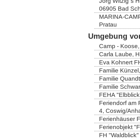
Jörg Witzig´s 
06905 Bad Sch
MARINA-CAMP E
Pratau
Umgebung von
Camp - Koose,
Carla Laube, H
Eva Kohnert FH
Familie Künzel
Familie Quandt
Familie Schwa
FEHA "Elbblick
Feriendorf am 
4, Coswig/Anha
Ferienhäuser Fa
Ferienobjekt "
FH "Waldblick" 