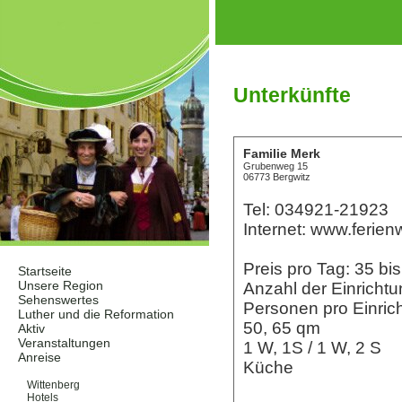
Unterkünfte
Familie Merk
Grubenweg 15
06773 Bergwitz
Tel: 034921-21923
Internet: www.feri
Preis pro Tag: 35 b
Startseite
Unsere Region
Anzahl der Einrichtu
Sehenswertes
Personen pro Einrich
Luther und die Reformation
50, 65 qm
Aktiv
Veranstaltungen
1 W, 1S / 1 W, 2 S
Anreise
Küche
Unterkünfte
Wittenberg
Hotels