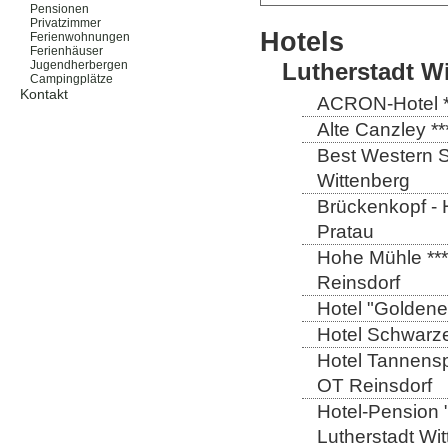
Pensionen
Privatzimmer
Hotels
Ferienwohnungen
Ferienhäuser
Lutherstadt W
Jugendherbergen
Campingplätze
Kontakt
ACRON-Hotel **
Alte Canzley **
Best Western St
Wittenberg
Brückenkopf - 
Pratau
Hohe Mühle ***
Reinsdorf
Hotel "Goldener
Hotel Schwarze
Hotel Tannensp
OT Reinsdorf
Hotel-Pension 
Lutherstadt Wi