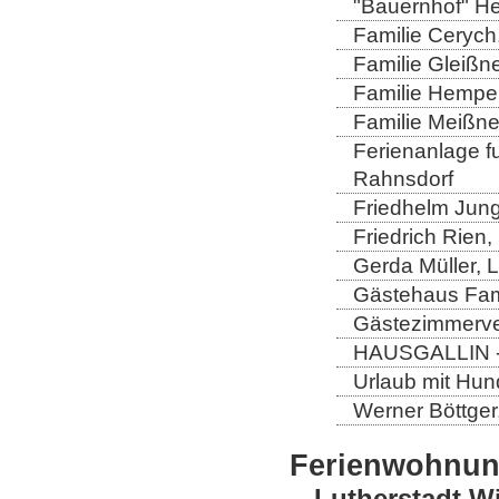
"Bauernhof" He
Familie Cerych
Familie Gleißn
Familie Hempel
Familie Meißner
Ferienanlage fun
Rahnsdorf
Friedhelm Jung
Friedrich Rien
Gerda Müller, 
Gästehaus Fam
Gästezimmerver
HAUSGALLIN - H
Urlaub mit Hun
Werner Böttger
Ferienwohnu
Lutherstadt W