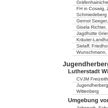
Gräfenhainich
FH in Coswig, Z
Schmiedeberg
Gernot Seeger
Gisela Richter
Jagdhütte Grie
Kräuter-Landha
Sielaff, Fried
Wunschmann, 
Jugendherber
Lutherstadt W
CVJM Freizeith
Jugendherberge
Wittenberg
Umgebung von
Jahnpark, Schu