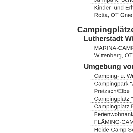
Kinder- und Er
Rotta, OT Gnie
Campingplätz
Lutherstadt W
MARINA-CAMP E
Wittenberg, OT
Umgebung von
Camping- u. Wa
Campingpark "A
Pretzsch/Elbe
Campingplatz "
Campingplatz Pr
Ferienwohnanla
FLÄMING-CAMP
Heide-Camp Sch