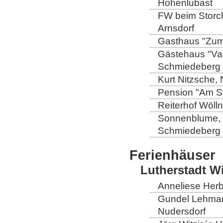
Hohenlubast
FW beim Storch
Arnsdorf
Gasthaus "Zum 
Gästehaus "Val
Schmiedeberg
Kurt Nitzsche,
Pension "Am St
Reiterhof Wöll
Sonnenblume, L
Schmiedeberg
Ferienhäuser
Lutherstadt W
Anneliese Herb
Gundel Lehmann
Nudersdorf