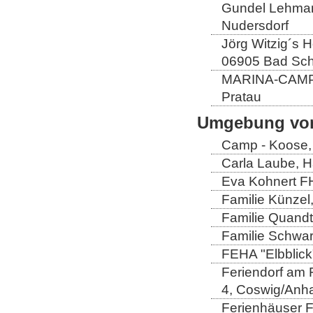
Gundel Lehmann
Nudersdorf
Jörg Witzig´s 
06905 Bad Sch
MARINA-CAMP E
Pratau
Umgebung von
Camp - Koose,
Carla Laube, H
Eva Kohnert FH
Familie Künzel
Familie Quandt
Familie Schwa
FEHA "Elbblick
Feriendorf am 
4, Coswig/Anha
Ferienhäuser Fa