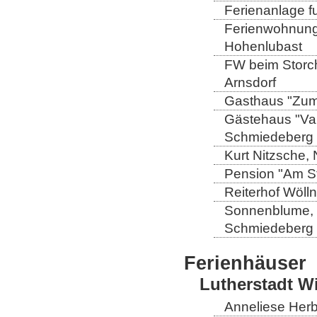
Ferienanlage fu
Ferienwohnung 
Hohenlubast
FW beim Storch
Arnsdorf
Gasthaus "Zum 
Gästehaus "Val
Schmiedeberg
Kurt Nitzsche,
Pension "Am St
Reiterhof Wöll
Sonnenblume, L
Schmiedeberg
Ferienhäuser
Lutherstadt W
Anneliese Herb