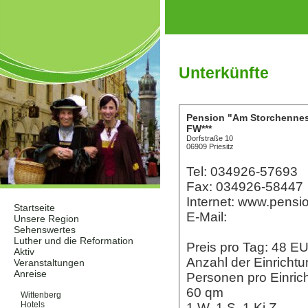
Unterkünfte
Pension "Am Storchennes
FW***
Dorfstraße 10
06909 Priesitz
Tel: 034926-57693
Fax: 034926-58447
Internet: www.pensi
Startseite
E-Mail:
Unsere Region
Sehenswertes
Luther und die Reformation
Preis pro Tag: 48 
Aktiv
Anzahl der Einrichtu
Veranstaltungen
Anreise
Personen pro Einric
Unterkünfte
60 qm
Wittenberg
Hotels
1 W, 1 S, 1 Ki.Z.