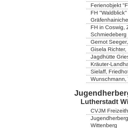
Ferienobjekt "
FH "Waldblick" 
Gräfenhainich
FH in Coswig, Z
Schmiedeberg
Gernot Seeger
Gisela Richter
Jagdhütte Grie
Kräuter-Landha
Sielaff, Fried
Wunschmann, 
Jugendherber
Lutherstadt W
CVJM Freizeith
Jugendherberge
Wittenberg