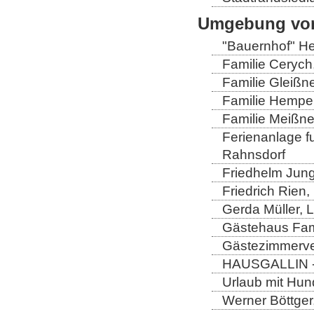
Umgebung von
"Bauernhof" He
Familie Cerych
Familie Gleißn
Familie Hempel
Familie Meißner
Ferienanlage fun
Rahnsdorf
Friedhelm Jung
Friedrich Rien
Gerda Müller, 
Gästehaus Fam
Gästezimmerver
HAUSGALLIN - H
Urlaub mit Hun
Werner Böttger