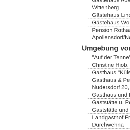
Gästehaus Adve
Wittenberg
Gästehaus Lind
Gästehaus Wolt
Pension Rothaa
Apollensdorf/N
Umgebung von
"Auf der Tenne
Christine Hiob, 
Gasthaus "Küls
Gasthaus & Pen
Nudersdorf 20,
Gasthaus und P
Gaststätte u. 
Gaststätte und
Landgasthof Fri
Durchwehna