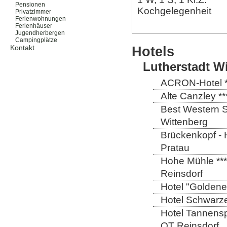
Pensionen
Kochgelegenheit
Privatzimmer
Ferienwohnungen
Ferienhäuser
Jugendherbergen
Campingplätze
Hotels
Kontakt
Lutherstadt W
ACRON-Hotel **
Alte Canzley **
Best Western St
Wittenberg
Brückenkopf - 
Pratau
Hohe Mühle ***
Reinsdorf
Hotel "Goldener
Hotel Schwarze
Hotel Tannensp
OT Reinsdorf