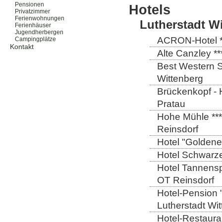
Pensionen
Hotels
Privatzimmer
Ferienwohnungen
Lutherstadt W
Ferienhäuser
Jugendherbergen
ACRON-Hotel **
Campingplätze
Kontakt
Alte Canzley **
Best Western St
Wittenberg
Brückenkopf - 
Pratau
Hohe Mühle ***
Reinsdorf
Hotel "Goldener
Hotel Schwarze
Hotel Tannensp
OT Reinsdorf
Hotel-Pension 
Lutherstadt Wi
Hotel-Restauran