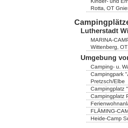
Kinder- und Er
Rotta, OT Gnie
Campingplätz
Lutherstadt W
MARINA-CAMP E
Wittenberg, OT
Umgebung von
Camping- u. Wa
Campingpark "A
Pretzsch/Elbe
Campingplatz "
Campingplatz Pr
Ferienwohnanla
FLÄMING-CAMP
Heide-Camp Sch