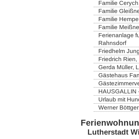
Familie Cerych
Familie Gleißn
Familie Hempel
Familie Meißner
Ferienanlage fun
Rahnsdorf
Friedhelm Jung
Friedrich Rien
Gerda Müller, 
Gästehaus Fam
Gästezimmerver
HAUSGALLIN - H
Urlaub mit Hun
Werner Böttger
Ferienwohnu
Lutherstadt W