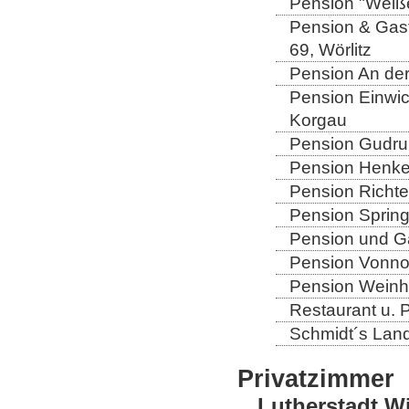
Pension "Weiße
Pension & Gast
69, Wörlitz
Pension An der
Pension Einwic
Korgau
Pension Gudrun
Pension Henkel
Pension Richter
Pension Spring
Pension und Gas
Pension Vonno
Pension Weinho
Restaurant u. 
Schmidt´s Landg
Privatzimmer
Lutherstadt W