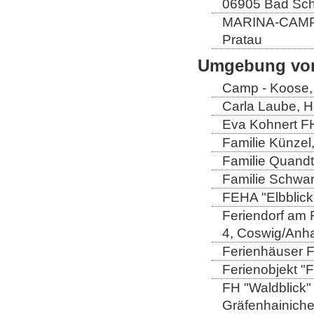
06905 Bad Sch
MARINA-CAMP E
Pratau
Umgebung von
Camp - Koose,
Carla Laube, H
Eva Kohnert FH
Familie Künzel
Familie Quandt
Familie Schwa
FEHA "Elbblick
Feriendorf am 
4, Coswig/Anha
Ferienhäuser Fa
Ferienobjekt "
FH "Waldblick" 
Gräfenhainich