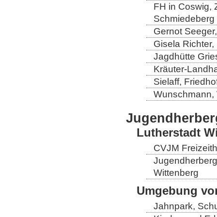
FH in Coswig, Z
Schmiedeberg
Gernot Seeger
Gisela Richter
Jagdhütte Grie
Kräuter-Landha
Sielaff, Fried
Wunschmann, 
Jugendherber
Lutherstadt W
CVJM Freizeith
Jugendherberge
Wittenberg
Umgebung von
Jahnpark, Schu