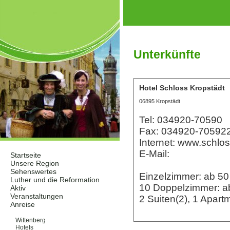
Unterkünfte
Hotel Schloss Kropstädt
06895 Kropstädt
Tel: 034920-70590
Fax: 034920-70592
Internet: www.schlo
E-Mail:
Startseite
Unsere Region
Sehenswertes
Einzelzimmer: ab 5
Luther und die Reformation
10 Doppelzimmer: 
Aktiv
Veranstaltungen
2 Suiten(2), 1 Apar
Anreise
Unterkünfte
Wittenberg
Hotels