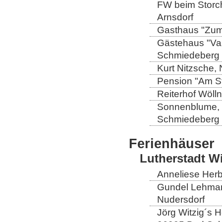
FW beim Storch
Arnsdorf
Gasthaus "Zum 
Gästehaus "Val
Schmiedeberg
Kurt Nitzsche,
Pension "Am St
Reiterhof Wöll
Sonnenblume, L
Schmiedeberg
Ferienhäuser
Lutherstadt W
Anneliese Herb
Gundel Lehmann
Nudersdorf
Jörg Witzig´s 