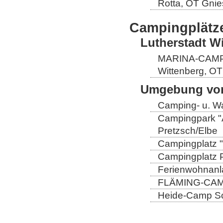
Rotta, OT Gnie
Campingplätz
Lutherstadt W
MARINA-CAMP E
Wittenberg, OT
Umgebung von
Camping- u. Wa
Campingpark "A
Pretzsch/Elbe
Campingplatz "
Campingplatz Pr
Ferienwohnanla
FLÄMING-CAMP
Heide-Camp Sch