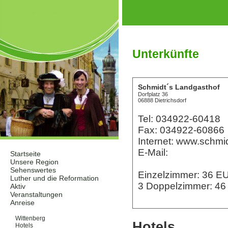
Unterkünfte
Schmidt´s Landgasthof
Dorfplatz 36
06888 Dietrichsdorf
Tel: 034922-60418
Fax: 034922-60866
Internet: www.schmi
E-Mail:
Startseite
Unsere Region
Sehenswertes
Einzelzimmer: 36 
Luther und die Reformation
3 Doppelzimmer: 4
Aktiv
Veranstaltungen
Anreise
Unterkünfte
Wittenberg
Hotels
Hotels