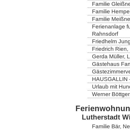
Familie Gleißn
Familie Hempel
Familie Meißner
Ferienanlage fun
Rahnsdorf
Friedhelm Jung
Friedrich Rien
Gerda Müller, 
Gästehaus Fam
Gästezimmerver
HAUSGALLIN - H
Urlaub mit Hun
Werner Böttger
Ferienwohnu
Lutherstadt W
Familie Bär, N