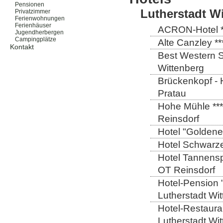
Pensionen
Lutherstadt W
Privatzimmer
Ferienwohnungen
Ferienhäuser
ACRON-Hotel **
Jugendherbergen
Campingplätze
Alte Canzley **
Kontakt
Best Western St
Wittenberg
Brückenkopf - 
Pratau
Hohe Mühle ***
Reinsdorf
Hotel "Goldener
Hotel Schwarze
Hotel Tannensp
OT Reinsdorf
Hotel-Pension 
Lutherstadt Wi
Hotel-Restauran
Lutherstadt Wi