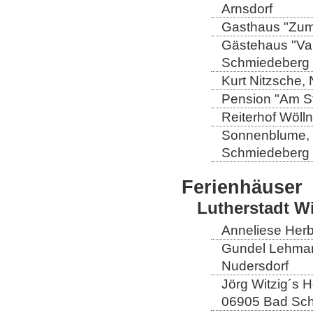
Arnsdorf
Gasthaus "Zum 
Gästehaus "Val
Schmiedeberg
Kurt Nitzsche,
Pension "Am St
Reiterhof Wöll
Sonnenblume, L
Schmiedeberg
Ferienhäuser
Lutherstadt W
Anneliese Herb
Gundel Lehmann
Nudersdorf
Jörg Witzig´s 
06905 Bad Sch