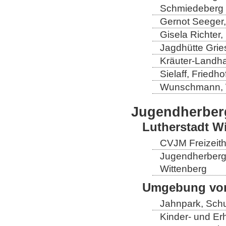
Schmiedeberg
Gernot Seeger
Gisela Richter
Jagdhütte Grie
Kräuter-Landha
Sielaff, Fried
Wunschmann, 
Jugendherber
Lutherstadt W
CVJM Freizeith
Jugendherberge
Wittenberg
Umgebung von
Jahnpark, Schu
Kinder- und Er