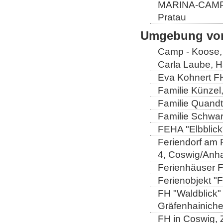
MARINA-CAMP E
Pratau
Umgebung von
Camp - Koose,
Carla Laube, H
Eva Kohnert FH
Familie Künzel
Familie Quandt
Familie Schwa
FEHA "Elbblick
Feriendorf am 
4, Coswig/Anha
Ferienhäuser Fa
Ferienobjekt "
FH "Waldblick" 
Gräfenhainich
FH in Coswig, Z