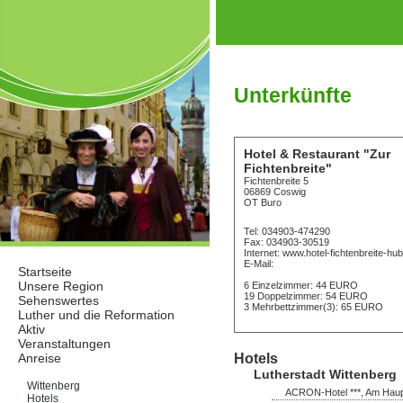
Unterkünfte
Hotel & Restaurant "Zur
Fichtenbreite"
Fichtenbreite 5
06869 Coswig
OT Buro
Tel: 034903-474290
Fax: 034903-30519
Internet: www.hotel-fichtenbreite-hu
E-Mail:
Startseite
Unsere Region
6 Einzelzimmer: 44 EURO
19 Doppelzimmer: 54 EURO
Sehenswertes
3 Mehrbettzimmer(3): 65 EURO
Luther und die Reformation
Aktiv
Veranstaltungen
Hotels
Anreise
Unterkünfte
Lutherstadt Wittenberg
Wittenberg
ACRON-Hotel ***, Am Haupt
Hotels