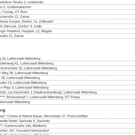
einitzer Straße 2, Lindwerder
ße 5, Gräfenhainichen
50, Coswig, OT Buro
achstraße 12, Zahna
ista Gesper, Dorfstr. 7a, Zellendorf
Olinczuk, Dorfstr. 8, Gallin
rger Heidehof, Hauptstr. 12, Mügeln
Straße 21, Zahna
 25, Lutherstadt Wittenberg
ühlenweg 41, Lutherstadt Wittenberg
cknerstraße 16, Lutherstadt Wittenberg
er Weg 38, Lutherstadt Wittenberg
. 28, Lutherstadt Wittenberg
traße 19, Lutherstadt Wittenberg
rx-Platz 8, Lutherstadt Wittenberg
olz, Lerchenstraße 1 (Stadtrandsiedlung), Lutherstadt Wittenberg
, Brückenkopf 1, Lutherstadt Wittenberg, OT Pratau
herstadt Wittenberg
erg
aue", Christa & Helmut Kasan, Merschwitz 37, Pretzsch/Elbe
amilie Rettel, Sackwitz 6, Sackwitz
***, Gartenstraße 14a, Mühlbeck
Dorfstr. 107, Gorsdorf-Hemsendorf