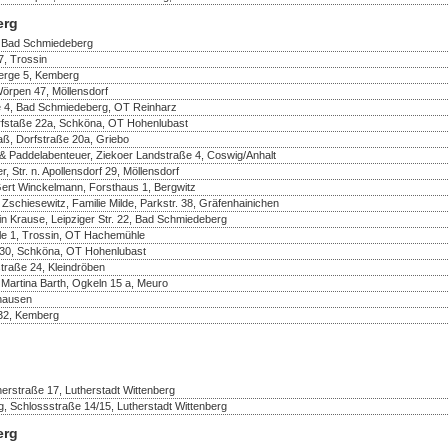
erg
, Bad Schmiedeberg
, Trossin
berge 5, Kemberg
Wörpen 47, Möllensdorf
e 4, Bad Schmiedeberg, OT Reinharz
rfstaße 22a, Schköna, OT Hohenlubast
aß, Dorfstraße 20a, Griebo
& Paddelabenteuer, Ziekoer Landstraße 4, Coswig/Anhalt
 Str. n. Apollensdorf 29, Möllensdorf
Gert Winckelmann, Forsthaus 1, Bergwitz
 Zschiesewitz, Familie Milde, Parkstr. 38, Gräfenhainichen
in Krause, Leipziger Str. 22, Bad Schmiedeberg
e 1, Trossin, OT Hachemühle
e 30, Schköna, OT Hohenlubast
traße 24, Kleindröben
 Martina Barth, Ogkeln 15 a, Meuro
thausen
32, Kemberg
erstraße 17, Lutherstadt Wittenberg
, Schlossstraße 14/15, Lutherstadt Wittenberg
erg