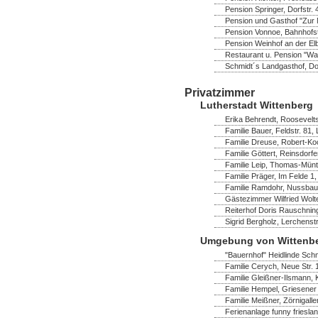
Pension Springer, Dorfstr.
Pension und Gasthof "Zur M
Pension Vonnoe, Bahnhofst
Pension Weinhof an der Elb
Restaurant u. Pension "Wa
Schmidt´s Landgasthof, Dor
Privatzimmer
Lutherstadt Wittenberg
Erika Behrendt, Rooseveltst
Familie Bauer, Feldstr. 81,
Familie Dreuse, Robert-Ko
Familie Göttert, Reinsdorf
Familie Leip, Thomas-Müntz
Familie Präger, Im Felde 1,
Familie Ramdohr, Nussbau
Gästezimmer Wilfried Wolte
Reiterhof Doris Rauschning
Sigrid Bergholz, Lerchenst
Umgebung von Wittenb
"Bauernhof" Heidlinde Schm
Familie Cerych, Neue Str. 
Familie Gleißner-Ilsmann,
Familie Hempel, Griesener 
Familie Meißner, Zörnigaller
Ferienanlage funny frieslan