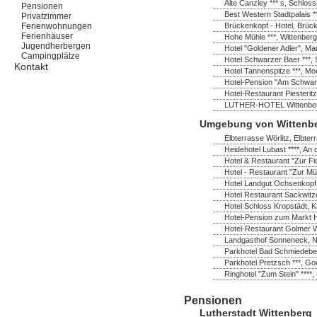
Alte Canzley *** s, Schloss
Pensionen
Best Western Stadtpalais *
Privatzimmer
Brückenkopf - Hotel, Brück
Ferienwohnungen
Ferienhäuser
Hohe Mühle ***, Wittenberg
Jugendherbergen
Hotel "Goldener Adler", Ma
Campingplätze
Hotel Schwarzer Baer ***, 
Kontakt
Hotel Tannenspitze ***, M
Hotel-Pension "Am Schwanen
Hotel-Restaurant Piesterit
LUTHER-HOTEL Wittenberg *
Umgebung von Wittenb
Elbterrasse Wörlitz, Elbter
Heidehotel Lubast ****, A
Hotel & Restaurant "Zur Fi
Hotel - Restaurant "Zur Mü
Hotel Landgut Ochsenkopf
Hotel Restaurant Sackwitz
Hotel Schloss Kropstädt, K
Hotel-Pension zum Markt H
Hotel-Restaurant Golmer W
Landgasthof Sonneneck, No
Parkhotel Bad Schmiedeber
Parkhotel Pretzsch ***, Go
Ringhotel "Zum Stein" ****,
Pensionen
Lutherstadt Wittenberg