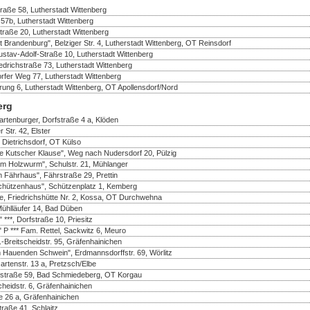
traße 58, Lutherstadt Wittenberg
57b, Lutherstadt Wittenberg
straße 20, Lutherstadt Wittenberg
 Brandenburg", Belziger Str. 4, Lutherstadt Wittenberg, OT Reinsdorf
tav-Adolf-Straße 10, Lutherstadt Wittenberg
drichstraße 73, Lutherstadt Wittenberg
rfer Weg 77, Lutherstadt Wittenberg
rung 6, Lutherstadt Wittenberg, OT Apollensdorf/Nord
erg
rtenburger, Dorfstraße 4 a, Klöden
 Str. 42, Elster
 Dietrichsdorf, OT Külso
e Kutscher Klause", Weg nach Nudersdorf 20, Pülzig
m Holzwurm", Schulstr. 21, Mühlanger
 Fährhaus", Fährstraße 29, Prettin
chützenhaus", Schützenplatz 1, Kemberg
te, Friedrichshütte Nr. 2, Kossa, OT Durchwehna
Mühlläufer 14, Bad Düben
***, Dorfstraße 10, Priesitz
 P *** Fam. Rettel, Sackwitz 6, Meuro
Breitscheidstr. 95, Gräfenhainichen
 Hauenden Schwein", Erdmannsdorffstr. 69, Wörlitz
rtenstr. 13 a, Pretzsch/Elbe
rfstraße 59, Bad Schmiedeberg, OT Korgau
heidstr. 6, Gräfenhainichen
e 26 a, Gräfenhainichen
traße 41, Schlaitz