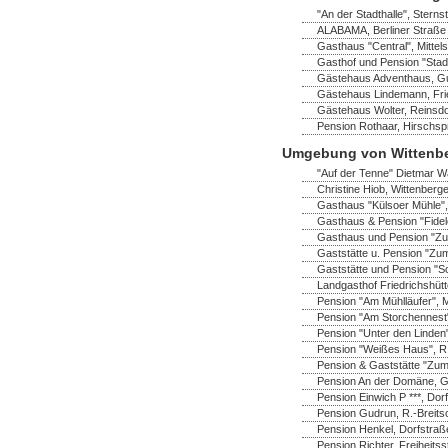
"An der Stadthalle", Sterns
ALABAMA, Berliner Straße 
Gasthaus "Central", Mittel
Gasthof und Pension "Stadt
Gästehaus Adventhaus, Gus
Gästehaus Lindemann, Frie
Gästehaus Wolter, Reinsdo
Pension Rothaar, Hirschsp
Umgebung von Wittenb
"Auf der Tenne" Dietmar Wa
Christine Hiob, Wittenberger
Gasthaus "Külsoer Mühle",
Gasthaus & Pension "Fidel
Gasthaus und Pension "Zu
Gaststätte u. Pension "Zum
Gaststätte und Pension "S
Landgasthof Friedrichshüt
Pension "Am Mühlläufer", 
Pension "Am Storchennest" 
Pension "Unter den Linden"
Pension "Weißes Haus", R.-
Pension & Gaststätte "Zum
Pension An der Domäne, Ga
Pension Einwich P ***, Do
Pension Gudrun, R.-Breitsc
Pension Henkel, Dorfstraß
Pension Richter, Freiheitss