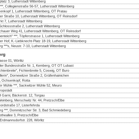
platz 3, Lutherstadt Wittenberg
***, Collegienstraße 56-57, Lutherstadt Wittenberg
enkopf 1, Lutherstadt Wittenberg, OT Pratau
er Straße 10, Lutherstadt Wittenberg, OT Reinsdorf
rkt 7, Lutherstadt Wittenberg
Schlossstraße 2, Lutherstadt Wittenberg
ochauer Weg 41, Lutherstadt Wittenberg, OT Reinsdorf
teich" ***, Töpferstrasse 1, Lutherstadt Wittenberg
zer Hof, K.-Liebknecht-Platz 18-19, Lutherstadt Wittenberg
**s, Neustr. 7-10, Lutherstadt Wittenberg
erg
rasse 01, Wörlitz
n der Bundesstraße Nr. 1, Kemberg, OT OT Lubast
chtenbreite", Fichtenbreite 5, Coswig, OT Buro
llerin", Dornewitzer Straße 2, Gräfenhainichen
, Ochsenkopf, Rotta
er Mühle ***, Sackwitzer Mühle 52, Meuro
ropstädt
 Garni, Bäckerstr. 12, Torgau
einberg, Merschwitz Nr. 44, Pretzsch/Elbe
rdstraße 17, Listerfehrda
g ***, Dommitzscher Str. 3, Bad Schmiedeberg
etheallee 3, Pretzsch/Elbe
 Erdmannsdorfstr. 228, Wörlitz