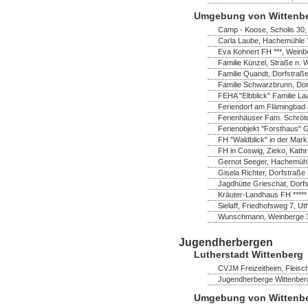
Umgebung von Wittenb
Camp - Koose, Scholis 30
Carla Laube, Hachemühle 7
Eva Kohnert FH ***, Wein
Familie Künzel, Straße n. 
Familie Quandt, Dorfstraß
Familie Schwarzbrunn, Do
FEHA "Elbblick" Familie La
Feriendorf am Flämingbad 
Ferienhäuser Fam. Schröter,
Ferienobjekt "Forsthaus" 
FH "Waldblick" in der Mark
FH in Coswig, Zieko, Kathr
Gernot Seeger, Hachemühl
Gisela Richter, Dorfstraß
Jagdhütte Grieschat, Dorfs
Kräuter-Landhaus FH *****
Sielaff, Friedhofsweg 7, U
Wunschmann, Weinberge 
Jugendherbergen
Lutherstadt Wittenberg
CVJM Freizeitheim, Fleisch
Jugendherberge Wittenberg
Umgebung von Wittenb