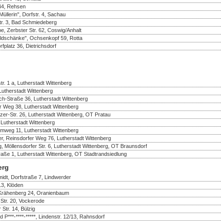
 44, Rehsen
üllerin", Dorfstr. 4, Sachau
r. 3, Bad Schmiedeberg
e, Zerbster Str. 62, Coswig/Anhalt
ldschänke", Ochsenkopf 59, Rotta
fplatz 36, Dietrichsdorf
r. 1 a, Lutherstadt Wittenberg
 Lutherstadt Wittenberg
ch-Straße 36, Lutherstadt Wittenberg
er Weg 38, Lutherstadt Wittenberg
er-Str. 26, Lutherstadt Wittenberg, OT Pratau
 Lutherstadt Wittenberg
mweg 11, Lutherstadt Wittenberg
r, Reinsdorfer Weg 76, Lutherstadt Wittenberg
, Möllensdorfer Str. 6, Lutherstadt Wittenberg, OT Braunsdorf
raße 1, Lutherstadt Wittenberg, OT Stadtrandsiedlung
erg
idt, Dorfstraße 7, Lindwerder
13, Klöden
 Krähenberg 24, Oranienbaum
Str. 20, Vockerode
 Str. 14, Bülzig
d P***-****-*****, Lindenstr. 12/13, Rahnsdorf