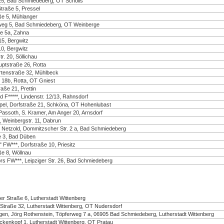
25, Bad Schmiedeberg, OT Scholis
Straße 5, Pressel
aße 5, Mühlanger
enweg 5, Bad Schmiedeberg, OT Weinberge
ße 5a, Zahna
5, Bergwitz
10, Bergwitz
r. 20, Söllichau
uptstraße 26, Rotta
rtenstraße 32, Mühlbeck
 18b, Rotta, OT Gniest
aße 21, Prettin
d F*****, Lindenstr. 12/13, Rahnsdorf
pel, Dorfstraße 21, Schköna, OT Hohenlubast
assoth, S. Kramer, Am Anger 20, Arnsdorf
 Weinbergstr. 11, Dabrun
e Netzold, Dommitzscher Str. 2 a, Bad Schmiedeberg
e 3, Bad Düben
FW***, Dorfstraße 10, Priesitz
ße 8, Wöllnau
rs FW***, Leipziger Str. 26, Bad Schmiedeberg
r Straße 6, Lutherstadt Wittenberg
Straße 32, Lutherstadt Wittenberg, OT Nudersdorf
en, Jörg Rothenstein, Töpferweg 7 a, 06905 Bad Schmiedeberg, Lutherstadt Wittenberg
nkopf 1, Lutherstadt Wittenberg, OT Pratau