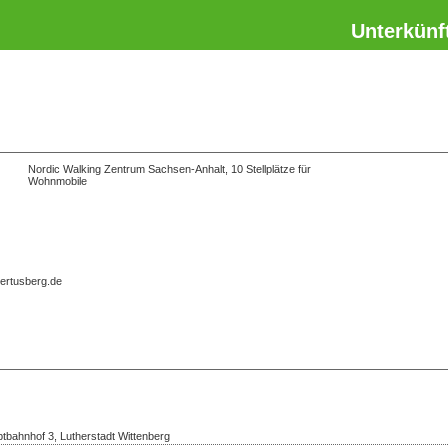
Unterkünf
Nordic Walking Zentrum Sachsen-Anhalt, 10 Stellplätze für
Wohnmobile
bertusberg.de
bahnhof 3, Lutherstadt Wittenberg