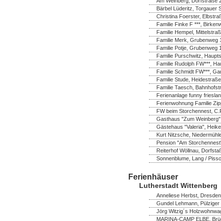
Am Weinberg, Dorfstraße 
Bärbel Lüderitz, Torgauer 
Christina Foerster, Elbstr
Familie Finke F ***, Birk
Familie Hempel, Mittelstra
Familie Merk, Grubenweg 1
Familie Potje, Grubenweg 
Familie Purschwitz, Hauptst
Familie Rudolph FW***, Ha
Familie Schmidt FW***, Ga
Familie Stude, Heidestraße
Familie Taesch, Bahnhofstr
Ferienanlage funny frieslan
Ferienwohnung Familie Zip
FW beim Storchennest, C.P
Gasthaus "Zum Weinberg",
Gästehaus "Valeria", Heik
Kurt Nitzsche, Niedermühl
Pension "Am Storchennest" 
Reiterhof Wöllnau, Dorfsta
Sonnenblume, Lang / Pisso
Ferienhäuser
Lutherstadt Wittenberg
Anneliese Herbst, Dresdene
Gundel Lehmann, Pülziger 
Jörg Witzig´s Holzwohnwag
MARINA-CAMP ELBE, Brücke