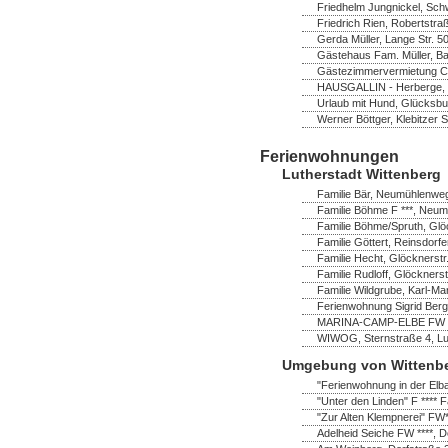
Friedhelm Jungnickel, Schw
Friedrich Rien, Robertstra
Gerda Müller, Lange Str. 
Gästehaus Fam. Müller, B
Gästezimmervermietung Chr
HAUSGALLIN - Herberge, G.
Urlaub mit Hund, Glücksbu
Werner Böttger, Klebitzer 
Ferienwohnungen
Lutherstadt Wittenberg
Familie Bär, Neumühlenweg
Familie Böhme F ***, Neum
Familie Böhme/Spruth, Glö
Familie Göttert, Reinsdorf
Familie Hecht, Glöcknerstr
Familie Rudloff, Glöckners
Familie Wildgrube, Karl-Ma
Ferienwohnung Sigrid Bergh
MARINA-CAMP-ELBE FW ****
WIWOG, Sternstraße 4, Lut
Umgebung von Wittenb
"Ferienwohnung in der Elb
"Unter den Linden" F **** F
"Zur Alten Klempnerei" FW
Adelheid Seiche FW ****, 