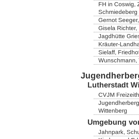
FH in Coswig, Z
Schmiedeberg
Gernot Seeger
Gisela Richter
Jagdhütte Grie
Kräuter-Landha
Sielaff, Fried
Wunschmann, 
Jugendherber
Lutherstadt W
CVJM Freizeith
Jugendherberge
Wittenberg
Umgebung von
Jahnpark, Schu