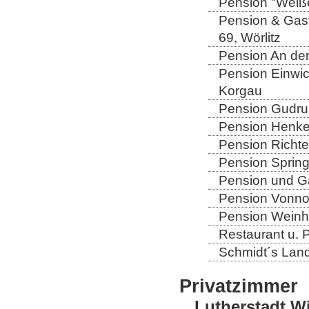
Pension "Weiße
Pension & Gast
69, Wörlitz
Pension An der
Pension Einwic
Korgau
Pension Gudrun
Pension Henkel
Pension Richter
Pension Spring
Pension und Gas
Pension Vonno
Pension Weinho
Restaurant u. 
Schmidt´s Landg
Privatzimmer
Lutherstadt W