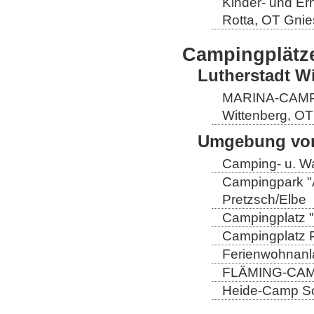
Kinder- und Er
Rotta, OT Gnie
Campingplätz
Lutherstadt W
MARINA-CAMP E
Wittenberg, OT
Umgebung von
Camping- u. Wa
Campingpark "A
Pretzsch/Elbe
Campingplatz "
Campingplatz Pr
Ferienwohnanla
FLÄMING-CAMP
Heide-Camp Sch