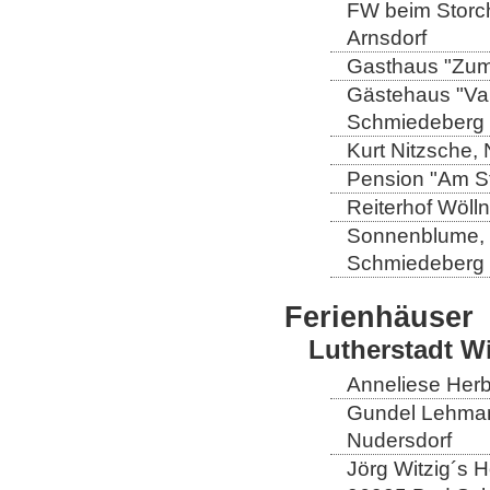
FW beim Storch
Arnsdorf
Gasthaus "Zum 
Gästehaus "Val
Schmiedeberg
Kurt Nitzsche,
Pension "Am St
Reiterhof Wöll
Sonnenblume, L
Schmiedeberg
Ferienhäuser
Lutherstadt W
Anneliese Herb
Gundel Lehmann
Nudersdorf
Jörg Witzig´s 