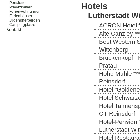
Pensionen
Hotels
Privatzimmer
Ferienwohnungen
Lutherstadt W
Ferienhäuser
Jugendherbergen
ACRON-Hotel **
Campingplätze
Kontakt
Alte Canzley **
Best Western St
Wittenberg
Brückenkopf - 
Pratau
Hohe Mühle ***
Reinsdorf
Hotel "Goldener
Hotel Schwarze
Hotel Tannensp
OT Reinsdorf
Hotel-Pension 
Lutherstadt Wi
Hotel-Restauran