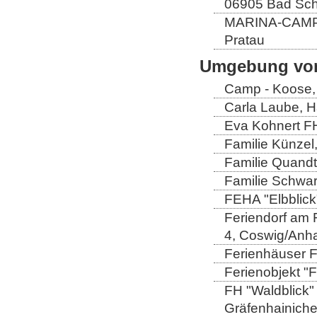
06905 Bad Sch
MARINA-CAMP E
Pratau
Umgebung von
Camp - Koose,
Carla Laube, H
Eva Kohnert FH
Familie Künzel
Familie Quandt
Familie Schwa
FEHA "Elbblick
Feriendorf am 
4, Coswig/Anha
Ferienhäuser Fa
Ferienobjekt "
FH "Waldblick" 
Gräfenhainich