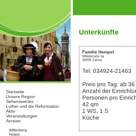
Unterkünfte
Familie Hempel
Mittelstraße 5a
06895 Zahna
Tel: 034924-21463
Preis pro Tag: ab 
Anzahl der Einrichtu
Startseite
Unsere Region
Personen pro Einric
Sehenswertes
42 qm
Luther und die Reformation
1 WS, 1 S
Aktiv
Veranstaltungen
Küche
Anreise
Unterkünfte
Wittenberg
Hotels