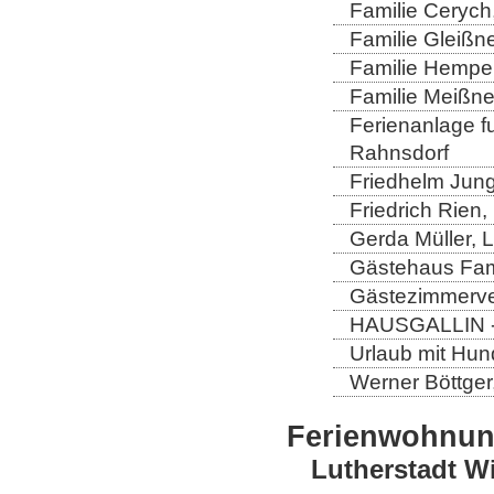
Familie Cerych
Familie Gleißn
Familie Hempel
Familie Meißner
Ferienanlage fun
Rahnsdorf
Friedhelm Jung
Friedrich Rien
Gerda Müller, 
Gästehaus Fam
Gästezimmerver
HAUSGALLIN - H
Urlaub mit Hun
Werner Böttger
Ferienwohnu
Lutherstadt W