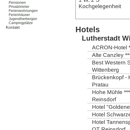
Pensionen
Kochgelegenheit
Privatzimmer
Ferienwohnungen
Ferienhäuser
Jugendherbergen
Campingplätze
Hotels
Kontakt
Lutherstadt W
ACRON-Hotel **
Alte Canzley **
Best Western St
Wittenberg
Brückenkopf - 
Pratau
Hohe Mühle ***
Reinsdorf
Hotel "Goldener
Hotel Schwarze
Hotel Tannensp
OT Reinsdorf