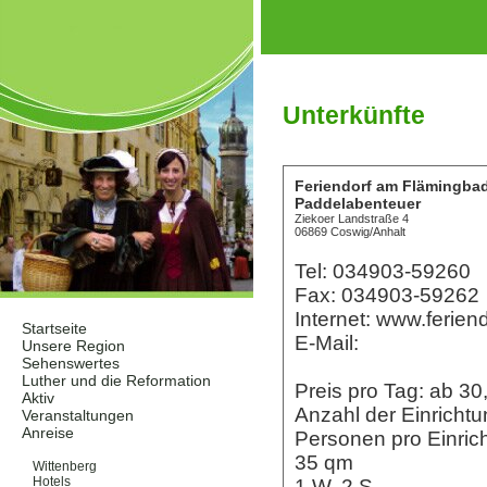
Unterkünfte
Feriendorf am Flämingba
Paddelabenteuer
Ziekoer Landstraße 4
06869 Coswig/Anhalt
Tel: 034903-59260
Fax: 034903-59262
Internet: www.ferien
Startseite
E-Mail:
Unsere Region
Sehenswertes
Luther und die Reformation
Preis pro Tag: ab 
Aktiv
Anzahl der Einricht
Veranstaltungen
Anreise
Personen pro Einric
Unterkünfte
35 qm
Wittenberg
Hotels
1 W, 2 S