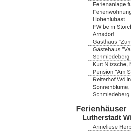
Ferienanlage fu
Ferienwohnung 
Hohenlubast
FW beim Storch
Arnsdorf
Gasthaus "Zum 
Gästehaus "Val
Schmiedeberg
Kurt Nitzsche,
Pension "Am St
Reiterhof Wöll
Sonnenblume, L
Schmiedeberg
Ferienhäuser
Lutherstadt W
Anneliese Herb