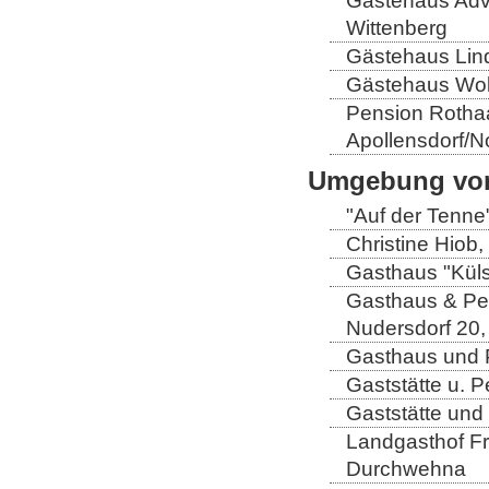
Gästehaus Adve
Wittenberg
Gästehaus Lind
Gästehaus Wolt
Pension Rothaa
Apollensdorf/N
Umgebung von
"Auf der Tenne
Christine Hiob, 
Gasthaus "Küls
Gasthaus & Pen
Nudersdorf 20,
Gasthaus und P
Gaststätte u. 
Gaststätte und
Landgasthof Fri
Durchwehna