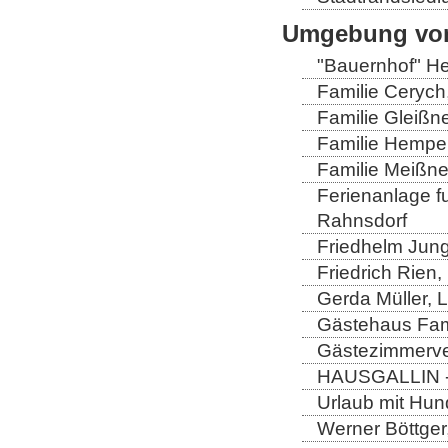
Umgebung von
"Bauernhof" He
Familie Cerych
Familie Gleißn
Familie Hempel
Familie Meißner
Ferienanlage fun
Rahnsdorf
Friedhelm Jung
Friedrich Rien
Gerda Müller, 
Gästehaus Fam
Gästezimmerver
HAUSGALLIN - H
Urlaub mit Hun
Werner Böttger