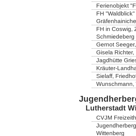
Ferienobjekt "
FH "Waldblick" 
Gräfenhainich
FH in Coswig, Z
Schmiedeberg
Gernot Seeger
Gisela Richter
Jagdhütte Grie
Kräuter-Landha
Sielaff, Fried
Wunschmann, 
Jugendherber
Lutherstadt W
CVJM Freizeith
Jugendherberge
Wittenberg