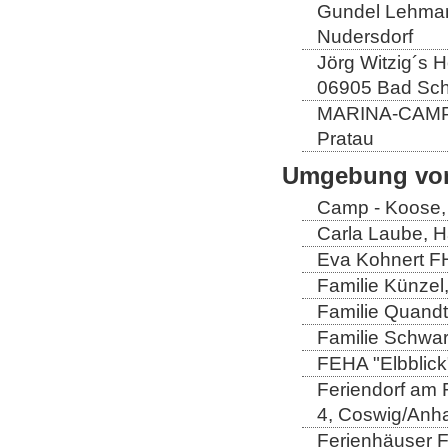
Gundel Lehmann
Nudersdorf
Jörg Witzig´s 
06905 Bad Sch
MARINA-CAMP E
Pratau
Umgebung von
Camp - Koose,
Carla Laube, H
Eva Kohnert FH
Familie Künzel
Familie Quandt
Familie Schwa
FEHA "Elbblick
Feriendorf am 
4, Coswig/Anha
Ferienhäuser Fa