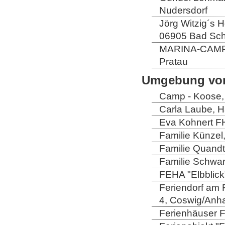
Nudersdorf
Jörg Witzig´s 
06905 Bad Sch
MARINA-CAMP E
Pratau
Umgebung von
Camp - Koose,
Carla Laube, H
Eva Kohnert FH
Familie Künzel
Familie Quandt
Familie Schwa
FEHA "Elbblick
Feriendorf am 
4, Coswig/Anha
Ferienhäuser Fa