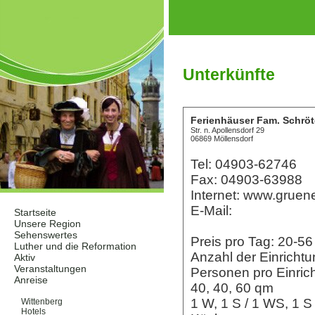
Unterkünfte
Ferienhäuser Fam. Schröt
Str. n. Apollensdorf 29
06869 Möllensdorf
Tel: 04903-62746
Fax: 04903-63988
Internet: www.gruen
E-Mail:
Startseite
Unsere Region
Sehenswertes
Preis pro Tag: 20-
Luther und die Reformation
Anzahl der Einrichtu
Aktiv
Veranstaltungen
Personen pro Einric
Anreise
40, 40, 60 qm
Unterkünfte
1 W, 1 S / 1 WS, 1 S
Wittenberg
Hotels