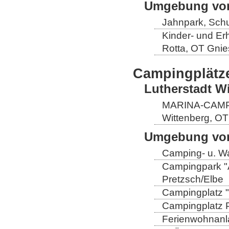
Umgebung von
Jahnpark, Schu
Kinder- und Er
Rotta, OT Gnie
Campingplätz
Lutherstadt W
MARINA-CAMP E
Wittenberg, OT
Umgebung von
Camping- u. Wa
Campingpark "A
Pretzsch/Elbe
Campingplatz "
Campingplatz Pr
Ferienwohnanla