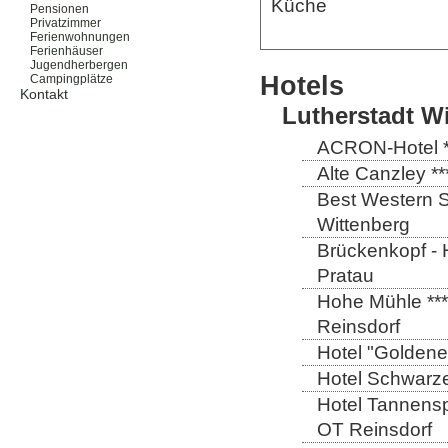
Küche
Pensionen
Privatzimmer
Ferienwohnungen
Ferienhäuser
Jugendherbergen
Hotels
Campingplätze
Kontakt
Lutherstadt W
ACRON-Hotel **
Alte Canzley **
Best Western St
Wittenberg
Brückenkopf - 
Pratau
Hohe Mühle ***
Reinsdorf
Hotel "Goldener
Hotel Schwarze
Hotel Tannensp
OT Reinsdorf