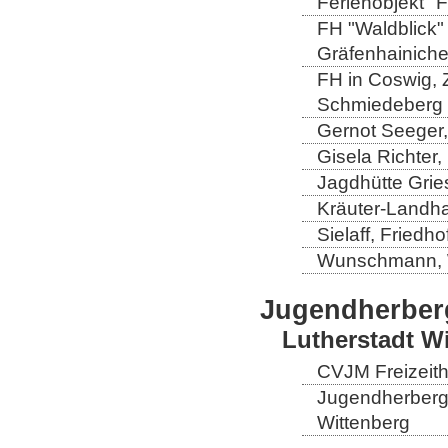
Ferienobjekt "
FH "Waldblick" 
Gräfenhainich
FH in Coswig, Z
Schmiedeberg
Gernot Seeger
Gisela Richter
Jagdhütte Grie
Kräuter-Landha
Sielaff, Fried
Wunschmann, 
Jugendherber
Lutherstadt W
CVJM Freizeith
Jugendherberge
Wittenberg