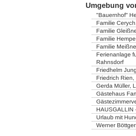
Umgebung von
"Bauernhof" He
Familie Cerych
Familie Gleißn
Familie Hempel
Familie Meißner
Ferienanlage fun
Rahnsdorf
Friedhelm Jung
Friedrich Rien
Gerda Müller, 
Gästehaus Fam
Gästezimmerver
HAUSGALLIN - H
Urlaub mit Hun
Werner Böttger