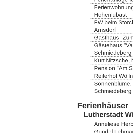
Ferienwohnung 
Hohenlubast
FW beim Storch
Arnsdorf
Gasthaus "Zum 
Gästehaus "Val
Schmiedeberg
Kurt Nitzsche,
Pension "Am St
Reiterhof Wöll
Sonnenblume, L
Schmiedeberg
Ferienhäuser
Lutherstadt W
Anneliese Herb
Gundel Lehmann