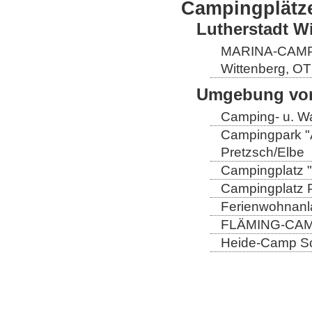
Campingplätz
Lutherstadt W
MARINA-CAMP E
Wittenberg, OT
Umgebung von
Camping- u. Wa
Campingpark "A
Pretzsch/Elbe
Campingplatz "
Campingplatz Pr
Ferienwohnanla
FLÄMING-CAMP
Heide-Camp Sch