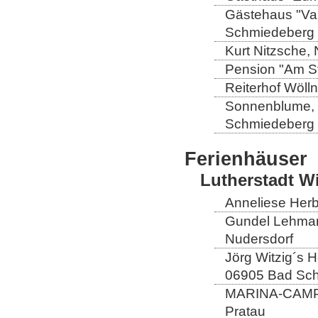
Gästehaus "Val
Schmiedeberg
Kurt Nitzsche,
Pension "Am St
Reiterhof Wöll
Sonnenblume, L
Schmiedeberg
Ferienhäuser
Lutherstadt W
Anneliese Herb
Gundel Lehmann
Nudersdorf
Jörg Witzig´s 
06905 Bad Sch
MARINA-CAMP E
Pratau