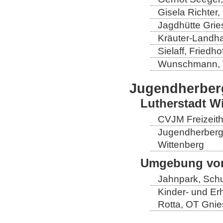
Gisela Richter
Jagdhütte Grie
Kräuter-Landha
Sielaff, Fried
Wunschmann, 
Jugendherber
Lutherstadt W
CVJM Freizeith
Jugendherberge
Wittenberg
Umgebung von
Jahnpark, Schu
Kinder- und Er
Rotta, OT Gnie