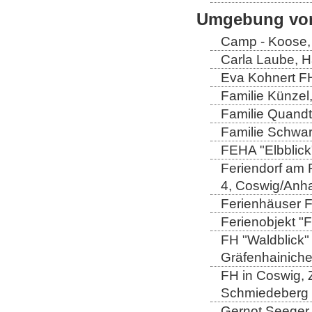
Umgebung von
Camp - Koose,
Carla Laube, H
Eva Kohnert FH
Familie Künzel
Familie Quandt
Familie Schwa
FEHA "Elbblick
Feriendorf am 
4, Coswig/Anha
Ferienhäuser Fa
Ferienobjekt "
FH "Waldblick" 
Gräfenhainich
FH in Coswig, Z
Schmiedeberg
Gernot Seeger