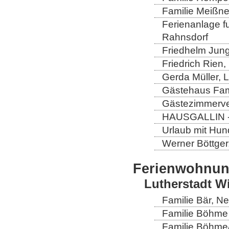
Familie Meißner
Ferienanlage fun
Rahnsdorf
Friedhelm Jung
Friedrich Rien
Gerda Müller, 
Gästehaus Fam
Gästezimmerver
HAUSGALLIN - H
Urlaub mit Hun
Werner Böttger
Ferienwohnu
Lutherstadt W
Familie Bär, N
Familie Böhme 
Familie Böhme/