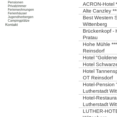
Pensionen
ACRON-Hotel **
Privatzimmer
Ferienwohnungen
Alte Canzley **
Ferienhäuser
Best Western St
Jugendherbergen
Campingplätze
Wittenberg
Kontakt
Brückenkopf - 
Pratau
Hohe Mühle ***
Reinsdorf
Hotel "Goldener
Hotel Schwarze
Hotel Tannensp
OT Reinsdorf
Hotel-Pension 
Lutherstadt Wi
Hotel-Restauran
Lutherstadt Wi
LUTHER-HOTEL W