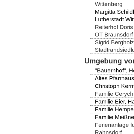
Wittenberg
Margitta Schild
Lutherstadt Wi
Reiterhof Doris
OT Braunsdorf
Sigrid Berghol
Stadtrandsiedl
Umgebung von
"Bauernhof", He
Altes Pfarrhaus
Christoph Kerm
Familie Cerych
Familie Eier, H
Familie Hempel
Familie Meißner
Ferienanlage fun
Rahnsdorf