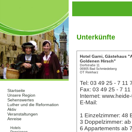
Unterkünfte
Hotel Garni, Gästehaus 
Goldenen Hirsch"
Dorfstraße 11
06905 Bad Schmiedeberg
OT Reinharz
Tel: 03 49 25 - 7 11 
Fax: 03 49 25 - 7 11
Startseite
Internet: www.heide-
Unsere Region
Sehenswertes
E-Mail:
Luther und die Reformation
Aktiv
Veranstaltungen
1 Einzelzimmer: 48
Anreise
3 Doppelzimmer: a
Unterkünfte
6 Appartements ab
Hotels