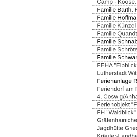
Camp - Koose,
Familie Barth,
Familie Hoffma
Familie Künzel 
Familie Quand
Familie Schnabe
Familie Schröt
Familie Schwar
FEHA "Elbblick
Lutherstadt Wi
Ferienanlage R
Feriendorf am 
4, Coswig/Anha
Ferienobjekt "
FH "Waldblick" 
Gräfenhainich
Jagdhütte Grie
Kräuter-Landha