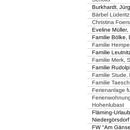
Burkhardt, Jürg
Bärbel Lüderitz
Christina Foers
Eveline Müller,
Familie Bölke,
Familie Hempel
Familie Leutnit
Familie Merk, 
Familie Rudolph
Familie Stude,
Familie Taesch
Ferienanlage fu
Ferienwohnung 
Hohenlubast
Fläming-Urlaub
Niedergörsdorf
FW "Am Gänsea