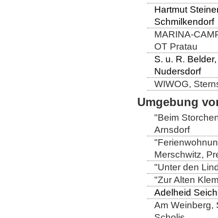
Hartmut Steiner
Schmilkendorf
MARINA-CAMP-E
OT Pratau
S. u. R. Belder
Nudersdorf
WIWOG, Sternst
Umgebung von
"Beim Storchen
Arnsdorf
"Ferienwohnung
Merschwitz, Pr
"Unter den Lin
"Zur Alten Kle
Adelheid Seich
Am Weinberg, 
Scholis