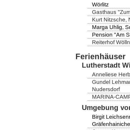
Wörlitz
Gasthaus "Zum 
Kurt Nitzsche,
Marga Uhlig, Sc
Pension "Am St
Reiterhof Wöll
Ferienhäuser
Lutherstadt W
Anneliese Herb
Gundel Lehmann
Nudersdorf
MARINA-CAMP 
Umgebung von
Birgit Leichse
Gräfenhainich