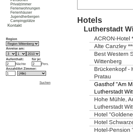
Pensionen
Privatzimmer
Ferienwohnungen
Ferienhäuser
Jugendherbergen
Hotels
Campingplätze
Kontakt
Lutherstadt W
ACRON-Hotel **
Region
Alte Canzley **
Anreise am:
Best Western St
Aufenthalt:
für je:
Wittenberg
Nächte
Pers.
Brückenkopf - 
Anzahl/Art Zimmer:
Pratau
Suchen
Gasthof "Am Ma
Lutherstadt Wi
Hohe Mühle, An
Lutherstadt Wi
Hotel "Goldener
Hotel Schwarze
Hotel-Pension 