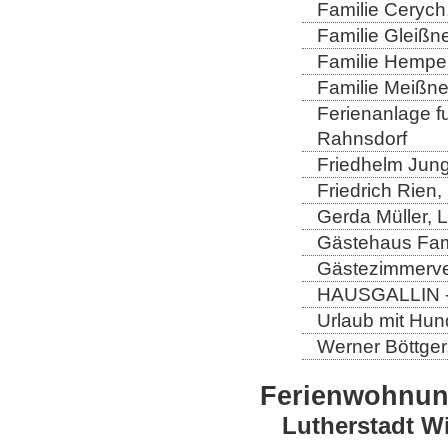
Familie Cerych
Familie Gleißn
Familie Hempel
Familie Meißner
Ferienanlage fun
Rahnsdorf
Friedhelm Jung
Friedrich Rien
Gerda Müller, 
Gästehaus Fam
Gästezimmerver
HAUSGALLIN - H
Urlaub mit Hun
Werner Böttger
Ferienwohnu
Lutherstadt W