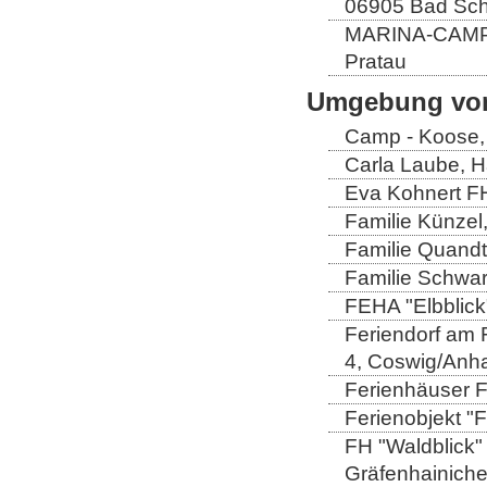
06905 Bad Sch
MARINA-CAMP E
Pratau
Umgebung von
Camp - Koose,
Carla Laube, H
Eva Kohnert FH
Familie Künzel
Familie Quandt
Familie Schwa
FEHA "Elbblick
Feriendorf am 
4, Coswig/Anha
Ferienhäuser Fa
Ferienobjekt "
FH "Waldblick" 
Gräfenhainich