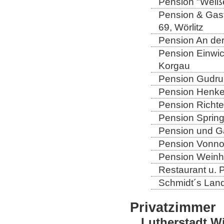
Pension "Weiße
Pension & Gast
69, Wörlitz
Pension An der
Pension Einwic
Korgau
Pension Gudrun
Pension Henkel
Pension Richter
Pension Spring
Pension und Gas
Pension Vonno
Pension Weinho
Restaurant u. 
Schmidt´s Landg
Privatzimmer
Lutherstadt W