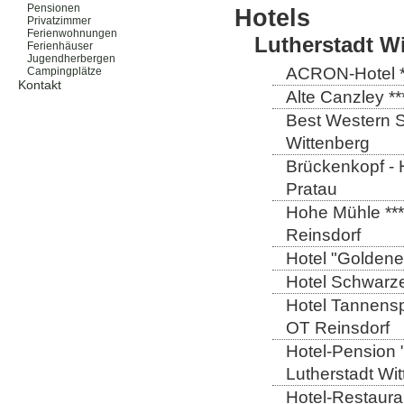
Pensionen
Hotels
Privatzimmer
Ferienwohnungen
Lutherstadt W
Ferienhäuser
Jugendherbergen
ACRON-Hotel **
Campingplätze
Kontakt
Alte Canzley **
Best Western St
Wittenberg
Brückenkopf - 
Pratau
Hohe Mühle ***
Reinsdorf
Hotel "Goldener
Hotel Schwarze
Hotel Tannensp
OT Reinsdorf
Hotel-Pension 
Lutherstadt Wi
Hotel-Restauran