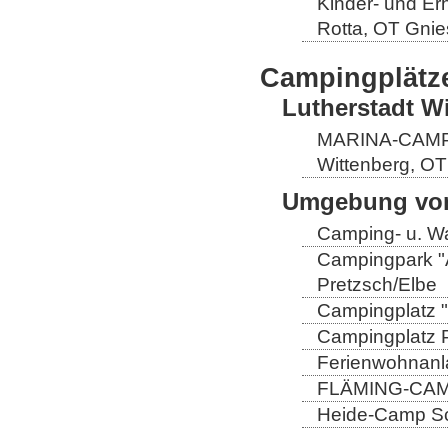
Kinder- und Er
Rotta, OT Gnie
Campingplätz
Lutherstadt W
MARINA-CAMP E
Wittenberg, OT
Umgebung von
Camping- u. Wa
Campingpark "A
Pretzsch/Elbe
Campingplatz "
Campingplatz Pr
Ferienwohnanla
FLÄMING-CAMP
Heide-Camp Sch