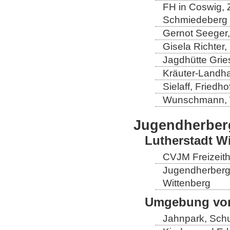
FH in Coswig, Z
Schmiedeberg
Gernot Seeger
Gisela Richter
Jagdhütte Grie
Kräuter-Landha
Sielaff, Fried
Wunschmann, 
Jugendherber
Lutherstadt W
CVJM Freizeith
Jugendherberge
Wittenberg
Umgebung von
Jahnpark, Schu