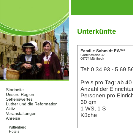
Unterkünfte
Familie Schmidt FW***
Gartenstraße 32
06774 Mühlbeck
Tel: 0 34 93 - 5 69 5
Preis pro Tag: ab 
Anzahl der Einrichtu
Startseite
Unsere Region
Personen pro Einrich
Sehenswertes
60 qm
Luther und die Reformation
1 WS, 1 S
Aktiv
Veranstaltungen
Küche
Anreise
Unterkünfte
Wittenberg
Hotels