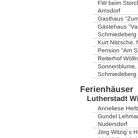
FW beim Storch
Arnsdorf
Gasthaus "Zum 
Gästehaus "Val
Schmiedeberg
Kurt Nitzsche,
Pension "Am St
Reiterhof Wöll
Sonnenblume, L
Schmiedeberg
Ferienhäuser
Lutherstadt W
Anneliese Herb
Gundel Lehmann
Nudersdorf
Jörg Witzig´s 