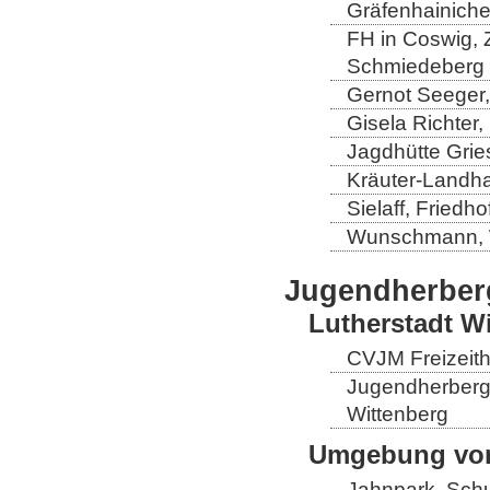
Gräfenhainich
FH in Coswig, Z
Schmiedeberg
Gernot Seeger
Gisela Richter
Jagdhütte Grie
Kräuter-Landha
Sielaff, Fried
Wunschmann, 
Jugendherber
Lutherstadt W
CVJM Freizeith
Jugendherberge
Wittenberg
Umgebung von
Jahnpark, Schu