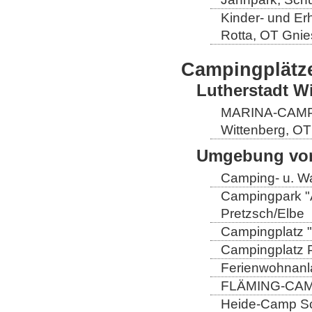
Kinder- und Er
Rotta, OT Gnie
Campingplätz
Lutherstadt W
MARINA-CAMP E
Wittenberg, OT
Umgebung von
Camping- u. Wa
Campingpark "A
Pretzsch/Elbe
Campingplatz "
Campingplatz Pr
Ferienwohnanla
FLÄMING-CAMP
Heide-Camp Sch