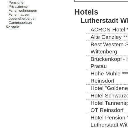
Pensionen
Privatzimmer
Hotels
Ferienwohnungen
Ferienhäuser
Lutherstadt W
Jugendherbergen
Campingplätze
Kontakt
ACRON-Hotel **
Alte Canzley **
Best Western St
Wittenberg
Brückenkopf - 
Pratau
Hohe Mühle ***
Reinsdorf
Hotel "Goldener
Hotel Schwarze
Hotel Tannensp
OT Reinsdorf
Hotel-Pension 
Lutherstadt Wi