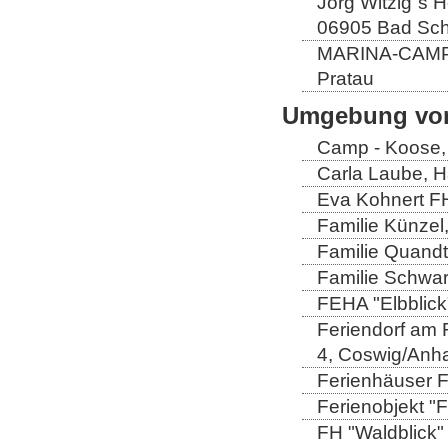
Jörg Witzig´s 
06905 Bad Sch
MARINA-CAMP E
Pratau
Umgebung von
Camp - Koose,
Carla Laube, H
Eva Kohnert FH
Familie Künzel
Familie Quandt
Familie Schwa
FEHA "Elbblick
Feriendorf am 
4, Coswig/Anha
Ferienhäuser Fa
Ferienobjekt "
FH "Waldblick" 