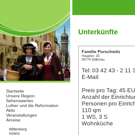
Unterkünfte
Familie Purschwitz
Hauptstr. 20
06774 Söllichau
Tel: 03 42 43 - 2 11 
E-Mail:
Preis pro Tag: 45 
Startseite
Unsere Region
Anzahl der Einrichtu
Sehenswertes
Personen pro Einrich
Luther und die Reformation
110 qm
Aktiv
Veranstaltungen
1 WS, 3 S
Anreise
Wohnküche
Unterkünfte
Wittenberg
Hotels