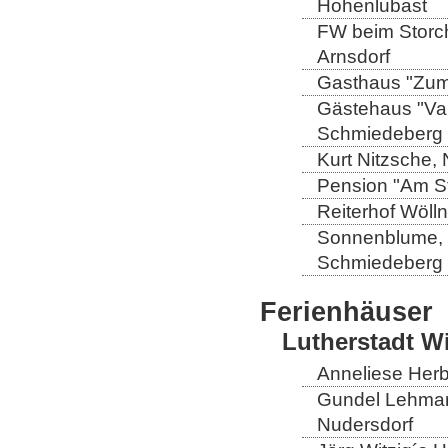
Hohenlubast
FW beim Storch
Arnsdorf
Gasthaus "Zum 
Gästehaus "Val
Schmiedeberg
Kurt Nitzsche,
Pension "Am St
Reiterhof Wöll
Sonnenblume, L
Schmiedeberg
Ferienhäuser
Lutherstadt W
Anneliese Herb
Gundel Lehmann
Nudersdorf