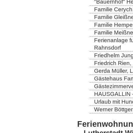
"Bauernhof" He
Familie Cerych
Familie Gleißn
Familie Hempel
Familie Meißner
Ferienanlage fun
Rahnsdorf
Friedhelm Jung
Friedrich Rien
Gerda Müller, 
Gästehaus Fam
Gästezimmerver
HAUSGALLIN - H
Urlaub mit Hun
Werner Böttger
Ferienwohnu
Lutherstadt W