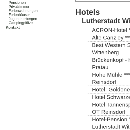
Pensionen
Privatzimmer
Hotels
Ferienwohnungen
Ferienhäuser
Lutherstadt W
Jugendherbergen
Campingplätze
Kontakt
ACRON-Hotel **
Alte Canzley **
Best Western St
Wittenberg
Brückenkopf - 
Pratau
Hohe Mühle ***
Reinsdorf
Hotel "Goldener
Hotel Schwarze
Hotel Tannensp
OT Reinsdorf
Hotel-Pension 
Lutherstadt Wi