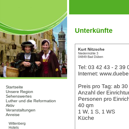
Unterkünfte
Kurt Nitzsche
Niedermühle 3
04849 Bad Düben
Tel: 03 42 43 - 2 39 
Internet: www.duebe
Preis pro Tag: ab 
Startseite
Unsere Region
Anzahl der Einrichtu
Sehenswertes
Personen pro Einrich
Luther und die Reformation
40 qm
Aktiv
Veranstaltungen
1 W, 1 S, 1 WS
Anreise
Küche
Unterkünfte
Wittenberg
Hotels