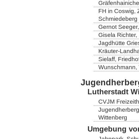
Gräfenhainich
FH in Coswig, Z
Schmiedeberg
Gernot Seeger
Gisela Richter
Jagdhütte Grie
Kräuter-Landha
Sielaff, Fried
Wunschmann, 
Jugendherber
Lutherstadt W
CVJM Freizeith
Jugendherberge
Wittenberg
Umgebung von
Jahnpark, Schu