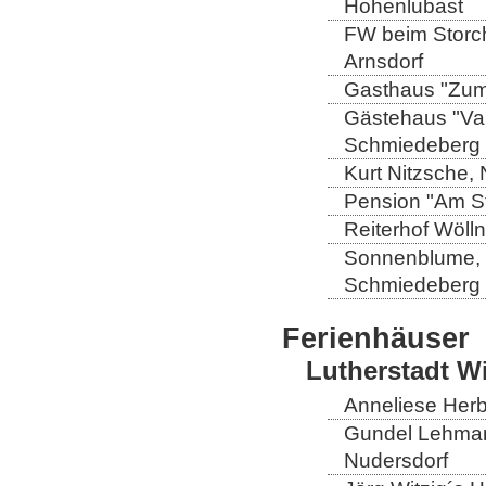
Hohenlubast
FW beim Storch
Arnsdorf
Gasthaus "Zum 
Gästehaus "Val
Schmiedeberg
Kurt Nitzsche,
Pension "Am St
Reiterhof Wöll
Sonnenblume, L
Schmiedeberg
Ferienhäuser
Lutherstadt W
Anneliese Herb
Gundel Lehmann
Nudersdorf