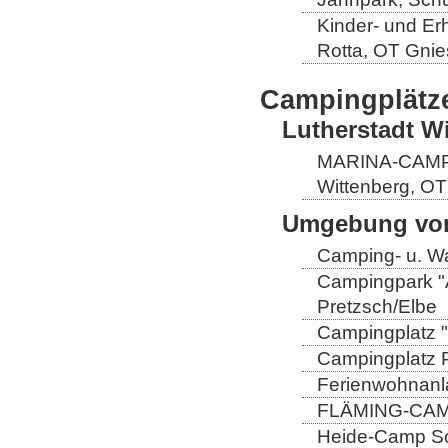
Kinder- und Er
Rotta, OT Gnie
Campingplätz
Lutherstadt W
MARINA-CAMP E
Wittenberg, OT
Umgebung von
Camping- u. Wa
Campingpark "A
Pretzsch/Elbe
Campingplatz "
Campingplatz Pr
Ferienwohnanla
FLÄMING-CAMP
Heide-Camp Sch