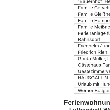
"Bauernhof" He
Familie Cerych
Familie Gleißn
Familie Hempel
Familie Meißner
Ferienanlage fun
Rahnsdorf
Friedhelm Jung
Friedrich Rien
Gerda Müller, 
Gästehaus Fam
Gästezimmerver
HAUSGALLIN - H
Urlaub mit Hun
Werner Böttger
Ferienwohnu
Lutherstadt W