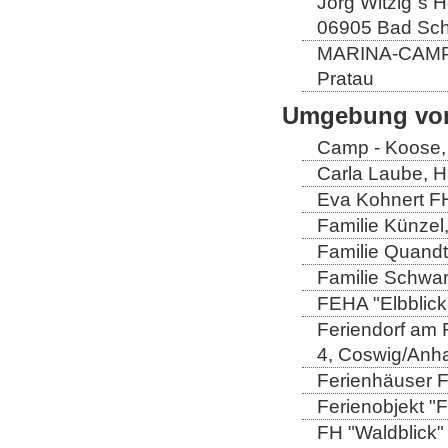
Jörg Witzig´s 
06905 Bad Sch
MARINA-CAMP E
Pratau
Umgebung von
Camp - Koose,
Carla Laube, H
Eva Kohnert FH
Familie Künzel
Familie Quandt
Familie Schwa
FEHA "Elbblick
Feriendorf am 
4, Coswig/Anha
Ferienhäuser Fa
Ferienobjekt "
FH "Waldblick" 