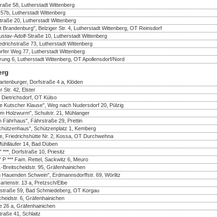
traße 58, Lutherstadt Wittenberg
57b, Lutherstadt Wittenberg
straße 20, Lutherstadt Wittenberg
 Brandenburg", Belziger Str. 4, Lutherstadt Wittenberg, OT Reinsdorf
tav-Adolf-Straße 10, Lutherstadt Wittenberg
drichstraße 73, Lutherstadt Wittenberg
rfer Weg 77, Lutherstadt Wittenberg
rung 6, Lutherstadt Wittenberg, OT Apollensdorf/Nord
erg
rtenburger, Dorfstraße 4 a, Klöden
 Str. 42, Elster
 Dietrichsdorf, OT Külso
e Kutscher Klause", Weg nach Nudersdorf 20, Pülzig
m Holzwurm", Schulstr. 21, Mühlanger
 Fährhaus", Fährstraße 29, Prettin
chützenhaus", Schützenplatz 1, Kemberg
te, Friedrichshütte Nr. 2, Kossa, OT Durchwehna
Mühlläufer 14, Bad Düben
***, Dorfstraße 10, Priesitz
 P *** Fam. Rettel, Sackwitz 6, Meuro
Breitscheidstr. 95, Gräfenhainichen
 Hauenden Schwein", Erdmannsdorffstr. 69, Wörlitz
rtenstr. 13 a, Pretzsch/Elbe
rfstraße 59, Bad Schmiedeberg, OT Korgau
heidstr. 6, Gräfenhainichen
e 26 a, Gräfenhainichen
traße 41, Schlaitz