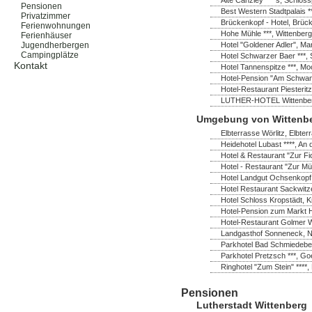
Pensionen
Best Western Stadtpalais *
Privatzimmer
Brückenkopf - Hotel, Brück
Ferienwohnungen
Hohe Mühle ***, Wittenberg
Ferienhäuser
Hotel "Goldener Adler", Ma
Jugendherbergen
Campingplätze
Hotel Schwarzer Baer ***, 
Kontakt
Hotel Tannenspitze ***, M
Hotel-Pension "Am Schwanen
Hotel-Restaurant Piesterit
LUTHER-HOTEL Wittenberg *
Umgebung von Wittenb
Elbterrasse Wörlitz, Elbter
Heidehotel Lubast ****, A
Hotel & Restaurant "Zur Fi
Hotel - Restaurant "Zur Mü
Hotel Landgut Ochsenkopf
Hotel Restaurant Sackwitz
Hotel Schloss Kropstädt, K
Hotel-Pension zum Markt H
Hotel-Restaurant Golmer W
Landgasthof Sonneneck, No
Parkhotel Bad Schmiedeber
Parkhotel Pretzsch ***, Go
Ringhotel "Zum Stein" ****,
Pensionen
Lutherstadt Wittenberg