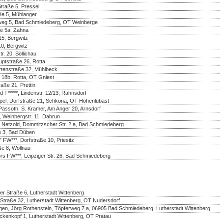
Straße 5, Pressel
aße 5, Mühlanger
enweg 5, Bad Schmiedeberg, OT Weinberge
ße 5a, Zahna
5, Bergwitz
10, Bergwitz
r. 20, Söllichau
uptstraße 26, Rotta
rtenstraße 32, Mühlbeck
 18b, Rotta, OT Gniest
aße 21, Prettin
d F*****, Lindenstr. 12/13, Rahnsdorf
pel, Dorfstraße 21, Schköna, OT Hohenlubast
assoth, S. Kramer, Am Anger 20, Arnsdorf
 Weinbergstr. 11, Dabrun
e Netzold, Dommitzscher Str. 2 a, Bad Schmiedeberg
e 3, Bad Düben
FW***, Dorfstraße 10, Priesitz
ße 8, Wöllnau
rs FW***, Leipziger Str. 26, Bad Schmiedeberg
r Straße 6, Lutherstadt Wittenberg
Straße 32, Lutherstadt Wittenberg, OT Nudersdorf
en, Jörg Rothenstein, Töpferweg 7 a, 06905 Bad Schmiedeberg, Lutherstadt Wittenberg
nkopf 1, Lutherstadt Wittenberg, OT Pratau