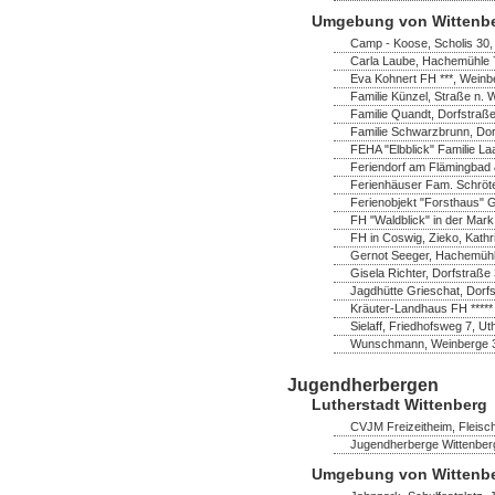
Umgebung von Wittenb
Camp - Koose, Scholis 30
Carla Laube, Hachemühle 7
Eva Kohnert FH ***, Wein
Familie Künzel, Straße n. 
Familie Quandt, Dorfstraß
Familie Schwarzbrunn, Do
FEHA "Elbblick" Familie La
Feriendorf am Flämingbad 
Ferienhäuser Fam. Schröter,
Ferienobjekt "Forsthaus" 
FH "Waldblick" in der Mark
FH in Coswig, Zieko, Kathr
Gernot Seeger, Hachemühl
Gisela Richter, Dorfstraß
Jagdhütte Grieschat, Dorfs
Kräuter-Landhaus FH *****
Sielaff, Friedhofsweg 7, U
Wunschmann, Weinberge 
Jugendherbergen
Lutherstadt Wittenberg
CVJM Freizeitheim, Fleisch
Jugendherberge Wittenberg
Umgebung von Wittenb