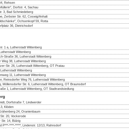
 44, Rehsen
üllerin", Dorfstr. 4, Sachau
r. 3, Bad Schmiedeberg
e, Zerbster Str. 62, Coswig/Anhalt
ldschänke", Ochsenkopf 59, Rotta
fplatz 36, Dietrichsdorf
r. 1 a, Lutherstadt Wittenberg
 Lutherstadt Wittenberg
ch-Straße 36, Lutherstadt Wittenberg
er Weg 38, Lutherstadt Wittenberg
er-Str. 26, Lutherstadt Wittenberg, OT Pratau
 Lutherstadt Wittenberg
mweg 11, Lutherstadt Wittenberg
r, Reinsdorfer Weg 76, Lutherstadt Wittenberg
, Möllensdorfer Str. 6, Lutherstadt Wittenberg, OT Braunsdorf
raße 1, Lutherstadt Wittenberg, OT Stadtrandsiedlung
erg
idt, Dorfstraße 7, Lindwerder
13, Klöden
 Krähenberg 24, Oranienbaum
Str. 20, Vockerode
 Str. 14, Bülzig
d P***-****-*****, Lindenstr. 12/13, Rahnsdorf