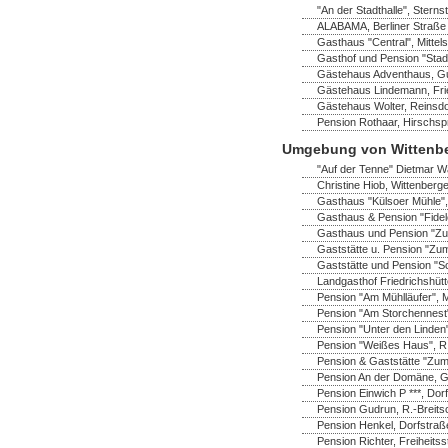
"An der Stadthalle", Sterns
ALABAMA, Berliner Straße 
Gasthaus "Central", Mittel
Gasthof und Pension "Stadt
Gästehaus Adventhaus, Gus
Gästehaus Lindemann, Frie
Gästehaus Wolter, Reinsdo
Pension Rothaar, Hirschsp
Umgebung von Wittenb
"Auf der Tenne" Dietmar Wa
Christine Hiob, Wittenberger
Gasthaus "Külsoer Mühle",
Gasthaus & Pension "Fidel
Gasthaus und Pension "Zu
Gaststätte u. Pension "Zum
Gaststätte und Pension "S
Landgasthof Friedrichshüt
Pension "Am Mühlläufer", 
Pension "Am Storchennest" 
Pension "Unter den Linden"
Pension "Weißes Haus", R.-
Pension & Gaststätte "Zum
Pension An der Domäne, Ga
Pension Einwich P ***, Do
Pension Gudrun, R.-Breitsc
Pension Henkel, Dorfstraß
Pension Richter, Freiheitss