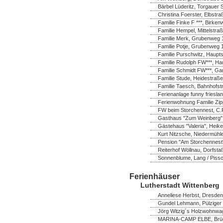
Bärbel Lüderitz, Torgauer 
Christina Foerster, Elbstr
Familie Finke F ***, Birk
Familie Hempel, Mittelstra
Familie Merk, Grubenweg 1
Familie Potje, Grubenweg 
Familie Purschwitz, Hauptst
Familie Rudolph FW***, Ha
Familie Schmidt FW***, Ga
Familie Stude, Heidestraße
Familie Taesch, Bahnhofstr
Ferienanlage funny frieslan
Ferienwohnung Familie Zip
FW beim Storchennest, C.P
Gasthaus "Zum Weinberg",
Gästehaus "Valeria", Heik
Kurt Nitzsche, Niedermühl
Pension "Am Storchennest" 
Reiterhof Wöllnau, Dorfsta
Sonnenblume, Lang / Pisso
Ferienhäuser
Lutherstadt Wittenberg
Anneliese Herbst, Dresdene
Gundel Lehmann, Pülziger 
Jörg Witzig´s Holzwohnwag
MARINA-CAMP ELBE, Brücke