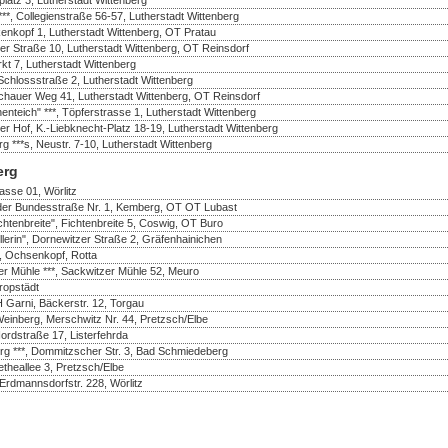
***, Collegienstraße 56-57, Lutherstadt Wittenberg
enkopf 1, Lutherstadt Wittenberg, OT Pratau
er Straße 10, Lutherstadt Wittenberg, OT Reinsdorf
rkt 7, Lutherstadt Wittenberg
Schlossstraße 2, Lutherstadt Wittenberg
ochauer Weg 41, Lutherstadt Wittenberg, OT Reinsdorf
teich" ***, Töpferstrasse 1, Lutherstadt Wittenberg
zer Hof, K.-Liebknecht-Platz 18-19, Lutherstadt Wittenberg
**s, Neustr. 7-10, Lutherstadt Wittenberg
erg
rasse 01, Wörlitz
n der Bundesstraße Nr. 1, Kemberg, OT OT Lubast
chtenbreite", Fichtenbreite 5, Coswig, OT Buro
llerin", Dornewitzer Straße 2, Gräfenhainichen
, Ochsenkopf, Rotta
er Mühle ***, Sackwitzer Mühle 52, Meuro
ropstädt
 Garni, Bäckerstr. 12, Torgau
einberg, Merschwitz Nr. 44, Pretzsch/Elbe
rdstraße 17, Listerfehrda
g ***, Dommitzscher Str. 3, Bad Schmiedeberg
etheallee 3, Pretzsch/Elbe
 Erdmannsdorfstr. 228, Wörlitz