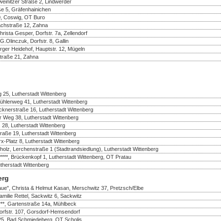
einitzer Straße 2, Lindwerder
ße 5, Gräfenhainichen
50, Coswig, OT Buro
achstraße 12, Zahna
ista Gesper, Dorfstr. 7a, Zellendorf
Olinczuk, Dorfstr. 8, Gallin
rger Heidehof, Hauptstr. 12, Mügeln
Straße 21, Zahna
 25, Lutherstadt Wittenberg
ühlenweg 41, Lutherstadt Wittenberg
cknerstraße 16, Lutherstadt Wittenberg
er Weg 38, Lutherstadt Wittenberg
. 28, Lutherstadt Wittenberg
traße 19, Lutherstadt Wittenberg
rx-Platz 8, Lutherstadt Wittenberg
olz, Lerchenstraße 1 (Stadtrandsiedlung), Lutherstadt Wittenberg
, Brückenkopf 1, Lutherstadt Wittenberg, OT Pratau
herstadt Wittenberg
erg
aue", Christa & Helmut Kasan, Merschwitz 37, Pretzsch/Elbe
amilie Rettel, Sackwitz 6, Sackwitz
***, Gartenstraße 14a, Mühlbeck
Dorfstr. 107, Gorsdorf-Hemsendorf
25, Bad Schmiedeberg, OT Scholis