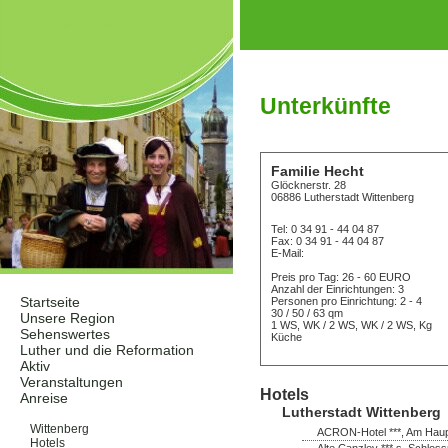
Unterkünfte
Familie Hecht
Glöcknerstr. 28
06886 Lutherstadt Wittenberg
Tel: 0 34 91 - 44 04 87
Fax: 0 34 91 - 44 04 87
E-Mail:
Preis pro Tag: 26 - 60 EURO
Anzahl der Einrichtungen: 3
Startseite
Personen pro Einrichtung: 2 - 4
30 / 50 / 63 qm
Unsere Region
1 WS, WK / 2 WS, WK / 2 WS, Kg
Sehenswertes
Küche
Luther und die Reformation
Aktiv
Veranstaltungen
Hotels
Anreise
Lutherstadt Wittenberg
Unterkünfte
Wittenberg
ACRON-Hotel ***, Am Haupt
Hotels
Alte Canzley *** s, Schloss