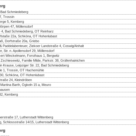
erg
, Bad Schmiedeberg
, Trossin
berge 5, Kemberg
Wörpen 47, Möllensdorf
e 4, Bad Schmiedeberg, OT Reinharz
rfstaße 22a, Schköna, OT Hohenlubast
aß, Dorfstraße 20a, Griebo
& Paddelabenteuer, Ziekoer Landstraße 4, Coswig/Anhalt
 Str. n. Apollensdorf 29, Möllensdorf
Gert Winckelmann, Forsthaus 1, Bergwitz
 Zschiesewitz, Familie Milde, Parkstr. 38, Gräfenhainichen
in Krause, Leipziger Str. 22, Bad Schmiedeberg
e 1, Trossin, OT Hachemühle
e 30, Schköna, OT Hohenlubast
traße 24, Kleindröben
 Martina Barth, Ogkeln 15 a, Meuro
thausen
32, Kemberg
erstraße 17, Lutherstadt Wittenberg
, Schlossstraße 14/15, Lutherstadt Wittenberg
erg