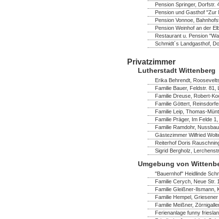
Pension Springer, Dorfstr.
Pension und Gasthof "Zur M
Pension Vonnoe, Bahnhofst
Pension Weinhof an der Elb
Restaurant u. Pension "Wa
Schmidt´s Landgasthof, Dor
Privatzimmer
Lutherstadt Wittenberg
Erika Behrendt, Rooseveltst
Familie Bauer, Feldstr. 81,
Familie Dreuse, Robert-Ko
Familie Göttert, Reinsdorf
Familie Leip, Thomas-Müntz
Familie Präger, Im Felde 1,
Familie Ramdohr, Nussbau
Gästezimmer Wilfried Wolte
Reiterhof Doris Rauschning
Sigrid Bergholz, Lerchenst
Umgebung von Wittenb
"Bauernhof" Heidlinde Schm
Familie Cerych, Neue Str. 
Familie Gleißner-Ilsmann,
Familie Hempel, Griesener 
Familie Meißner, Zörnigaller
Ferienanlage funny frieslan