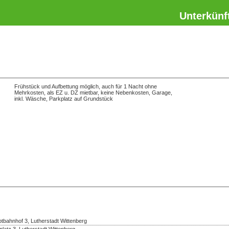
Unterkünf
Frühstück und Aufbettung möglich, auch für 1 Nacht ohne
Mehrkosten, als EZ u. DZ mietbar, keine Nebenkosten, Garage,
inkl. Wäsche, Parkplatz auf Grundstück
bahnhof 3, Lutherstadt Wittenberg
platz 3, Lutherstadt Wittenberg