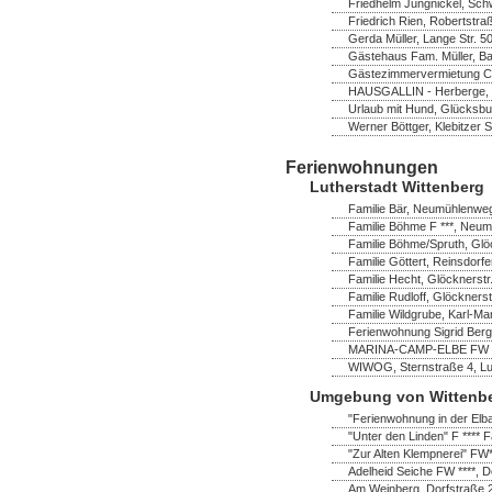
Friedhelm Jungnickel, Schw
Friedrich Rien, Robertstra
Gerda Müller, Lange Str. 
Gästehaus Fam. Müller, B
Gästezimmervermietung Chr
HAUSGALLIN - Herberge, G.
Urlaub mit Hund, Glücksbu
Werner Böttger, Klebitzer 
Ferienwohnungen
Lutherstadt Wittenberg
Familie Bär, Neumühlenweg
Familie Böhme F ***, Neum
Familie Böhme/Spruth, Glö
Familie Göttert, Reinsdorf
Familie Hecht, Glöcknerstr
Familie Rudloff, Glöckners
Familie Wildgrube, Karl-Ma
Ferienwohnung Sigrid Bergh
MARINA-CAMP-ELBE FW ****
WIWOG, Sternstraße 4, Lut
Umgebung von Wittenb
"Ferienwohnung in der Elb
"Unter den Linden" F **** F
"Zur Alten Klempnerei" FW
Adelheid Seiche FW ****, 
Am Weinberg, Dorfstraße 