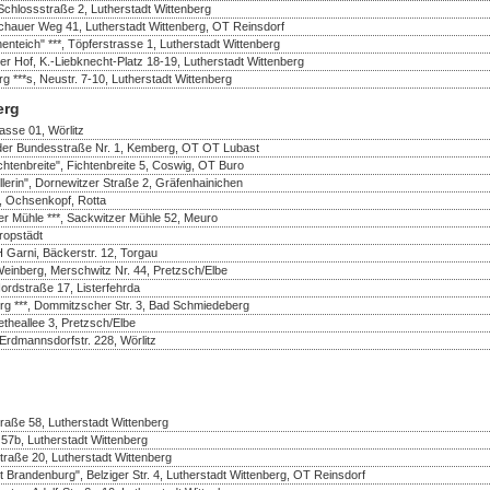
Schlossstraße 2, Lutherstadt Wittenberg
ochauer Weg 41, Lutherstadt Wittenberg, OT Reinsdorf
teich" ***, Töpferstrasse 1, Lutherstadt Wittenberg
zer Hof, K.-Liebknecht-Platz 18-19, Lutherstadt Wittenberg
**s, Neustr. 7-10, Lutherstadt Wittenberg
erg
rasse 01, Wörlitz
n der Bundesstraße Nr. 1, Kemberg, OT OT Lubast
chtenbreite", Fichtenbreite 5, Coswig, OT Buro
llerin", Dornewitzer Straße 2, Gräfenhainichen
, Ochsenkopf, Rotta
er Mühle ***, Sackwitzer Mühle 52, Meuro
ropstädt
 Garni, Bäckerstr. 12, Torgau
einberg, Merschwitz Nr. 44, Pretzsch/Elbe
rdstraße 17, Listerfehrda
g ***, Dommitzscher Str. 3, Bad Schmiedeberg
etheallee 3, Pretzsch/Elbe
 Erdmannsdorfstr. 228, Wörlitz
traße 58, Lutherstadt Wittenberg
57b, Lutherstadt Wittenberg
straße 20, Lutherstadt Wittenberg
 Brandenburg", Belziger Str. 4, Lutherstadt Wittenberg, OT Reinsdorf