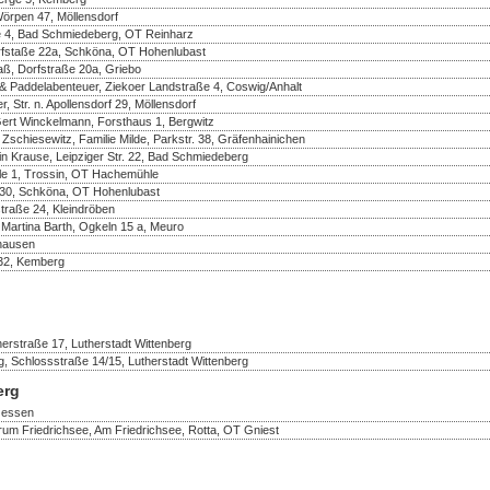
Wörpen 47, Möllensdorf
e 4, Bad Schmiedeberg, OT Reinharz
rfstaße 22a, Schköna, OT Hohenlubast
aß, Dorfstraße 20a, Griebo
& Paddelabenteuer, Ziekoer Landstraße 4, Coswig/Anhalt
 Str. n. Apollensdorf 29, Möllensdorf
Gert Winckelmann, Forsthaus 1, Bergwitz
 Zschiesewitz, Familie Milde, Parkstr. 38, Gräfenhainichen
in Krause, Leipziger Str. 22, Bad Schmiedeberg
e 1, Trossin, OT Hachemühle
e 30, Schköna, OT Hohenlubast
traße 24, Kleindröben
 Martina Barth, Ogkeln 15 a, Meuro
thausen
32, Kemberg
erstraße 17, Lutherstadt Wittenberg
, Schlossstraße 14/15, Lutherstadt Wittenberg
erg
 Jessen
rum Friedrichsee, Am Friedrichsee, Rotta, OT Gniest