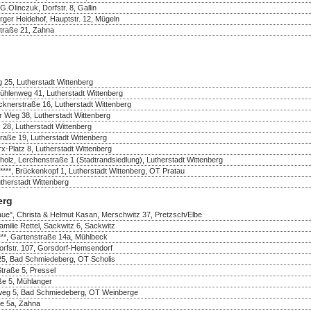
Olinczuk, Dorfstr. 8, Gallin
rger Heidehof, Hauptstr. 12, Mügeln
Straße 21, Zahna
 25, Lutherstadt Wittenberg
ühlenweg 41, Lutherstadt Wittenberg
cknerstraße 16, Lutherstadt Wittenberg
er Weg 38, Lutherstadt Wittenberg
. 28, Lutherstadt Wittenberg
traße 19, Lutherstadt Wittenberg
rx-Platz 8, Lutherstadt Wittenberg
olz, Lerchenstraße 1 (Stadtrandsiedlung), Lutherstadt Wittenberg
, Brückenkopf 1, Lutherstadt Wittenberg, OT Pratau
herstadt Wittenberg
erg
aue", Christa & Helmut Kasan, Merschwitz 37, Pretzsch/Elbe
amilie Rettel, Sackwitz 6, Sackwitz
***, Gartenstraße 14a, Mühlbeck
Dorfstr. 107, Gorsdorf-Hemsendorf
25, Bad Schmiedeberg, OT Scholis
Straße 5, Pressel
aße 5, Mühlanger
enweg 5, Bad Schmiedeberg, OT Weinberge
ße 5a, Zahna