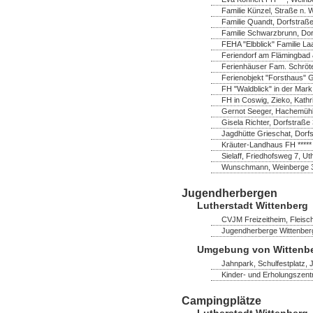
Familie Künzel, Straße n. 
Familie Quandt, Dorfstraß
Familie Schwarzbrunn, Do
FEHA "Elbblick" Familie La
Feriendorf am Flämingbad 
Ferienhäuser Fam. Schröter,
Ferienobjekt "Forsthaus" 
FH "Waldblick" in der Mark
FH in Coswig, Zieko, Kathr
Gernot Seeger, Hachemühl
Gisela Richter, Dorfstraß
Jagdhütte Grieschat, Dorfs
Kräuter-Landhaus FH *****
Sielaff, Friedhofsweg 7, U
Wunschmann, Weinberge 
Jugendherbergen
Lutherstadt Wittenberg
CVJM Freizeitheim, Fleisch
Jugendherberge Wittenberg
Umgebung von Wittenb
Jahnpark, Schulfestplatz,
Kinder- und Erholungszent
Campingplätze
Lutherstadt Wittenberg