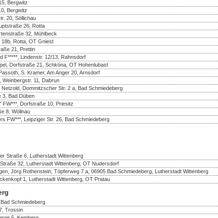
5, Bergwitz
10, Bergwitz
r. 20, Söllichau
uptstraße 26, Rotta
rtenstraße 32, Mühlbeck
 18b, Rotta, OT Gniest
aße 21, Prettin
d F*****, Lindenstr. 12/13, Rahnsdorf
pel, Dorfstraße 21, Schköna, OT Hohenlubast
assoth, S. Kramer, Am Anger 20, Arnsdorf
 Weinbergstr. 11, Dabrun
e Netzold, Dommitzscher Str. 2 a, Bad Schmiedeberg
e 3, Bad Düben
FW***, Dorfstraße 10, Priesitz
ße 8, Wöllnau
rs FW***, Leipziger Str. 26, Bad Schmiedeberg
r Straße 6, Lutherstadt Wittenberg
Straße 32, Lutherstadt Wittenberg, OT Nudersdorf
en, Jörg Rothenstein, Töpferweg 7 a, 06905 Bad Schmiedeberg, Lutherstadt Wittenberg
nkopf 1, Lutherstadt Wittenberg, OT Pratau
erg
, Bad Schmiedeberg
, Trossin
berge 5, Kemberg