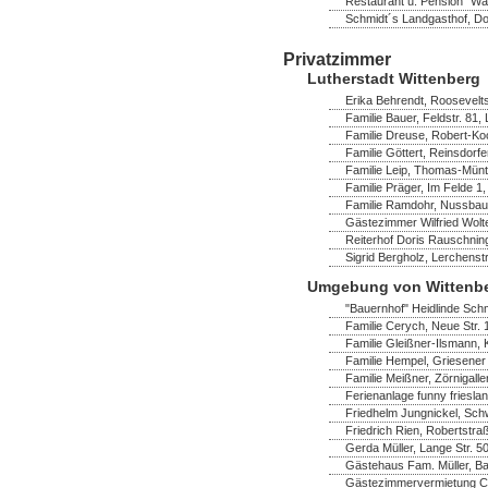
Restaurant u. Pension "Wa
Schmidt´s Landgasthof, Dor
Privatzimmer
Lutherstadt Wittenberg
Erika Behrendt, Rooseveltst
Familie Bauer, Feldstr. 81,
Familie Dreuse, Robert-Ko
Familie Göttert, Reinsdorf
Familie Leip, Thomas-Müntz
Familie Präger, Im Felde 1,
Familie Ramdohr, Nussbau
Gästezimmer Wilfried Wolte
Reiterhof Doris Rauschning
Sigrid Bergholz, Lerchenst
Umgebung von Wittenb
"Bauernhof" Heidlinde Schm
Familie Cerych, Neue Str. 
Familie Gleißner-Ilsmann,
Familie Hempel, Griesener 
Familie Meißner, Zörnigaller
Ferienanlage funny frieslan
Friedhelm Jungnickel, Schw
Friedrich Rien, Robertstra
Gerda Müller, Lange Str. 
Gästehaus Fam. Müller, B
Gästezimmervermietung Chr