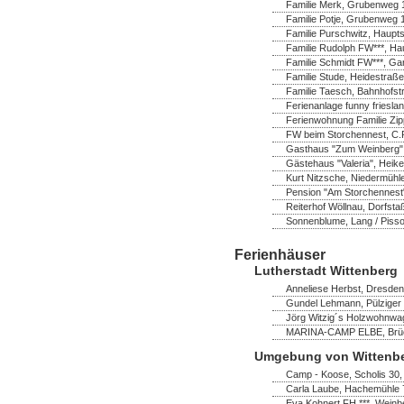
Familie Merk, Grubenweg 1
Familie Potje, Grubenweg 
Familie Purschwitz, Hauptst
Familie Rudolph FW***, Ha
Familie Schmidt FW***, Ga
Familie Stude, Heidestraße
Familie Taesch, Bahnhofstr
Ferienanlage funny frieslan
Ferienwohnung Familie Zip
FW beim Storchennest, C.P
Gasthaus "Zum Weinberg",
Gästehaus "Valeria", Heik
Kurt Nitzsche, Niedermühl
Pension "Am Storchennest" 
Reiterhof Wöllnau, Dorfsta
Sonnenblume, Lang / Pisso
Ferienhäuser
Lutherstadt Wittenberg
Anneliese Herbst, Dresdene
Gundel Lehmann, Pülziger 
Jörg Witzig´s Holzwohnwag
MARINA-CAMP ELBE, Brücke
Umgebung von Wittenb
Camp - Koose, Scholis 30
Carla Laube, Hachemühle 7
Eva Kohnert FH ***, Wein