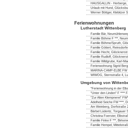
HAUSGALLIN - Herberge, G.
Urlaub mit Hund, Glücksbu
Werner Böttger, Klebitzer 
Ferienwohnungen
Lutherstadt Wittenberg
Familie Bär, Neumühlenweg
Familie Böhme F ***, Neum
Familie Böhme/Spruth, Glö
Familie Göttert, Reinsdorf
Familie Hecht, Glöcknerstr
Familie Rudloff, Glöckners
Familie Wildgrube, Karl-Ma
Ferienwohnung Sigrid Bergh
MARINA-CAMP-ELBE FW ****
WIWOG, Sternstraße 4, Lut
Umgebung von Wittenb
"Ferienwohnung in der Elb
"Unter den Linden" F **** F
"Zur Alten Klempnerei" FW
Adelheid Seiche FW ****, 
Am Weinberg, Dorfstraße 
Bärbel Lüderitz, Torgauer 
Christina Foerster, Elbstr
Familie Finke F ***, Birk
Familie Hempel, Mittelstra