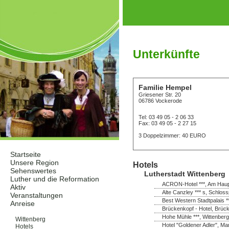
Unterkünfte
Familie Hempel
Griesener Str. 20
06786 Vockerode
Tel: 03 49 05 - 2 06 33
Fax: 03 49 05 - 2 27 15
3 Doppelzimmer: 40 EURO
Startseite
Unsere Region
Hotels
Sehenswertes
Lutherstadt Wittenberg
Luther und die Reformation
ACRON-Hotel ***, Am Haupt
Aktiv
Alte Canzley *** s, Schloss
Veranstaltungen
Best Western Stadtpalais *
Anreise
Brückenkopf - Hotel, Brück
Unterkünfte
Hohe Mühle ***, Wittenberg
Wittenberg
Hotel "Goldener Adler", Ma
Hotels