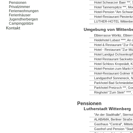
Hotel Schwarzer Baer ***, 
Pensionen
Privatzimmer
Hotel Tannenspitze ***, M
Ferienwohnungen
Hotel-Pension "Am Schwanen
Ferienhäuser
Hotel-Restaurant Piesterit
Jugendherbergen
LUTHER-HOTEL Wittenberg *
Campingplätze
Kontakt
Umgebung von Wittenb
Elbterrasse Wörlitz, Elbter
Heidehotel Lubast ****, A
Hotel & Restaurant "Zur Fi
Hotel - Restaurant "Zur Mü
Hotel Landgut Ochsenkopf
Hotel Restaurant Sackwitz
Hotel Schloss Kropstädt, K
Hotel-Pension zum Markt H
Hotel-Restaurant Golmer W
Landgasthof Sonneneck, No
Parkhotel Bad Schmiedeber
Parkhotel Pretzsch ***, Go
Ringhotel "Zum Stein" ****,
Pensionen
Lutherstadt Wittenberg
"An der Stadthalle", Sterns
ALABAMA, Berliner Straße 
Gasthaus "Central", Mittel
Gasthof und Pension "Stadt