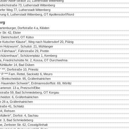
tav-Adolf-Straße 10, Lutherstadt Wittenberg
drichstraße 73, Lutherstadt Wittenberg
rfer Weg 77, Lutherstadt Wittenberg
rung 6, Lutherstadt Wittenberg, OT Apollensdorf/Nord
erg
rtenburger, Dorfstraße 4 a, Klöden
 Str. 42, Elster
 Dietrichsdorf, OT Külso
e Kutscher Klause", Weg nach Nudersdorf 20, Pülzig
m Holzwurm", Schulstr. 21, Mühlanger
 Fährhaus", Fährstraße 29, Prettin
chützenhaus", Schützenplatz 1, Kemberg
te, Friedrichshütte Nr. 2, Kossa, OT Durchwehna
Mühlläufer 14, Bad Düben
***, Dorfstraße 10, Priesitz
 P *** Fam. Rettel, Sackwitz 6, Meuro
Breitscheidstr. 95, Gräfenhainichen
 Hauenden Schwein", Erdmannsdorffstr. 69, Wörlitz
rtenstr. 13 a, Pretzsch/Elbe
rfstraße 59, Bad Schmiedeberg, OT Korgau
heidstr. 6, Gräfenhainichen
e 26 a, Gräfenhainichen
traße 41, Schlaitz
 44, Rehsen
üllerin", Dorfstr. 4, Sachau
r. 3, Bad Schmiedeberg
e, Zerbster Str. 62, Coswig/Anhalt