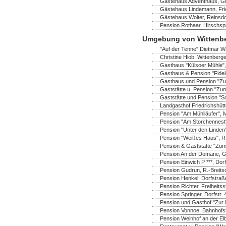
Gästehaus Adventhaus, Gus
Gästehaus Lindemann, Frie
Gästehaus Wolter, Reinsdo
Pension Rothaar, Hirschsp
Umgebung von Wittenb
"Auf der Tenne" Dietmar Wa
Christine Hiob, Wittenberger
Gasthaus "Külsoer Mühle",
Gasthaus & Pension "Fidel
Gasthaus und Pension "Zu
Gaststätte u. Pension "Zum
Gaststätte und Pension "S
Landgasthof Friedrichshüt
Pension "Am Mühlläufer", 
Pension "Am Storchennest" 
Pension "Unter den Linden"
Pension "Weißes Haus", R.-
Pension & Gaststätte "Zum
Pension An der Domäne, Ga
Pension Einwich P ***, Do
Pension Gudrun, R.-Breitsc
Pension Henkel, Dorfstraß
Pension Richter, Freiheitss
Pension Springer, Dorfstr.
Pension und Gasthof "Zur M
Pension Vonnoe, Bahnhofst
Pension Weinhof an der Elb