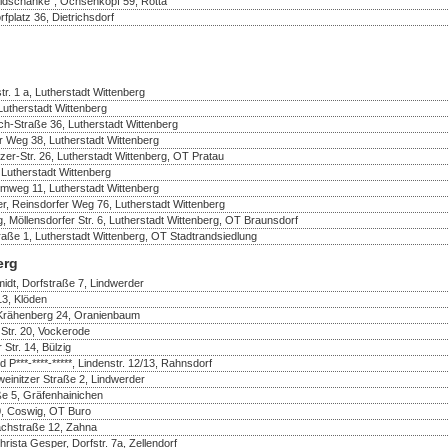
ldschänke", Ochsenkopf 59, Rotta
fplatz 36, Dietrichsdorf
r. 1 a, Lutherstadt Wittenberg
 Lutherstadt Wittenberg
ch-Straße 36, Lutherstadt Wittenberg
er Weg 38, Lutherstadt Wittenberg
er-Str. 26, Lutherstadt Wittenberg, OT Pratau
 Lutherstadt Wittenberg
mweg 11, Lutherstadt Wittenberg
r, Reinsdorfer Weg 76, Lutherstadt Wittenberg
, Möllensdorfer Str. 6, Lutherstadt Wittenberg, OT Braunsdorf
raße 1, Lutherstadt Wittenberg, OT Stadtrandsiedlung
erg
idt, Dorfstraße 7, Lindwerder
13, Klöden
 Krähenberg 24, Oranienbaum
Str. 20, Vockerode
 Str. 14, Bülzig
d P***-****-*****, Lindenstr. 12/13, Rahnsdorf
einitzer Straße 2, Lindwerder
ße 5, Gräfenhainichen
50, Coswig, OT Buro
achstraße 12, Zahna
ista Gesper, Dorfstr. 7a, Zellendorf