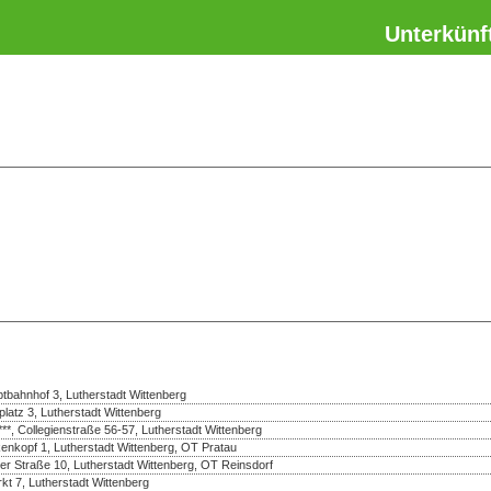
Unterkünf
bahnhof 3, Lutherstadt Wittenberg
platz 3, Lutherstadt Wittenberg
***, Collegienstraße 56-57, Lutherstadt Wittenberg
enkopf 1, Lutherstadt Wittenberg, OT Pratau
er Straße 10, Lutherstadt Wittenberg, OT Reinsdorf
rkt 7, Lutherstadt Wittenberg