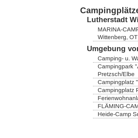
Campingplätz
Lutherstadt W
MARINA-CAMP E
Wittenberg, OT
Umgebung von
Camping- u. Wa
Campingpark "A
Pretzsch/Elbe
Campingplatz "
Campingplatz Pr
Ferienwohnanla
FLÄMING-CAMP
Heide-Camp Sch