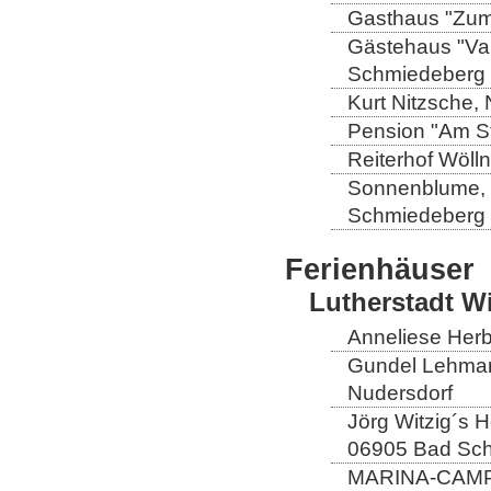
Gasthaus "Zum 
Gästehaus "Val
Schmiedeberg
Kurt Nitzsche,
Pension "Am St
Reiterhof Wöll
Sonnenblume, L
Schmiedeberg
Ferienhäuser
Lutherstadt W
Anneliese Herb
Gundel Lehmann
Nudersdorf
Jörg Witzig´s 
06905 Bad Sch
MARINA-CAMP E