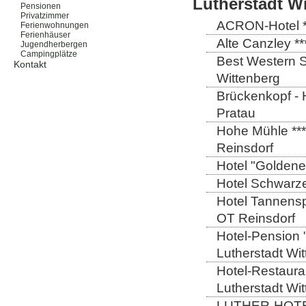
Lutherstadt W
Pensionen
Privatzimmer
ACRON-Hotel **
Ferienwohnungen
Ferienhäuser
Alte Canzley **
Jugendherbergen
Campingplätze
Best Western St
Kontakt
Wittenberg
Brückenkopf - 
Pratau
Hohe Mühle ***
Reinsdorf
Hotel "Goldener
Hotel Schwarze
Hotel Tannensp
OT Reinsdorf
Hotel-Pension 
Lutherstadt Wi
Hotel-Restauran
Lutherstadt Wi
LUTHER-HOTEL W