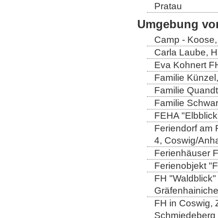
Pratau
Umgebung von
Camp - Koose,
Carla Laube, H
Eva Kohnert FH
Familie Künzel
Familie Quandt
Familie Schwa
FEHA "Elbblick
Feriendorf am 
4, Coswig/Anha
Ferienhäuser Fa
Ferienobjekt "
FH "Waldblick" 
Gräfenhainich
FH in Coswig, Z
Schmiedeberg