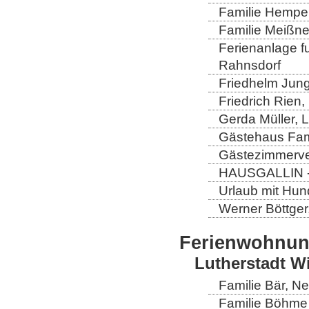
Familie Hempel
Familie Meißner
Ferienanlage fun
Rahnsdorf
Friedhelm Jung
Friedrich Rien
Gerda Müller, 
Gästehaus Fam
Gästezimmerver
HAUSGALLIN - H
Urlaub mit Hun
Werner Böttger
Ferienwohnu
Lutherstadt W
Familie Bär, N
Familie Böhme 