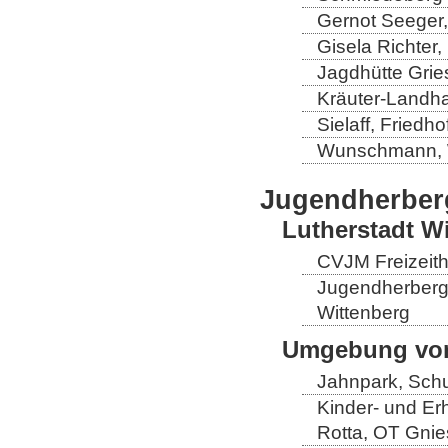
Gernot Seeger
Gisela Richter
Jagdhütte Grie
Kräuter-Landha
Sielaff, Fried
Wunschmann, 
Jugendherber
Lutherstadt W
CVJM Freizeith
Jugendherberge
Wittenberg
Umgebung von
Jahnpark, Schu
Kinder- und Er
Rotta, OT Gnie