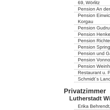
69, Wörlitz
Pension An der
Pension Einwic
Korgau
Pension Gudrun
Pension Henkel
Pension Richter
Pension Spring
Pension und Gas
Pension Vonno
Pension Weinho
Restaurant u. 
Schmidt´s Landg
Privatzimmer
Lutherstadt W
Erika Behrendt,