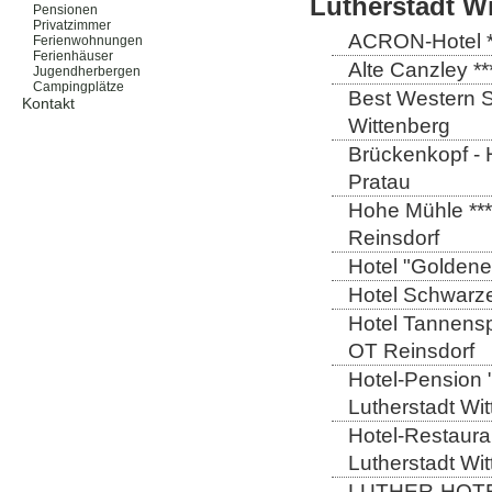
Lutherstadt W
Pensionen
Privatzimmer
ACRON-Hotel **
Ferienwohnungen
Ferienhäuser
Alte Canzley **
Jugendherbergen
Campingplätze
Best Western St
Kontakt
Wittenberg
Brückenkopf - 
Pratau
Hohe Mühle ***
Reinsdorf
Hotel "Goldener
Hotel Schwarze
Hotel Tannensp
OT Reinsdorf
Hotel-Pension 
Lutherstadt Wi
Hotel-Restauran
Lutherstadt Wi
LUTHER-HOTEL W