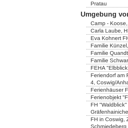
Pratau
Umgebung von
Camp - Koose,
Carla Laube, H
Eva Kohnert FH
Familie Künzel
Familie Quandt
Familie Schwa
FEHA "Elbblick
Feriendorf am 
4, Coswig/Anha
Ferienhäuser Fa
Ferienobjekt "
FH "Waldblick" 
Gräfenhainich
FH in Coswig, Z
Schmiedeberg