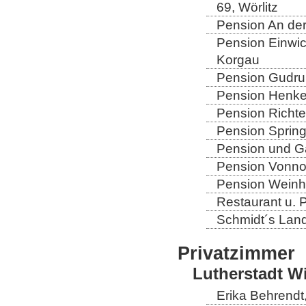
69, Wörlitz
Pension An der
Pension Einwic
Korgau
Pension Gudrun
Pension Henkel
Pension Richter
Pension Spring
Pension und Gas
Pension Vonno
Pension Weinho
Restaurant u. 
Schmidt´s Landg
Privatzimmer
Lutherstadt W
Erika Behrendt,