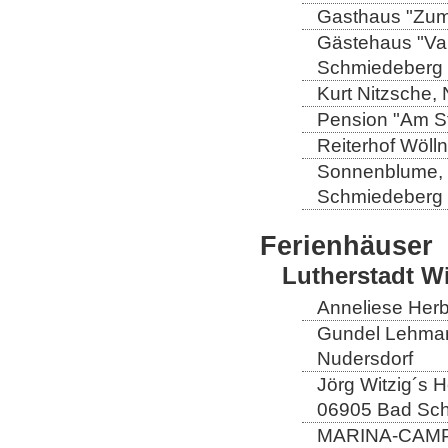
Gasthaus "Zum 
Gästehaus "Val
Schmiedeberg
Kurt Nitzsche,
Pension "Am St
Reiterhof Wöll
Sonnenblume, L
Schmiedeberg
Ferienhäuser
Lutherstadt W
Anneliese Herb
Gundel Lehmann
Nudersdorf
Jörg Witzig´s 
06905 Bad Sch
MARINA-CAMP E