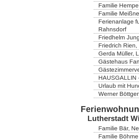
Familie Hempel
Familie Meißner
Ferienanlage fun
Rahnsdorf
Friedhelm Jung
Friedrich Rien
Gerda Müller, 
Gästehaus Fam
Gästezimmerver
HAUSGALLIN - H
Urlaub mit Hun
Werner Böttger
Ferienwohnu
Lutherstadt W
Familie Bär, N
Familie Böhme 