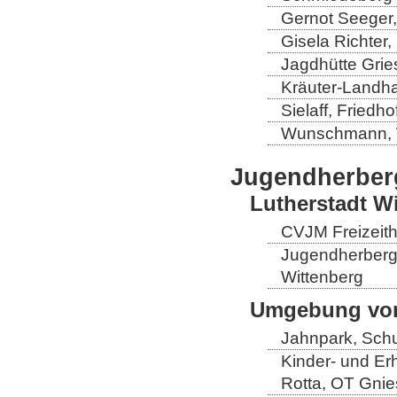
Gernot Seeger
Gisela Richter
Jagdhütte Grie
Kräuter-Landha
Sielaff, Fried
Wunschmann, 
Jugendherber
Lutherstadt W
CVJM Freizeith
Jugendherberge
Wittenberg
Umgebung von
Jahnpark, Schu
Kinder- und Er
Rotta, OT Gnie