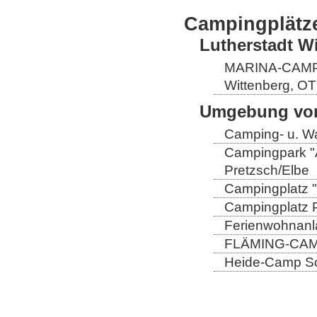
Campingplätz
Lutherstadt W
MARINA-CAMP E
Wittenberg, OT
Umgebung von
Camping- u. Wa
Campingpark "A
Pretzsch/Elbe
Campingplatz "
Campingplatz Pr
Ferienwohnanla
FLÄMING-CAMP
Heide-Camp Sch