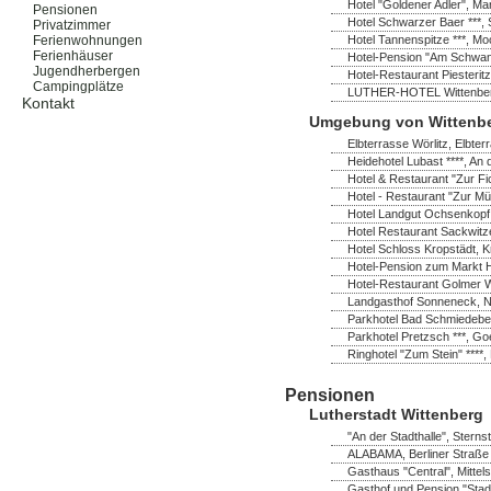
Hotel "Goldener Adler", Ma
Pensionen
Hotel Schwarzer Baer ***, 
Privatzimmer
Hotel Tannenspitze ***, M
Ferienwohnungen
Ferienhäuser
Hotel-Pension "Am Schwanen
Jugendherbergen
Hotel-Restaurant Piesterit
Campingplätze
LUTHER-HOTEL Wittenberg *
Kontakt
Umgebung von Wittenb
Elbterrasse Wörlitz, Elbter
Heidehotel Lubast ****, A
Hotel & Restaurant "Zur Fi
Hotel - Restaurant "Zur Mü
Hotel Landgut Ochsenkopf
Hotel Restaurant Sackwitz
Hotel Schloss Kropstädt, K
Hotel-Pension zum Markt H
Hotel-Restaurant Golmer W
Landgasthof Sonneneck, No
Parkhotel Bad Schmiedeber
Parkhotel Pretzsch ***, Go
Ringhotel "Zum Stein" ****,
Pensionen
Lutherstadt Wittenberg
"An der Stadthalle", Sterns
ALABAMA, Berliner Straße 
Gasthaus "Central", Mittel
Gasthof und Pension "Stadt