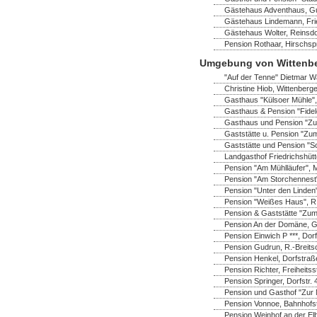
Gästehaus Adventhaus, Gus
Gästehaus Lindemann, Frie
Gästehaus Wolter, Reinsdo
Pension Rothaar, Hirschsp
Umgebung von Wittenb
"Auf der Tenne" Dietmar Wa
Christine Hiob, Wittenberger
Gasthaus "Külsoer Mühle",
Gasthaus & Pension "Fidel
Gasthaus und Pension "Zu
Gaststätte u. Pension "Zum
Gaststätte und Pension "S
Landgasthof Friedrichshüt
Pension "Am Mühlläufer", 
Pension "Am Storchennest" 
Pension "Unter den Linden"
Pension "Weißes Haus", R.-
Pension & Gaststätte "Zum
Pension An der Domäne, Ga
Pension Einwich P ***, Do
Pension Gudrun, R.-Breitsc
Pension Henkel, Dorfstraß
Pension Richter, Freiheitss
Pension Springer, Dorfstr.
Pension und Gasthof "Zur M
Pension Vonnoe, Bahnhofst
Pension Weinhof an der Elb