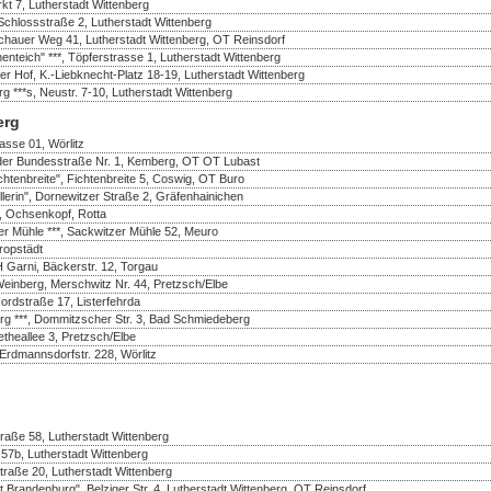
rkt 7, Lutherstadt Wittenberg
Schlossstraße 2, Lutherstadt Wittenberg
ochauer Weg 41, Lutherstadt Wittenberg, OT Reinsdorf
teich" ***, Töpferstrasse 1, Lutherstadt Wittenberg
zer Hof, K.-Liebknecht-Platz 18-19, Lutherstadt Wittenberg
**s, Neustr. 7-10, Lutherstadt Wittenberg
erg
rasse 01, Wörlitz
n der Bundesstraße Nr. 1, Kemberg, OT OT Lubast
chtenbreite", Fichtenbreite 5, Coswig, OT Buro
llerin", Dornewitzer Straße 2, Gräfenhainichen
, Ochsenkopf, Rotta
er Mühle ***, Sackwitzer Mühle 52, Meuro
ropstädt
 Garni, Bäckerstr. 12, Torgau
einberg, Merschwitz Nr. 44, Pretzsch/Elbe
rdstraße 17, Listerfehrda
g ***, Dommitzscher Str. 3, Bad Schmiedeberg
etheallee 3, Pretzsch/Elbe
 Erdmannsdorfstr. 228, Wörlitz
traße 58, Lutherstadt Wittenberg
57b, Lutherstadt Wittenberg
straße 20, Lutherstadt Wittenberg
 Brandenburg", Belziger Str. 4, Lutherstadt Wittenberg, OT Reinsdorf