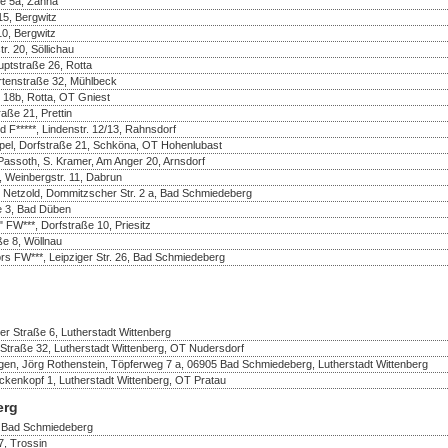
ße 5a, Zahna
5, Bergwitz
10, Bergwitz
r. 20, Söllichau
uptstraße 26, Rotta
rtenstraße 32, Mühlbeck
 18b, Rotta, OT Gniest
aße 21, Prettin
d F*****, Lindenstr. 12/13, Rahnsdorf
pel, Dorfstraße 21, Schköna, OT Hohenlubast
assoth, S. Kramer, Am Anger 20, Arnsdorf
 Weinbergstr. 11, Dabrun
e Netzold, Dommitzscher Str. 2 a, Bad Schmiedeberg
e 3, Bad Düben
FW***, Dorfstraße 10, Priesitz
ße 8, Wöllnau
rs FW***, Leipziger Str. 26, Bad Schmiedeberg
r Straße 6, Lutherstadt Wittenberg
Straße 32, Lutherstadt Wittenberg, OT Nudersdorf
en, Jörg Rothenstein, Töpferweg 7 a, 06905 Bad Schmiedeberg, Lutherstadt Wittenberg
nkopf 1, Lutherstadt Wittenberg, OT Pratau
erg
, Bad Schmiedeberg
, Trossin