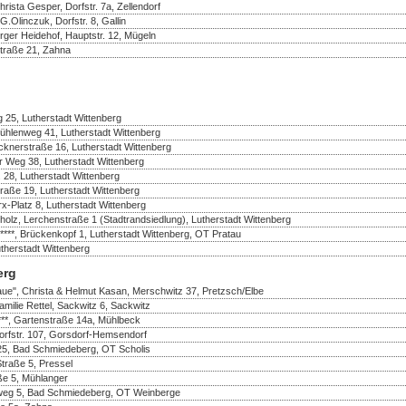
ista Gesper, Dorfstr. 7a, Zellendorf
Olinczuk, Dorfstr. 8, Gallin
rger Heidehof, Hauptstr. 12, Mügeln
Straße 21, Zahna
 25, Lutherstadt Wittenberg
ühlenweg 41, Lutherstadt Wittenberg
cknerstraße 16, Lutherstadt Wittenberg
er Weg 38, Lutherstadt Wittenberg
. 28, Lutherstadt Wittenberg
traße 19, Lutherstadt Wittenberg
rx-Platz 8, Lutherstadt Wittenberg
olz, Lerchenstraße 1 (Stadtrandsiedlung), Lutherstadt Wittenberg
, Brückenkopf 1, Lutherstadt Wittenberg, OT Pratau
herstadt Wittenberg
erg
aue", Christa & Helmut Kasan, Merschwitz 37, Pretzsch/Elbe
amilie Rettel, Sackwitz 6, Sackwitz
***, Gartenstraße 14a, Mühlbeck
Dorfstr. 107, Gorsdorf-Hemsendorf
25, Bad Schmiedeberg, OT Scholis
Straße 5, Pressel
aße 5, Mühlanger
enweg 5, Bad Schmiedeberg, OT Weinberge