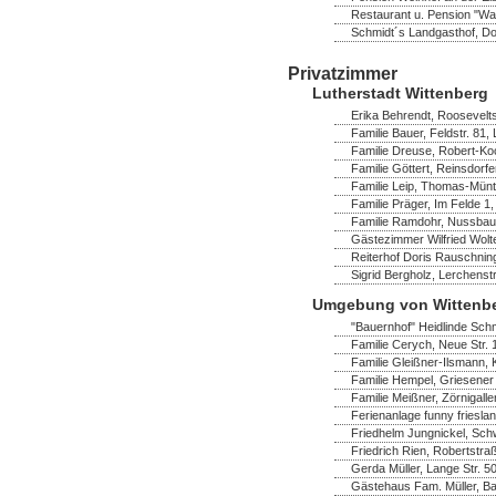
Restaurant u. Pension "Wa
Schmidt´s Landgasthof, Dor
Privatzimmer
Lutherstadt Wittenberg
Erika Behrendt, Rooseveltst
Familie Bauer, Feldstr. 81,
Familie Dreuse, Robert-Ko
Familie Göttert, Reinsdorf
Familie Leip, Thomas-Müntz
Familie Präger, Im Felde 1,
Familie Ramdohr, Nussbau
Gästezimmer Wilfried Wolte
Reiterhof Doris Rauschning
Sigrid Bergholz, Lerchenst
Umgebung von Wittenb
"Bauernhof" Heidlinde Schm
Familie Cerych, Neue Str. 
Familie Gleißner-Ilsmann,
Familie Hempel, Griesener 
Familie Meißner, Zörnigaller
Ferienanlage funny frieslan
Friedhelm Jungnickel, Schw
Friedrich Rien, Robertstra
Gerda Müller, Lange Str. 
Gästehaus Fam. Müller, B