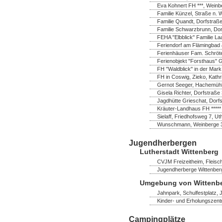
Eva Kohnert FH ***, Wein
Familie Künzel, Straße n. 
Familie Quandt, Dorfstraß
Familie Schwarzbrunn, Do
FEHA "Elbblick" Familie La
Feriendorf am Flämingbad 
Ferienhäuser Fam. Schröter,
Ferienobjekt "Forsthaus" 
FH "Waldblick" in der Mark
FH in Coswig, Zieko, Kathr
Gernot Seeger, Hachemühl
Gisela Richter, Dorfstraß
Jagdhütte Grieschat, Dorfs
Kräuter-Landhaus FH *****
Sielaff, Friedhofsweg 7, U
Wunschmann, Weinberge 
Jugendherbergen
Lutherstadt Wittenberg
CVJM Freizeitheim, Fleisch
Jugendherberge Wittenberg
Umgebung von Wittenb
Jahnpark, Schulfestplatz,
Kinder- und Erholungszent
Campingplätze