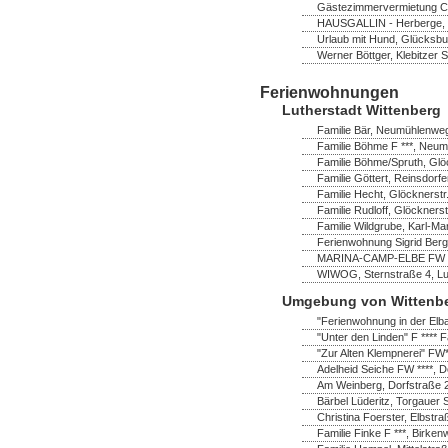
Gästezimmervermietung Chr
HAUSGALLIN - Herberge, G.
Urlaub mit Hund, Glücksbu
Werner Böttger, Klebitzer 
Ferienwohnungen
Lutherstadt Wittenberg
Familie Bär, Neumühlenweg
Familie Böhme F ***, Neum
Familie Böhme/Spruth, Glö
Familie Göttert, Reinsdorf
Familie Hecht, Glöcknerstr
Familie Rudloff, Glöckners
Familie Wildgrube, Karl-Ma
Ferienwohnung Sigrid Bergh
MARINA-CAMP-ELBE FW ****
WIWOG, Sternstraße 4, Lut
Umgebung von Wittenb
"Ferienwohnung in der Elb
"Unter den Linden" F **** F
"Zur Alten Klempnerei" FW
Adelheid Seiche FW ****, 
Am Weinberg, Dorfstraße 
Bärbel Lüderitz, Torgauer 
Christina Foerster, Elbstr
Familie Finke F ***, Birk