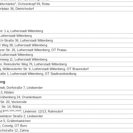
ldschänke", Ochsenkopf 59, Rotta
fplatz 36, Dietrichsdorf
r. 1 a, Lutherstadt Wittenberg
 Lutherstadt Wittenberg
ch-Straße 36, Lutherstadt Wittenberg
er Weg 38, Lutherstadt Wittenberg
er-Str. 26, Lutherstadt Wittenberg, OT Pratau
 Lutherstadt Wittenberg
mweg 11, Lutherstadt Wittenberg
r, Reinsdorfer Weg 76, Lutherstadt Wittenberg
, Möllensdorfer Str. 6, Lutherstadt Wittenberg, OT Braunsdorf
raße 1, Lutherstadt Wittenberg, OT Stadtrandsiedlung
erg
idt, Dorfstraße 7, Lindwerder
13, Klöden
 Krähenberg 24, Oranienbaum
Str. 20, Vockerode
 Str. 14, Bülzig
d P***-****-*****, Lindenstr. 12/13, Rahnsdorf
einitzer Straße 2, Lindwerder
ße 5, Gräfenhainichen
50, Coswig, OT Buro
achstraße 12, Zahna