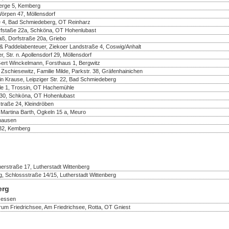
berge 5, Kemberg
Wörpen 47, Möllensdorf
e 4, Bad Schmiedeberg, OT Reinharz
rfstaße 22a, Schköna, OT Hohenlubast
aß, Dorfstraße 20a, Griebo
& Paddelabenteuer, Ziekoer Landstraße 4, Coswig/Anhalt
 Str. n. Apollensdorf 29, Möllensdorf
Gert Winckelmann, Forsthaus 1, Bergwitz
 Zschiesewitz, Familie Milde, Parkstr. 38, Gräfenhainichen
in Krause, Leipziger Str. 22, Bad Schmiedeberg
e 1, Trossin, OT Hachemühle
e 30, Schköna, OT Hohenlubast
traße 24, Kleindröben
 Martina Barth, Ogkeln 15 a, Meuro
thausen
32, Kemberg
erstraße 17, Lutherstadt Wittenberg
, Schlossstraße 14/15, Lutherstadt Wittenberg
erg
 Jessen
rum Friedrichsee, Am Friedrichsee, Rotta, OT Gniest