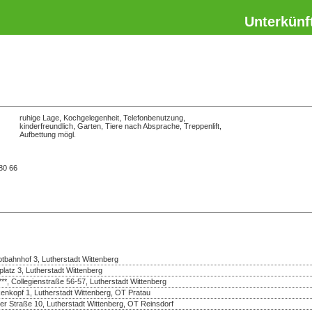
Unterkünf
ruhige Lage, Kochgelegenheit, Telefonbenutzung,
kinderfreundlich, Garten, Tiere nach Absprache, Treppenlift,
Aufbettung mögl.
 80 66
bahnhof 3, Lutherstadt Wittenberg
platz 3, Lutherstadt Wittenberg
***, Collegienstraße 56-57, Lutherstadt Wittenberg
enkopf 1, Lutherstadt Wittenberg, OT Pratau
er Straße 10, Lutherstadt Wittenberg, OT Reinsdorf