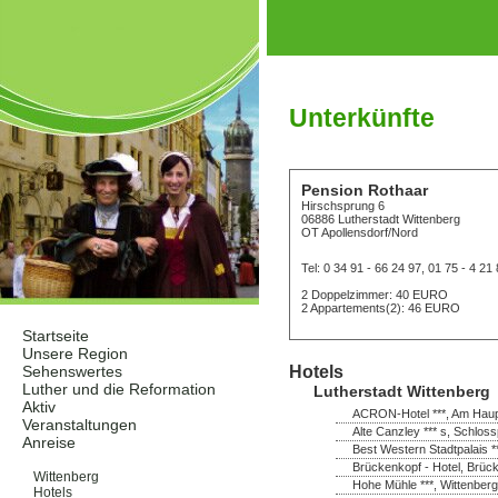
Unterkünfte
Pension Rothaar
Hirschsprung 6
06886 Lutherstadt Wittenberg
OT Apollensdorf/Nord
Tel: 0 34 91 - 66 24 97, 01 75 - 4 21
2 Doppelzimmer: 40 EURO
2 Appartements(2): 46 EURO
Startseite
Unsere Region
Hotels
Sehenswertes
Luther und die Reformation
Lutherstadt Wittenberg
Aktiv
ACRON-Hotel ***, Am Haupt
Veranstaltungen
Alte Canzley *** s, Schloss
Anreise
Best Western Stadtpalais *
Unterkünfte
Brückenkopf - Hotel, Brück
Wittenberg
Hohe Mühle ***, Wittenberg
Hotels