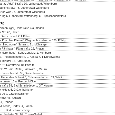
tav-Adolf-Straße 10, Lutherstadt Wittenberg
drichstraße 73, Lutherstadt Wittenberg
rfer Weg 77, Lutherstadt Wittenberg
rung 6, Lutherstadt Wittenberg, OT Apollensdorf/Nord
erg
rtenburger, Dorfstraße 4 a, Klöden
 Str. 42, Elster
 Dietrichsdorf, OT Külso
e Kutscher Klause", Weg nach Nudersdorf 20, Pülzig
m Holzwurm", Schulstr. 21, Mühlanger
 Fährhaus", Fährstraße 29, Prettin
chützenhaus", Schützenplatz 1, Kemberg
te, Friedrichshütte Nr. 2, Kossa, OT Durchwehna
Mühlläufer 14, Bad Düben
***, Dorfstraße 10, Priesitz
 P *** Fam. Rettel, Sackwitz 6, Meuro
Breitscheidstr. 95, Gräfenhainichen
 Hauenden Schwein", Erdmannsdorffstr. 69, Wörlitz
rtenstr. 13 a, Pretzsch/Elbe
rfstraße 59, Bad Schmiedeberg, OT Korgau
heidstr. 6, Gräfenhainichen
e 26 a, Gräfenhainichen
traße 41, Schlaitz
 44, Rehsen
üllerin", Dorfstr. 4, Sachau
r. 3, Bad Schmiedeberg
e, Zerbster Str. 62, Coswig/Anhalt