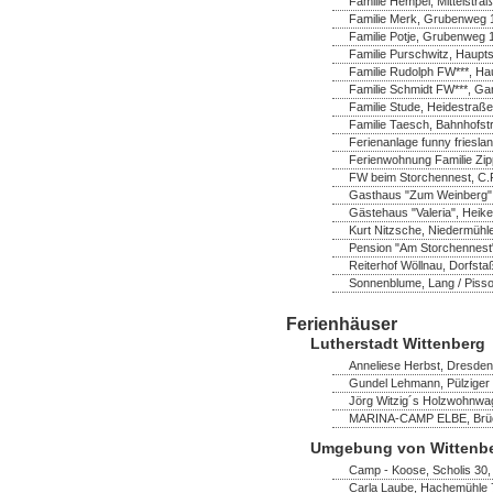
Familie Hempel, Mittelstra
Familie Merk, Grubenweg 1
Familie Potje, Grubenweg 
Familie Purschwitz, Hauptst
Familie Rudolph FW***, Ha
Familie Schmidt FW***, Ga
Familie Stude, Heidestraße
Familie Taesch, Bahnhofstr
Ferienanlage funny frieslan
Ferienwohnung Familie Zip
FW beim Storchennest, C.P
Gasthaus "Zum Weinberg",
Gästehaus "Valeria", Heik
Kurt Nitzsche, Niedermühl
Pension "Am Storchennest" 
Reiterhof Wöllnau, Dorfsta
Sonnenblume, Lang / Pisso
Ferienhäuser
Lutherstadt Wittenberg
Anneliese Herbst, Dresdene
Gundel Lehmann, Pülziger 
Jörg Witzig´s Holzwohnwag
MARINA-CAMP ELBE, Brücke
Umgebung von Wittenb
Camp - Koose, Scholis 30
Carla Laube, Hachemühle 7